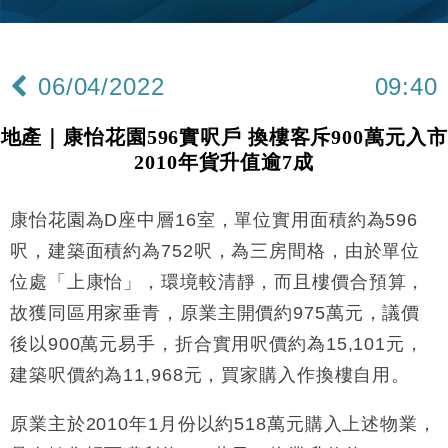
張
財經｜SA售股自救後再出手 斥4億美元押注未上市公
15:59
司
06/04/2022
09:40
財經｜精星香港夥菜鳥拓全球智慧倉儲市場 加快海外
11:30
市場落地
地產｜康怡花園596實呎戶 換樓客斥900萬元入市
地產｜大酒店中期轉賺2300萬元 斥21億翻新香港及
14:50
2010年貨升值逾7成
東京半島
國際｜特朗普赴洛杉磯高球場活動前 男子攜槍彈被捕
13:12
康怡花園為D座中層16室，單位實用面積約為596
財經｜日經失守6.5萬點後回穩 全周仍升近2%
16:05
呎，建築面積約為752呎，為三房間格，由於單位
位處「上康怡」，環境較清靜，而且樓價合預算，
財經｜恒隆10月換帥 玩具「反」斗城亞洲CEO蔡德
15:47
故獲同區用家垂青，原業主開價約975萬元，議價
粦接任
後以900萬元易手，折合實用呎價約為15,101元，
財經｜韓股反覆波動收跌 連挫7周創逾3年最長跌勢
15:11
建築呎價約為11,968元，買家購入作換樓自用。
財經｜內地7月美元計價出口增近24%勝預期 貿易順
13:44
差達1125億美元
原業主於2010年1月份以約518萬元購入上述物業，
財經｜日本春季三度入市撐日圓 4月單日斥6.28萬億