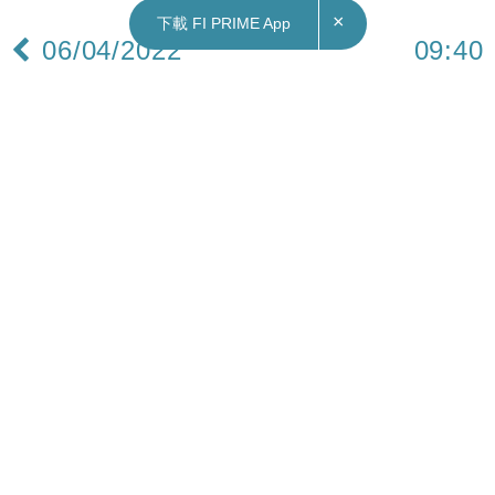
×
下載 FI PRIME App
06/04/2022
09:40
港股｜開拓藥業口服新冠藥物顯著降低住院╱死
亡率 股價飆逾164%
開拓藥業（9939）宣布旗下口服新冠藥物普克魯胺
治療輕中症非住院新冠患者III期臨床試驗
（NCT04870606）的關鍵數據結果。在所有隨機
且服藥至少1天的受試者中，相應保護率為50%；在
完成服藥大於1天的受試者中，相應保護率為71%；
在完成服藥大於7天的受試者中，相應保護率為
100%。
另外，年齡≥50歲並伴有肥胖的受試者，普克魯胺
可顯著降低住院╱死亡率，相應保護率為100%，無