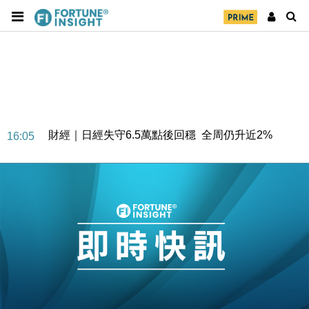
財經｜日經失守6.5萬點後回穩 全周仍升近2%
16:05
財經｜恒隆10月換帥 玩具「反」斗城亞洲CEO蔡德
15:47
粦接任
財經｜韓股反覆波動收跌 連挫7周創逾3年最長跌勢
15:11
財經｜內地7月美元計價出口增近24%勝預期 貿易順
13:44
差達1125億美元
財經｜日本春季三度入市撐日圓 4月單日斥6.28萬億
12:44
日圓干預創新高
國際｜特朗普料美伊戰事快結束 承認部分彈藥庫存緊
11:12