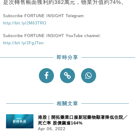
12:44
是次轉售帳面獲利約382萬元，物業升值約74%。
日圓干預創新高
國際｜特朗普料美伊戰事快結束 承認部分彈藥庫存緊
11:12
Subscribe FORTUNE INSIGHT Telegram:
張
http://bit.ly/2M63TRO
財經｜SA售股自救後再出手 斥4億美元押注未上市公
15:59
司
Subscribe FORTUNE INSIGHT YouTube channel:
http://bit.ly/2FgJTen
財經｜精星香港夥菜鳥拓全球智慧倉儲市場 加快海外
11:30
市場落地
即時分享
地產｜大酒店中期轉賺2300萬元 斥21億翻新香港及
14:50
東京半島
國際｜特朗普赴洛杉磯高球場活動前 男子攜槍彈被捕
13:12
相關文章
港股｜開拓藥業口服新冠藥物顯著降低住院╱
死亡率 股價飆逾164%
Apr 06, 2022