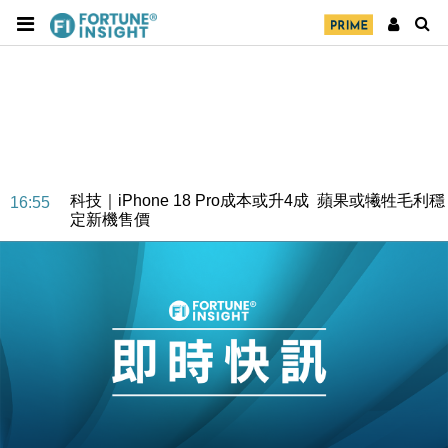
經濟｜大摩看淡內房今年表現 削新開工及銷售預測
17:38
科技｜iPhone 18 Pro成本或升4成 蘋果或犧牲毛利穩
16:55
定新機售價
本地｜香港迪拜下月10日合辦氣候金融會議
15:38
財經｜大摩削老鋪黃金目標價至505元 惟維持「增
14:49
持」評級
本地｜華嫂冰室太子店涉提供失實資料 遭禁申請輸入
13:49
勞工一年
中國｜強颱風「白海豚」殘渦北上 上海取消逾900班
12:11
機