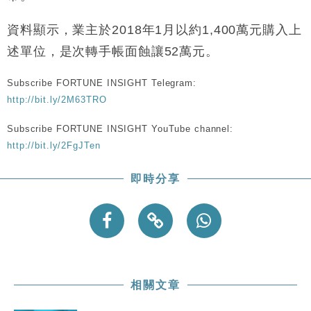
中國｜強颱風「白海豚」殘渦北上 上海取消逾900班
12:11
機
資料顯示，業主於2018年1月以約1,400萬元購入上
財經｜華僑銀行上半年淨利創新高 中期息增15%至
18:31
述單位，是次轉手帳面蝕讓52萬元。
47仙
財經｜滙豐上調香港今年GDP預測至4.5% 看好貿易
17:33
Subscribe FORTUNE INSIGHT Telegram:
及消費表現
http://bit.ly/2M63TRO
本地｜假冒內地執法人員要求交「保證金」 43歲女子
16:47
損失近6900萬元
Subscribe FORTUNE INSIGHT YouTube channel:
財經｜日經失守6.5萬點後回穩 全周仍升近2%
16:05
http://bit.ly/2FgJTen
即時分享
相關文章