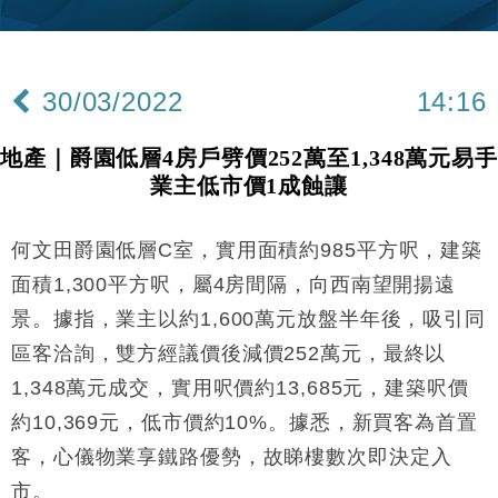
財經｜華僑銀行上半年淨利創新高 中期息增15%至
18:31
47仙
財經｜滙豐上調香港今年GDP預測至4.5% 看好貿易
17:33
及消費表現
30/03/2022
14:16
本地｜假冒內地執法人員要求交「保證金」 43歲女子
16:47
損失近6900萬元
地產｜爵園低層4房戶劈價252萬至1,348萬元易手
財經｜日經失守6.5萬點後回穩 全周仍升近2%
16:05
業主低市價1成蝕讓
經濟｜大摩看淡內房今年表現 削新開工及銷售預測
17:38
何文田爵園低層C室，實用面積約985平方呎，建築
科技｜iPhone 18 Pro成本或升4成 蘋果或犧牲毛利穩
16:55
面積1,300平方呎，屬4房間隔，向西南望開揚遠
定新機售價
景。據指，業主以約1,600萬元放盤半年後，吸引同
本地｜香港迪拜下月10日合辦氣候金融會議
15:38
區客洽詢，雙方經議價後減價252萬元，最終以
1,348萬元成交，實用呎價約13,685元，建築呎價
財經｜大摩削老鋪黃金目標價至505元 惟維持「增
14:49
持」評級
約10,369元，低市價約10%。據悉，新買客為首置
本地｜華嫂冰室太子店涉提供失實資料 遭禁申請輸入
13:49
客，心儀物業享鐵路優勢，故睇樓數次即決定入
勞工一年
市。