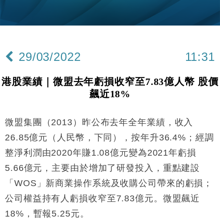
國際｜特朗普料美伊戰事快結束 承認部分彈藥庫存緊
11:12
張
財經｜SA售股自救後再出手 斥4億美元押注未上市公
15:59
司
29/03/2022
11:31
財經｜精星香港夥菜鳥拓全球智慧倉儲市場 加快海外
11:30
市場落地
港股業績｜微盟去年虧損收窄至7.83億人幣 股價
地產｜大酒店中期轉賺2300萬元 斥21億翻新香港及
14:50
飆近18%
東京半島
國際｜特朗普赴洛杉磯高球場活動前 男子攜槍彈被捕
13:12
微盟集團（2013）昨公布去年全年業績，收入
財經｜日經失守6.5萬點後回穩 全周仍升近2%
16:05
26.85億元（人民幣，下同），按年升36.4%；經調
整淨利潤由2020年賺1.08億元變為2021年虧損
財經｜恒隆10月換帥 玩具「反」斗城亞洲CEO蔡德
15:47
5.66億元，主要由於增加了研發投入，重點建設
粦接任
「WOS」新商業操作系統及收購公司帶來的虧損；
財經｜韓股反覆波動收跌 連挫7周創逾3年最長跌勢
15:11
公司權益持有人虧損收窄至7.83億元。微盟飆近
財經｜內地7月美元計價出口增近24%勝預期 貿易順
13:44
18%，暫報5.25元。
差達1125億美元