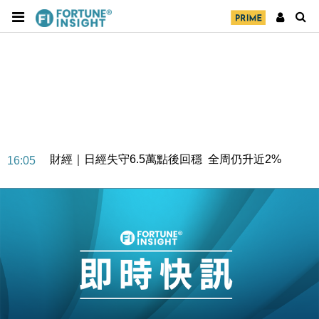
財經｜日經失守6.5萬點後回穩 全周仍升近2%
16:05
財經｜恒隆10月換帥 玩具「反」斗城亞洲CEO蔡德
15:47
粦接任
財經｜韓股反覆波動收跌 連挫7周創逾3年最長跌勢
15:11
財經｜內地7月美元計價出口增近24%勝預期 貿易順
13:44
差達1125億美元
財經｜日本春季三度入市撐日圓 4月單日斥6.28萬億
12:44
日圓干預創新高