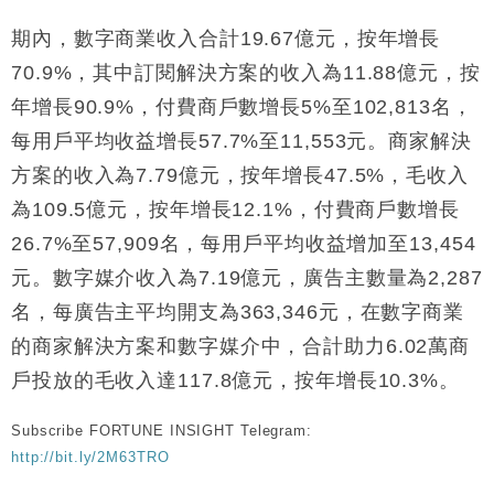
財經｜日本春季三度入市撐日圓 4月單日斥6.28萬億
12:44
期內，數字商業收入合計19.67億元，按年增長
日圓干預創新高
70.9%，其中訂閱解決方案的收入為11.88億元，按
國際｜特朗普料美伊戰事快結束 承認部分彈藥庫存緊
11:12
年增長90.9%，付費商戶數增長5%至102,813名，
張
每用戶平均收益增長57.7%至11,553元。商家解決
財經｜SA售股自救後再出手 斥4億美元押注未上市公
15:59
司
方案的收入為7.79億元，按年增長47.5%，毛收入
財經｜精星香港夥菜鳥拓全球智慧倉儲市場 加快海外
11:30
為109.5億元，按年增長12.1%，付費商戶數增長
市場落地
26.7%至57,909名，每用戶平均收益增加至13,454
地產｜大酒店中期轉賺2300萬元 斥21億翻新香港及
14:50
東京半島
元。數字媒介收入為7.19億元，廣告主數量為2,287
國際｜特朗普赴洛杉磯高球場活動前 男子攜槍彈被捕
13:12
名，每廣告主平均開支為363,346元，在數字商業
的商家解決方案和數字媒介中，合計助力6.02萬商
戶投放的毛收入達117.8億元，按年增長10.3%。
Subscribe FORTUNE INSIGHT Telegram:
http://bit.ly/2M63TRO