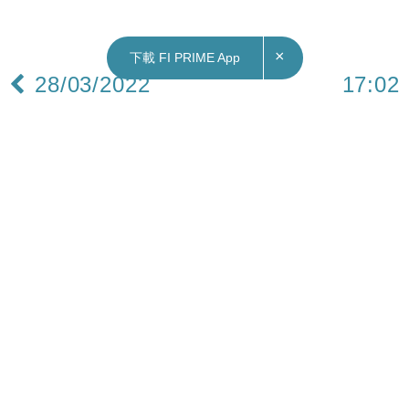
×
下載 FI PRIME App
28/03/2022
17:02
地產｜業主移民 1070萬元沽東涌藍天海岸2房海
景戶 較上一宗同類成交平60萬元
藍天海岸1座中層D室，實用面積805平方呎，三房
間隔，享海景。業主賣樓移民，今年2月以1,050萬
元放盤，最終以1.070萬元沽出，較開價高1.9%，
折合實用呎價13,292元，不過相比對上一宗同類成
交1,130萬元平60萬元或5%。
黎景南指，買家為同屋苑租客，已適應屋苑的居住
環境，決定購入安樂窩。原業主則於2002年12月以