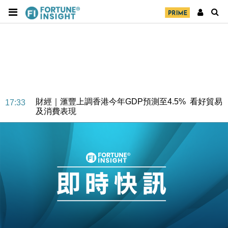
財經｜華僑銀行上半年淨利創新高 中期息增15%至
18:31
47仙
財經｜滙豐上調香港今年GDP預測至4.5% 看好貿易
17:33
及消費表現
本地｜假冒內地執法人員要求交「保證金」 43歲女子
16:47
損失近6900萬元
財經｜日經失守6.5萬點後回穩 全周仍升近2%
16:05
財經｜恒隆10月換帥 玩具「反」斗城亞洲CEO蔡德
15:47
粦接任
財經｜韓股反覆波動收跌 連挫7周創逾3年最長跌勢
15:11