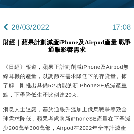
財經｜內地7月美元計價出口增近24%勝預期 貿易順
13:44
差達1125億美元
財經｜日本春季三度入市撐日圓 4月單日斥6.28萬億
12:44
日圓干預創新高
28/03/2022
17:08
國際｜特朗普料美伊戰事快結束 承認部分彈藥庫存緊
11:12
張
財經｜蘋果計劃減產iPhone及Airpod產量 戰爭
財經｜SA售股自救後再出手 斥4億美元押注未上市公
15:59
通脹影響需求
司
財經｜華僑銀行上半年淨利創新高 中期息增15%至
18:31
47仙
《日經》報道，蘋果正計劃削減iPhone及Airpod無
財經｜滙豐上調香港今年GDP預測至4.5% 看好貿易
17:33
線耳機的產量，以調節在需求降低下的存貨量。據
及消費表現
了解，剛推出具備5G功能的新iPhoneSE成減產重
本地｜假冒內地執法人員要求交「保證金」 43歲女子
16:47
點，下季降低生產比例達20%。
損失近6900萬元
財經｜日經失守6.5萬點後回穩 全周仍升近2%
16:05
消息人士透露，基於通脹升溫加上俄烏戰爭導致全
球需求降低，蘋果考慮將新iPhoneSE產量在下季減
財經｜恒隆10月換帥 玩具「反」斗城亞洲CEO蔡德
15:47
粦接任
少200萬至300萬部，Airpod在2022年全年計減產