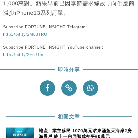
財經｜韓股反覆波動收跌 連挫7周創逾3年最長跌勢
15:11
1,000萬對。蘋果早前已因季節需求緣故，向供應商
減少iPhone13系列訂單。
財經｜內地7月美元計價出口增近24%勝預期 貿易順
13:44
差達1125億美元
Subscribe FORTUNE INSIGHT Telegram:
財經｜日本春季三度入市撐日圓 4月單日斥6.28萬億
12:44
http://bit.ly/2M63TRO
日圓干預創新高
國際｜特朗普料美伊戰事快結束 承認部分彈藥庫存緊
Subscribe FORTUNE INSIGHT YouTube channel:
11:12
張
http://bit.ly/2FgJTen
財經｜SA售股自救後再出手 斥4億美元押注未上市公
15:59
司
即時分享
相關文章
地產｜業主移民 1070萬元沽東涌藍天海岸2房
海景戶 較上一宗同類成交平60萬元