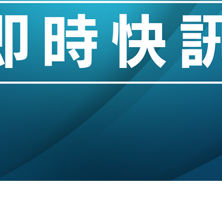
業擴張放慢兼縮減人手
hropic租用Google晶片
14類產品或加徵25%
度 增鉑金卡級別鎖定高消費客群
 珠寶鐘錶銷售升勢最強
派息比率目標維持50%