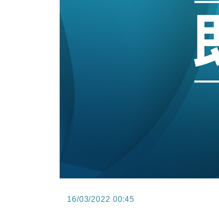
12:30
財經｜香港7月PMI回落至51 企
11:40
財經｜黑石傳再籌逾360億美元 支援Ant
10:57
財經｜美商務部擬擴大金屬關稅範圍 
18:15
本地｜新世界K11 9月升級會員制
17:40
財經｜本港6月零售額連升14個月
16:33
財經｜滙控重啟最多10億美元回購 
16/03/2022 00:45