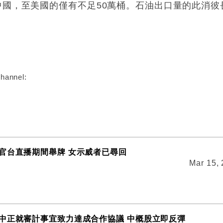
中國，至美國的僅有不足50萬桶。石油出口量的此消
:
hannel:
官台直播期間舉牌 女示威者已尋回
Mar 15,
中正就審計事宜致力達成合作協議 中概股立即反彈