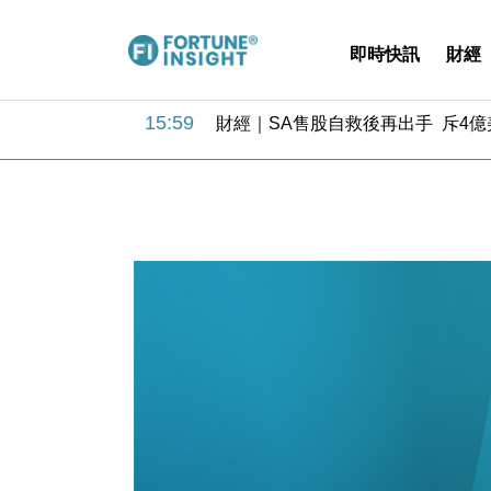
即時快訊
財經
15:59
財經｜SA售股自救後再出手 斥4
11:30
財經｜精星香港夥菜鳥拓全球智慧倉
14:50
地產｜大酒店中期轉賺2300萬元 
13:12
國際｜特朗普赴洛杉磯高球場活動前
12:30
財經｜香港7月PMI回落至51 企
11:40
財經｜黑石傳再籌逾360億美元 支援Ant
10:57
財經｜美商務部擬擴大金屬關稅範圍 
18:15
本地｜新世界K11 9月升級會員制
17:40
財經｜本港6月零售額連升14個月
16:33
財經｜滙控重啟最多10億美元回購 
15:59
財經｜SA售股自救後再出手 斥4
11:30
財經｜精星香港夥菜鳥拓全球智慧倉
14:50
地產｜大酒店中期轉賺2300萬元 
13:12
國際｜特朗普赴洛杉磯高球場活動前