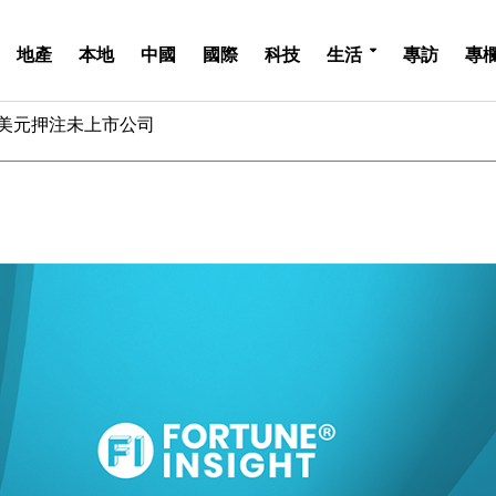
地產
本地
中國
國際
科技
生活
專訪
專
億美元押注未上市公司
儲市場 加快海外市場落地
斥21億翻新香港及東京半島
 男子攜槍彈被捕
業擴張放慢兼縮減人手
hropic租用Google晶片
14類產品或加徵25%
度 增鉑金卡級別鎖定高消費客群
 珠寶鐘錶銷售升勢最強
派息比率目標維持50%
億美元押注未上市公司
儲市場 加快海外市場落地
斥21億翻新香港及東京半島
 男子攜槍彈被捕