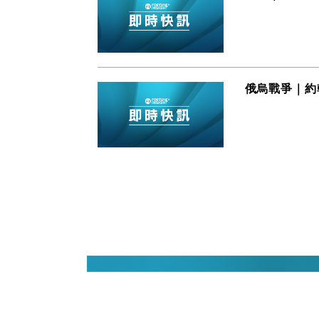
俄烏戰爭｜約