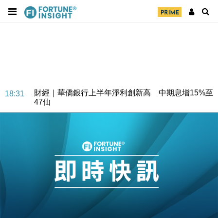
財經｜華僑銀行上半年淨利創新高 中期息增15%至
18:31
47仙
財經｜滙豐上調香港今年GDP預測至4.5% 看好貿易
17:33
及消費表現
本地｜假冒內地執法人員要求交「保證金」 43歲女子
16:47
損失近6900萬元
財經｜日經失守6.5萬點後回穩 全周仍升近2%
16:05
財經｜恒隆10月換帥 玩具「反」斗城亞洲CEO蔡德
15:47
粦接任
財經｜韓股反覆波動收跌 連挫7周創逾3年最長跌勢
15:11