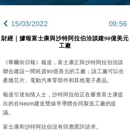
財經｜內地7月美元計價出口增近24%勝預期 貿易順
13:44
差達1125億美元
15/03/2022
09:56
財經｜日本春季三度入市撐日圓 4月單日斥6.28萬億
12:44
日圓干預創新高
財經｜據報富士康與沙特阿拉伯洽談建90億美元
國際｜特朗普料美伊戰事快結束 承認部分彈藥庫存緊
11:12
工廠
張
財經｜SA售股自救後再出手 斥4億美元押注未上市公
15:59
司
《華爾街日報》報道，富士康正與沙特阿拉伯洽談
財經｜華僑銀行上半年淨利創新高 中期息增15%至
18:31
聯合建設一間耗資90億美元的工廠；該工廠可以生
47仙
產微芯片、電動汽車零部件和其他電子產品。
財經｜滙豐上調香港今年GDP預測至4.5% 看好貿易
17:33
及消費表現
報道引述知情人士，沙特阿拉伯正在審查富士康提
本地｜假冒內地執法人員要求交「保證金」 43歲女子
16:47
出的在Neom建造雙線半導體合同製造工廠的提
損失近6900萬元
議。
財經｜日經失守6.5萬點後回穩 全周仍升近2%
16:05
富士康和沙特阿拉伯沒有回應置評請求。
財經｜恒隆10月換帥 玩具「反」斗城亞洲CEO蔡德
15:47