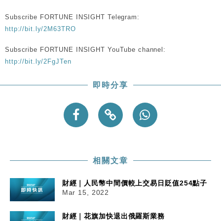
粦接任
Subscribe FORTUNE INSIGHT Telegram:
財經｜韓股反覆波動收跌 連挫7周創逾3年最長跌勢
15:11
http://bit.ly/2M63TRO
財經｜內地7月美元計價出口增近24%勝預期 貿易順
13:44
Subscribe FORTUNE INSIGHT YouTube channel:
差達1125億美元
http://bit.ly/2FgJTen
財經｜日本春季三度入市撐日圓 4月單日斥6.28萬億
12:44
日圓干預創新高
即時分享
國際｜特朗普料美伊戰事快結束 承認部分彈藥庫存緊
11:12
張
財經｜SA售股自救後再出手 斥4億美元押注未上市公
15:59
司
相關文章
財經｜人民幣中間價較上交易日貶值254點子
Mar 15, 2022
財經｜花旗加快退出俄羅斯業務