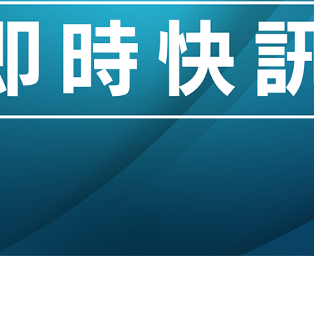
城亞洲CEO蔡德粦接任
創逾3年最長跌勢
%勝預期 貿易順差達1125億美元
單日斥6.28萬億日圓干預創新高
認部分彈藥庫存緊張
億美元押注未上市公司