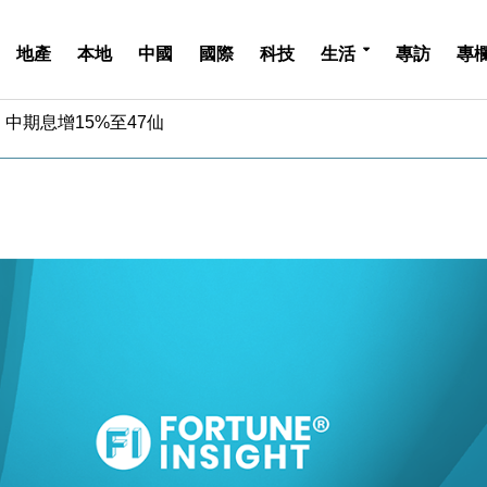
地產
本地
中國
國際
科技
生活
專訪
專
中期息增15%至47仙
4.5% 看好貿易及消費表現
金」 43歲女子損失近6900萬元
周仍升近2%
城亞洲CEO蔡德粦接任
創逾3年最長跌勢
%勝預期 貿易順差達1125億美元
單日斥6.28萬億日圓干預創新高
認部分彈藥庫存緊張
億美元押注未上市公司
中期息增15%至47仙
4.5% 看好貿易及消費表現
金」 43歲女子損失近6900萬元
周仍升近2%