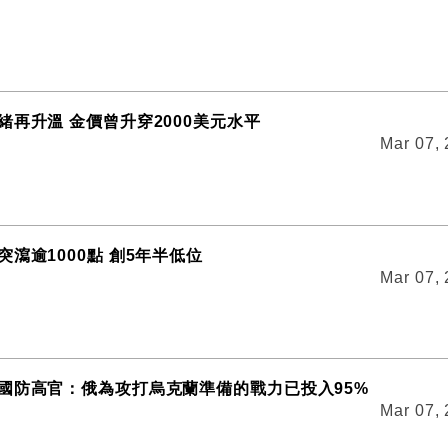
緒再升溫 金價曾升穿2000美元水平
Mar 07,
瀉逾1000點 創5年半低位
Mar 07,
國防高官：俄為攻打烏克蘭準備的戰力已投入95%
Mar 07,