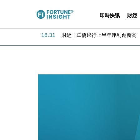
即時快訊
財經
18:31
財經｜華僑銀行上半年淨利創新高 
17:33
財經｜滙豐上調香港今年GDP預測至
16:47
本地｜假冒內地執法人員要求交「保證
16:05
財經｜日經失守6.5萬點後回穩 全
15:47
財經｜恒隆10月換帥 玩具「反」斗
15:11
財經｜韓股反覆波動收跌 連挫7周
13:44
財經｜內地7月美元計價出口增近24
12:44
財經｜日本春季三度入市撐日圓 4月
11:12
國際｜特朗普料美伊戰事快結束 承
15:59
財經｜SA售股自救後再出手 斥4
18:31
財經｜華僑銀行上半年淨利創新高 
17:33
財經｜滙豐上調香港今年GDP預測至
16:47
本地｜假冒內地執法人員要求交「保證
16:05
財經｜日經失守6.5萬點後回穩 全