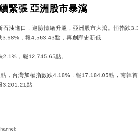
續緊張 亞洲股市暴瀉
油進口，避險情緒升溫，亞洲股市大瀉。恒指跌3.35%
.68%，報4,563.43點，再創歷史新低。
2.1%，報12,745.65點。
3點，台灣加權指數跌4.18%，報17,184.05點，南韓首
,201.21點。
:
hannel: