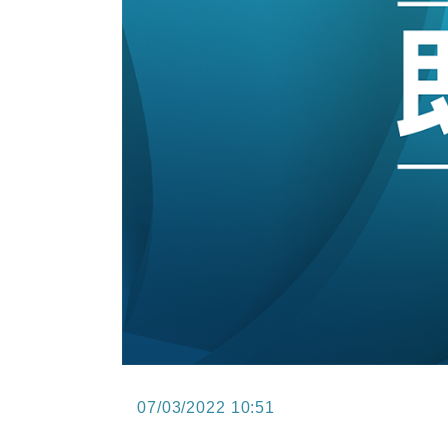
15:47
財經｜恒隆10月換帥 玩具「反」斗
15:11
財經｜韓股反覆波動收跌 連挫7周
13:44
財經｜內地7月美元計價出口增近24
12:44
財經｜日本春季三度入市撐日圓 4月
11:12
國際｜特朗普料美伊戰事快結束 承
15:59
財經｜SA售股自救後再出手 斥4
07/03/2022 10:51