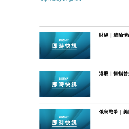
財經｜避險情
港股｜恒指曾突
俄烏戰爭｜美