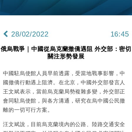
財經｜SHEIN傳最快8月中招股 估值料降至400億美
15:11
元以下
財經｜精星香港夥菜鳥拓全球智慧倉儲市場 加快海外
11:30
市場落地
28/02/2022
16:45
地產｜大酒店中期轉賺2300萬元 斥21億翻新香港及
14:50
東京半島
俄烏戰爭｜中國從烏克蘭撤僑遇阻 外交部：密切
國際｜特朗普赴洛杉磯高球場活動前 男子攜槍彈被捕
13:12
關注形勢發展
財經｜香港7月PMI回落至51 企業擴張放慢兼縮減人
12:30
手
中國駐烏使館人員早前透露，受當地戰事影響，中
財經｜黑石傳再籌逾360億美元 支援Anthropic租用
11:40
國撤僑行動遇上阻濟。在北京，中國外交部發言人
Google晶片
王文斌表示，當前烏克蘭局勢複雜多變，外交部正
財經｜美商務部擬擴大金屬關稅範圍 14類產品或加徵
10:57
會同駐烏使館，與各方溝通，研究在烏中國公民撤
25%
離的一切可行方案。
本地｜新世界K11 9月升級會員制度 增鉑金卡級別鎖
18:15
定高消費客群
汪文斌說，目前烏克蘭境內的公路、陸路交通安全
財經｜本港6月零售額連升14個月 珠寶鐘錶銷售升勢
17:40
最強