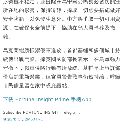
形勢極不穩定，並提醒在烏中國公民務必密切關注
財經｜滙控重啟最多10億美元回購 派息比率目標維持
16:33
所在地的形勢，保持冷靜，採取一切必要措施做好
50%
安全防範，以免發生意外。中方將爭取一切可用資
財經｜SHEIN傳最快8月中招股 估值料降至400億美
15:11
源，在確保安全前提下，協助在烏人員轉移及撤
元以下
離。
烏克蘭繼續抵禦俄軍進攻，首都基輔和多個城市持
續傳出戰鬥聲。據英國國防部長表示，在烏軍強力
守衛下，俄軍侵略行動有所放緩。基輔早上容許部
份店舖重新營業，但官員警告戰事仍然持續，呼籲
市民儘量留在家中或庇護點。
下載 Fortune Insight Prime 手機App
Subscribe FORTUNE INSIGHT Telegram:
http://bit.ly/2M63TRO