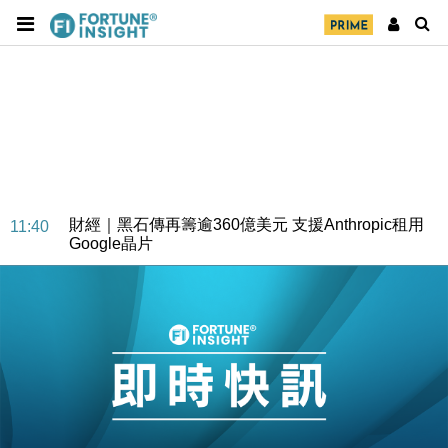
財經｜精星香港夥菜鳥拓全球智慧倉儲市場 加快海外
11:30
市場落地
地產｜大酒店中期轉賺2300萬元 斥21億翻新香港及
14:50
東京半島
國際｜特朗普赴洛杉磯高球場活動前 男子攜槍彈被捕
13:12
財經｜香港7月PMI回落至51 企業擴張放慢兼縮減人
12:30
手
財經｜黑石傳再籌逾360億美元 支援Anthropic租用
11:40
Google晶片
財經｜美商務部擬擴大金屬關稅範圍 14類產品或加徵
10:57
25%
本地｜新世界K11 9月升級會員制度 增鉑金卡級別鎖
18:15
定高消費客群
財經｜本港6月零售額連升14個月 珠寶鐘錶銷售升勢
17:40
最強
財經｜滙控重啟最多10億美元回購 派息比率目標維持
16:33
50%