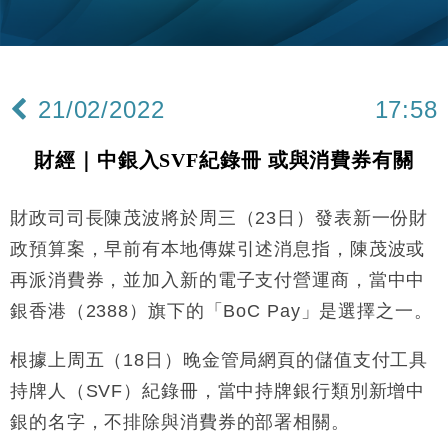
財經｜美商務部擬擴大金屬關稅範圍 14類產品或加徵
10:57
25%
本地｜新世界K11 9月升級會員制度 增鉑金卡級別鎖
18:15
定高消費客群
21/02/2022
17:58
財經｜本港6月零售額連升14個月 珠寶鐘錶銷售升勢
17:40
最強
財經｜中銀入SVF紀錄冊 或與消費券有關
財經｜滙控重啟最多10億美元回購 派息比率目標維持
16:33
50%
財政司司長陳茂波將於周三（23日）發表新一份財
財經｜SA售股自救後再出手 斥4億美元押注未上市公
15:59
司
政預算案，早前有本地傳媒引述消息指，陳茂波或
財經｜精星香港夥菜鳥拓全球智慧倉儲市場 加快海外
11:30
再派消費券，並加入新的電子支付營運商，當中中
市場落地
銀香港（2388）旗下的「BoC Pay」是選擇之一。
地產｜大酒店中期轉賺2300萬元 斥21億翻新香港及
14:50
東京半島
根據上周五（18日）晚金管局網頁的儲值支付工具
國際｜特朗普赴洛杉磯高球場活動前 男子攜槍彈被捕
13:12
持牌人（SVF）紀錄冊，當中持牌銀行類別新增中
財經｜香港7月PMI回落至51 企業擴張放慢兼縮減人
銀的名字，不排除與消費券的部署相關。
12:30
手