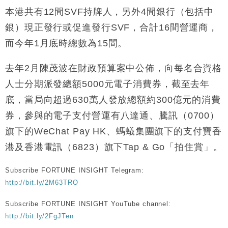
本港共有12間SVF持牌人，另外4間銀行（包括中
財經｜黑石傳再籌逾360億美元 支援Anthropic租用
11:40
Google晶片
銀）現正發行或促進發行SVF，合計16間營運商，
財經｜美商務部擬擴大金屬關稅範圍 14類產品或加徵
10:57
而今年1月底時總數為15間。
25%
本地｜新世界K11 9月升級會員制度 增鉑金卡級別鎖
18:15
去年2月陳茂波在財政預算案中公佈，向每名合資格
定高消費客群
人士分期派發總額5000元電子消費券，截至去年
財經｜本港6月零售額連升14個月 珠寶鐘錶銷售升勢
17:40
最強
底，當局向超過630萬人發放總額約300億元的消費
財經｜滙控重啟最多10億美元回購 派息比率目標維持
16:33
券，參與的電子支付營運有八達通、騰訊（0700）
50%
旗下的WeChat Pay HK、螞蟻集團旗下的支付寶香
港及香港電訊（6823）旗下Tap & Go「拍住賞」。
Subscribe FORTUNE INSIGHT Telegram:
http://bit.ly/2M63TRO
Subscribe FORTUNE INSIGHT YouTube channel:
http://bit.ly/2FgJTen