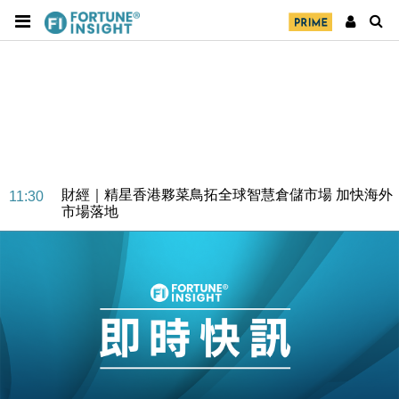
財經｜SA售股自救後再出手 斥4億美元押注未上市公
15:59
司
財經｜精星香港夥菜鳥拓全球智慧倉儲市場 加快海外
11:30
市場落地
地產｜大酒店中期轉賺2300萬元 斥21億翻新香港及
14:50
東京半島
國際｜特朗普赴洛杉磯高球場活動前 男子攜槍彈被捕
13:12
財經｜香港7月PMI回落至51 企業擴張放慢兼縮減人
12:30
手
財經｜黑石傳再籌逾360億美元 支援Anthropic租用
11:40
Google晶片