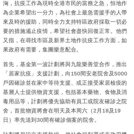
洶，抗疫工作為現時全港市民的當務之急，恒地作
財經｜日經失守6.5萬點後回穩 全周仍升近2%
16:05
為企業希望出一分力，為社會上最急需援手的人帶
財經｜恒隆10月換帥 玩具「反」斗城亞洲CEO蔡德
15:47
來及時的援助，同時全力支持特區政府採取一切必
粦接任
要的措施遏止疫情，希望社會盡快回復正常。他們
財經｜韓股反覆波動收跌 連挫7周創逾3年最長跌勢
15:11
又指，在尋找市區及新界土地作抗疫工作方面，如
果政府有需要，集團樂意配合。
財經｜內地7月美元計價出口增近24%勝預期 貿易順
13:44
差達1125億美元
首先，基金第一波計劃將與九龍樂善堂合作，推出
財經｜日本春季三度入市撐日圓 4月單日斥6.28萬億
12:44
日圓干預創新高
「居家抗疫」支援計劃，向150間安老院舍及5000
國際｜特朗普料美伊戰事快結束 承認部分彈藥庫存緊
11:12
戶因確診並在家中等待支援、或正接受家居檢疫的
張
基層人士提供物資支援，包括基本藥物、食物及消
財經｜SA售股自救後再出手 斥4億美元押注未上市公
15:59
司
毒用品等，計劃將優先協助有員工或院友確診之院
舍，首批物資將會在明天及本周六（2月18及19
日）率先送到30間有確診個案的院舍。