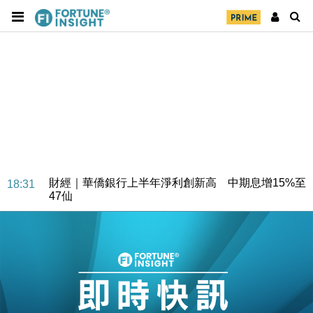
財經｜華僑銀行上半年淨利創新高 中期息增15%至
18:31
47仙
財經｜滙豐上調香港今年GDP預測至4.5% 看好貿易
17:33
及消費表現
本地｜假冒內地執法人員要求交「保證金」 43歲女子
16:47
損失近6900萬元
財經｜日經失守6.5萬點後回穩 全周仍升近2%
16:05