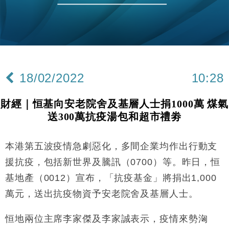
財經｜恒隆10月換帥 玩具「反」斗城亞洲CEO蔡德
15:47
粦接任
財經｜韓股反覆波動收跌 連挫7周創逾3年最長跌勢
15:11
財經｜內地7月美元計價出口增近24%勝預期 貿易順
13:44
差達1125億美元
18/02/2022
10:28
財經｜日本春季三度入市撐日圓 4月單日斥6.28萬億
12:44
日圓干預創新高
財經｜恒基向安老院舍及基層人士捐1000萬 煤氣
國際｜特朗普料美伊戰事快結束 承認部分彈藥庫存緊
11:12
送300萬抗疫湯包和超市禮劵
張
財經｜SA售股自救後再出手 斥4億美元押注未上市公
15:59
司
本港第五波疫情急劇惡化，多間企業均作出行動支
財經｜華僑銀行上半年淨利創新高 中期息增15%至
18:31
援抗疫，包括新世界及騰訊（0700）等。昨日，恒
47仙
基地產（0012）宣布，「抗疫基金」將捐出1,000
財經｜滙豐上調香港今年GDP預測至4.5% 看好貿易
17:33
萬元，送出抗疫物資予安老院舍及基層人士。
及消費表現
本地｜假冒內地執法人員要求交「保證金」 43歲女子
16:47
恒地兩位主席李家傑及李家誠表示，疫情來勢洶
損失近6900萬元