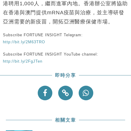
財經｜恒隆10月換帥 玩具「反」斗城亞洲CEO蔡德
15:47
港聘用1,000人，繼而進軍內地。香港辦公室將協助
粦接任
在香港與澳門提供mRNA疫苗與治療，並主導研發
財經｜韓股反覆波動收跌 連挫7周創逾3年最長跌勢
15:11
亞洲需要的新疫苗，開拓亞洲醫療保健市場。
財經｜內地7月美元計價出口增近24%勝預期 貿易順
13:44
Subscribe FORTUNE INSIGHT Telegram:
差達1125億美元
http://bit.ly/2M63TRO
財經｜日本春季三度入市撐日圓 4月單日斥6.28萬億
12:44
日圓干預創新高
Subscribe FORTUNE INSIGHT YouTube channel:
國際｜特朗普料美伊戰事快結束 承認部分彈藥庫存緊
11:12
http://bit.ly/2FgJTen
張
財經｜SA售股自救後再出手 斥4億美元押注未上市公
15:59
即時分享
司
相關文章