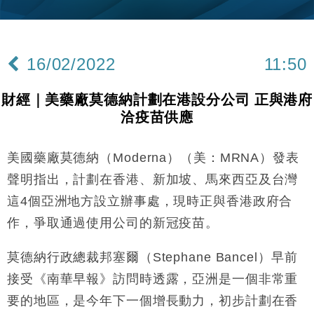
財經｜韓股反覆波動收跌 連挫7周創逾3年最長跌勢
15:11
財經｜內地7月美元計價出口增近24%勝預期 貿易順
13:44
差達1125億美元
16/02/2022
11:50
財經｜日本春季三度入市撐日圓 4月單日斥6.28萬億
12:44
日圓干預創新高
財經｜美藥廠莫德納計劃在港設分公司 正與港府
國際｜特朗普料美伊戰事快結束 承認部分彈藥庫存緊
11:12
洽疫苗供應
張
財經｜SA售股自救後再出手 斥4億美元押注未上市公
15:59
司
美國藥廠莫德納（Moderna）（美：MRNA）發表
財經｜華僑銀行上半年淨利創新高 中期息增15%至
18:31
聲明指出，計劃在香港、新加坡、馬來西亞及台灣
47仙
這4個亞洲地方設立辦事處，現時正與香港政府合
財經｜滙豐上調香港今年GDP預測至4.5% 看好貿易
17:33
作，爭取通過使用公司的新冠疫苗。
及消費表現
本地｜假冒內地執法人員要求交「保證金」 43歲女子
16:47
莫德納行政總裁邦塞爾（Stephane Bancel）早前
損失近6900萬元
接受《南華早報》訪問時透露，亞洲是一個非常重
財經｜日經失守6.5萬點後回穩 全周仍升近2%
16:05
要的地區，是今年下一個增長動力，初步計劃在香