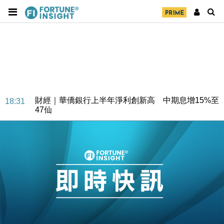
財經｜華僑銀行上半年淨利創新高 中期息增15%至
18:31
47仙
財經｜滙豐上調香港今年GDP預測至4.5% 看好貿易
17:33
及消費表現
本地｜假冒內地執法人員要求交「保證金」 43歲女子
16:47
損失近6900萬元
財經｜日經失守6.5萬點後回穩 全周仍升近2%
16:05
財經｜恒隆10月換帥 玩具「反」斗城亞洲CEO蔡德
15:47
粦接任