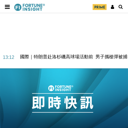
財經｜精星香港夥菜鳥拓全球智慧倉儲市場 加快海外
11:30
市場落地
地產｜大酒店中期轉賺2300萬元 斥21億翻新香港及
14:50
東京半島
國際｜特朗普赴洛杉磯高球場活動前 男子攜槍彈被捕
13:12
財經｜香港7月PMI回落至51 企業擴張放慢兼縮減人
12:30
手
財經｜黑石傳再籌逾360億美元 支援Anthropic租用
11:40
Google晶片
財經｜美商務部擬擴大金屬關稅範圍 14類產品或加徵
10:57
25%
本地｜新世界K11 9月升級會員制度 增鉑金卡級別鎖
18:15
定高消費客群