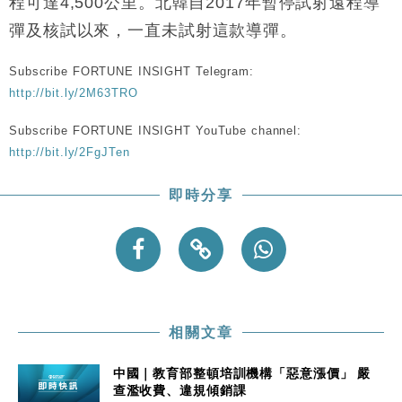
程可達4,500公里。北韓自2017年暫停試射遠程導
本地｜新世界K11 9月升級會員制度 增鉑金卡級別鎖
18:15
定高消費客群
彈及核試以來，一直未試射這款導彈。
財經｜本港6月零售額連升14個月 珠寶鐘錶銷售升勢
17:40
最強
Subscribe FORTUNE INSIGHT Telegram:
財經｜滙控重啟最多10億美元回購 派息比率目標維持
16:33
http://bit.ly/2M63TRO
50%
Subscribe FORTUNE INSIGHT YouTube channel:
財經｜SHEIN傳最快8月中招股 估值料降至400億美
15:11
http://bit.ly/2FgJTen
元以下
即時分享
相關文章
中國｜教育部整頓培訓機構「惡意漲價」 嚴
查濫收費、違規傾銷課