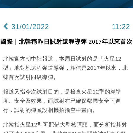
財經｜本港6月零售額連升14個月 珠寶鐘錶銷售升勢
17:40
最強
財經｜滙控重啟最多10億美元回購 派息比率目標維持
16:33
50%
31/01/2022
11:22
財經｜SHEIN傳最快8月中招股 估值料降至400億美
15:11
元以下
國際｜北韓稱昨日試射遠程導彈 2017年以來首次
財經｜精星香港夥菜鳥拓全球智慧倉儲市場 加快海外
11:30
市場落地
北韓官方朝中社報道，本周日試射的是「火星12
地產｜大酒店中期轉賺2300萬元 斥21億翻新香港及
14:50
東京半島
型」地對地遠程彈道導彈，相信是2017年以來，北
國際｜特朗普赴洛杉磯高球場活動前 男子攜槍彈被捕
13:12
韓首次試射同級導彈。
財經｜香港7月PMI回落至51 企業擴張放慢兼縮減人
12:30
報道又指今次試射目的，是檢查火星12型的精準
手
度、安全及效果，而試射在已確保鄰國安全下進
財經｜黑石傳再籌逾360億美元 支援Anthropic租用
11:40
Google晶片
行，試射的彈頭設相機拍攝空中畫面。
財經｜美商務部擬擴大金屬關稅範圍 14類產品或加徵
10:57
北韓指火星12型可配備大型核彈頭，而分析指其射
25%