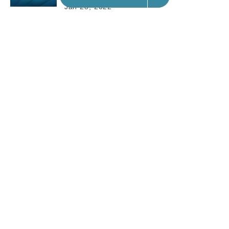
Jan 28, 2022
地產｜尚．珒溋低層2房戶 月租1.72萬元 實呎租約37元
Contact Us
|
Privacy Policy
Copyright © 2026 Fortune Insight.