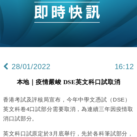
財經｜日經失守6.5萬點後回穩 全周仍升近2%
16:05
財經｜恒隆10月換帥 玩具「反」斗城亞洲CEO蔡德
15:47
粦接任
財經｜韓股反覆波動收跌 連挫7周創逾3年最長跌勢
15:11
財經｜內地7月美元計價出口增近24%勝預期 貿易順
13:44
差達1125億美元
28/01/2022
16:12
財經｜日本春季三度入市撐日圓 4月單日斥6.28萬億
12:44
日圓干預創新高
本地｜疫情嚴峻 DSE英文科口試取消
國際｜特朗普料美伊戰事快結束 承認部分彈藥庫存緊
11:12
張
香港考試及評核局宣布，今年中學文憑試（DSE）
財經｜SA售股自救後再出手 斥4億美元押注未上市公
15:59
司
英文科卷4口試部分需要取消，為連續三年因疫情取
財經｜華僑銀行上半年淨利創新高 中期息增15%至
18:31
消口試部分。
47仙
財經｜滙豐上調香港今年GDP預測至4.5% 看好貿易
17:33
英文科口試原定於3月底舉行，先於各科筆試部分，
及消費表現