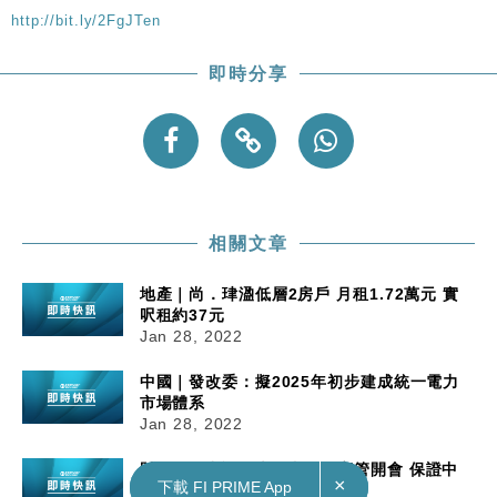
http://bit.ly/2FgJTen
即時分享
相關文章
地產｜尚．珒溋低層2房戶 月租1.72萬元 實
呎租約37元
Jan 28, 2022
中國｜發改委：擬2025年初步建成統一電力
市場體系
Jan 28, 2022
財經｜傳中證監本周與外資高管開會 保證中
×
×
下載 FI PRIME App
下載 FI PRIME App
國經濟前景疑慮