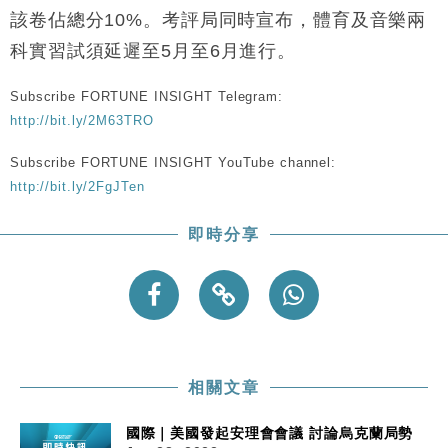
該卷佔總分10%。考評局同時宣布，體育及音樂兩
本地｜假冒內地執法人員要求交「保證金」 43歲女子
16:47
損失近6900萬元
科實習試須延遲至5月至6月進行。
財經｜日經失守6.5萬點後回穩 全周仍升近2%
16:05
Subscribe FORTUNE INSIGHT Telegram:
http://bit.ly/2M63TRO
財經｜恒隆10月換帥 玩具「反」斗城亞洲CEO蔡德
15:47
粦接任
Subscribe FORTUNE INSIGHT YouTube channel:
財經｜韓股反覆波動收跌 連挫7周創逾3年最長跌勢
15:11
http://bit.ly/2FgJTen
財經｜內地7月美元計價出口增近24%勝預期 貿易順
13:44
即時分享
差達1125億美元
財經｜日本春季三度入市撐日圓 4月單日斥6.28萬億
12:44
日圓干預創新高
國際｜特朗普料美伊戰事快結束 承認部分彈藥庫存緊
11:12
張
財經｜SA售股自救後再出手 斥4億美元押注未上市公
15:59
相關文章
司
國際｜美國發起安理會會議 討論烏克蘭局勢