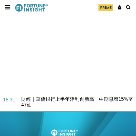
財經｜華僑銀行上半年淨利創新高 中期息增15%至
18:31
47仙
財經｜滙豐上調香港今年GDP預測至4.5% 看好貿易
17:33
及消費表現
本地｜假冒內地執法人員要求交「保證金」 43歲女子
16:47
損失近6900萬元