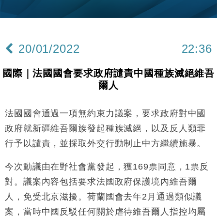
財經｜韓股反覆波動收跌 連挫7周創逾3年最長跌勢
15:11
財經｜內地7月美元計價出口增近24%勝預期 貿易順
13:44
差達1125億美元
20/01/2022
22:36
財經｜日本春季三度入市撐日圓 4月單日斥6.28萬億
12:44
日圓干預創新高
國際｜法國國會要求政府譴責中國種族滅絕維吾
國際｜特朗普料美伊戰事快結束 承認部分彈藥庫存緊
11:12
爾人
張
財經｜SA售股自救後再出手 斥4億美元押注未上市公
15:59
司
法國國會通過一項無約束力議案，要求政府對中國
財經｜華僑銀行上半年淨利創新高 中期息增15%至
18:31
政府就新疆維吾爾族發起種族滅絕，以及反人類罪
47仙
行予以譴責，並採取外交行動制止中方繼續施暴。
財經｜滙豐上調香港今年GDP預測至4.5% 看好貿易
17:33
及消費表現
今次動議由在野社會黨發起，獲169票同意，1票反
本地｜假冒內地執法人員要求交「保證金」 43歲女子
16:47
對。議案內容包括要求法國政府保護境內維吾爾
損失近6900萬元
人，免受北京滋擾。荷蘭國會去年2月通過類似議
財經｜日經失守6.5萬點後回穩 全周仍升近2%
16:05
案，當時中國反駁任何關於虐待維吾爾人指控均屬