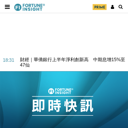
財經｜華僑銀行上半年淨利創新高 中期息增15%至
18:31
47仙
財經｜滙豐上調香港今年GDP預測至4.5% 看好貿易
17:33
及消費表現
本地｜假冒內地執法人員要求交「保證金」 43歲女子
16:47
損失近6900萬元
財經｜日經失守6.5萬點後回穩 全周仍升近2%
16:05
財經｜恒隆10月換帥 玩具「反」斗城亞洲CEO蔡德
15:47
粦接任