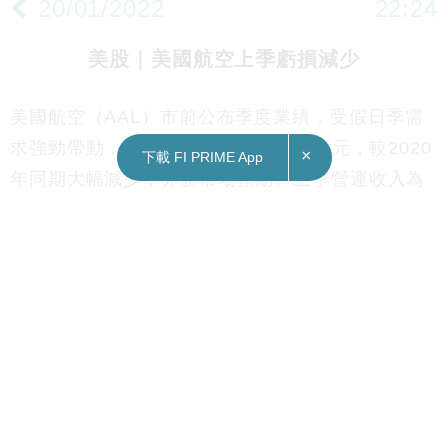
20/01/2022
22:24
美股｜美國航空上季虧損減少
美國航空（AAL）市前公布季度業績，受假日季需
求強勁帶動，美航上季每股虧蝕1.42美元，較2020
×
下載 FI PRIME App
年同期大幅減少，亦勝市場預期。上季營運收入為
94.3億美元，較前年同期的40.3億美元增一倍多。
受惠於感恩節及聖誕假兩大節日刺激，美航上季表
現得以大幅改善，短途內陸及國際遊客量已恢復至
接近疫情前水平，本土商務客數量亦已回復至疫前
70%。
在疫情陸續緩和下，美航預期今季收入離2019年同
期相差8%至10%，全年計相距則為5%，但長途國