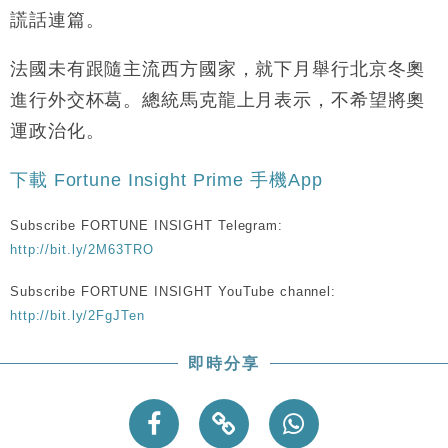
財經｜恒隆10月換帥 玩具「反」斗城亞洲CEO蔡德
15:47
謊話連篇。
粦接任
財經｜韓股反覆波動收跌 連挫7周創逾3年最長跌勢
15:11
法國未有跟隨主流西方國家，就下月舉行北京冬奧
進行外交杯葛。總統馬克龍上月表示，不希望將奧
財經｜內地7月美元計價出口增近24%勝預期 貿易順
13:44
運政治化。
差達1125億美元
財經｜日本春季三度入市撐日圓 4月單日斥6.28萬億
12:44
下載 Fortune Insight Prime 手機App
日圓干預創新高
國際｜特朗普料美伊戰事快結束 承認部分彈藥庫存緊
11:12
Subscribe FORTUNE INSIGHT Telegram:
張
http://bit.ly/2M63TRO
財經｜SA售股自救後再出手 斥4億美元押注未上市公
15:59
司
Subscribe FORTUNE INSIGHT YouTube channel:
http://bit.ly/2FgJTen
即時分享