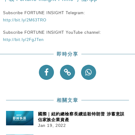
粦接任
Subscribe FORTUNE INSIGHT Telegram:
財經｜韓股反覆波動收跌 連挫7周創逾3年最長跌勢
15:11
http://bit.ly/2M63TRO
財經｜內地7月美元計價出口增近24%勝預期 貿易順
13:44
Subscribe FORTUNE INSIGHT YouTube channel:
差達1125億美元
http://bit.ly/2FgJTen
財經｜日本春季三度入市撐日圓 4月單日斥6.28萬億
12:44
日圓干預創新高
即時分享
國際｜特朗普料美伊戰事快結束 承認部分彈藥庫存緊
11:12
張
財經｜SA售股自救後再出手 斥4億美元押注未上市公
15:59
司
相關文章
國際｜紐約總檢察長續追殺特朗普 涉蓄意誤
估家族企業資產
Jan 19, 2022