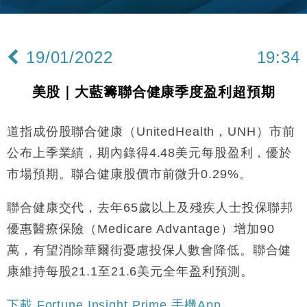
財經｜內地7月美元計價出口增近24%勝預期 貿易順
13:44
差達1125億美元
19/01/2022
19:34
財經｜日本春季三度入市撐日圓 4月單日斥6.28萬億
12:44
日圓干預創新高
美股｜大藍籌聯合健康季度盈利超預期
國際｜特朗普料美伊戰事快結束 承認部分彈藥庫存緊
11:12
張
道指成份股聯合健康（UnitedHealth，UNH）市前
財經｜SA售股自救後再出手 斥4億美元押注未上市公
15:59
司
公布上季業績，期內錄得4.48美元每股盈利，優於
財經｜華僑銀行上半年淨利創新高 中期息增15%至
18:31
市場預期。聯合健康股價市前微升0.29%。
47仙
財經｜滙豐上調香港今年GDP預測至4.5% 看好貿易
17:33
聯合健康交代，去年65歲以上及殘疾人士投保聯邦
及消費表現
優惠醫療保險（Medicare Advantage）增加90
本地｜假冒內地執法人員要求交「保證金」 43歲女子
16:47
損失近6900萬元
萬，有望消除華爾街憂慮投保人數會降低。聯合健
財經｜日經失守6.5萬點後回穩 全周仍升近2%
康維持每股21.1至21.6美元全年盈利預測。
16:05
下載 Fortune Insight Prime 手機App
財經｜恒隆10月換帥 玩具「反」斗城亞洲CEO蔡德
15:47