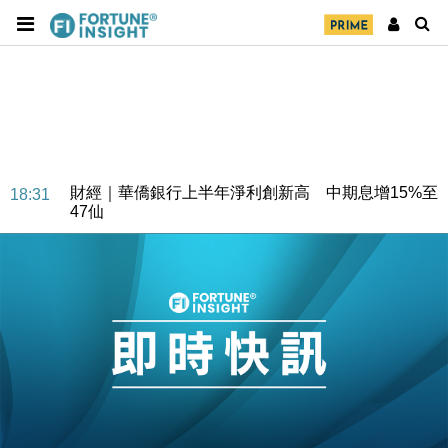
財經｜華僑銀行上半年淨利創新高 中期息增15%至
18:31
47仙
財經｜滙豐上調香港今年GDP預測至4.5% 看好貿易
17:33
及消費表現
本地｜假冒內地執法人員要求交「保證金」 43歲女子
16:47
損失近6900萬元
財經｜日經失守6.5萬點後回穩 全周仍升近2%
16:05
財經｜恒隆10月換帥 玩具「反」斗城亞洲CEO蔡德
15:47
粦接任
財經｜韓股反覆波動收跌 連挫7周創逾3年最長跌勢
15:11