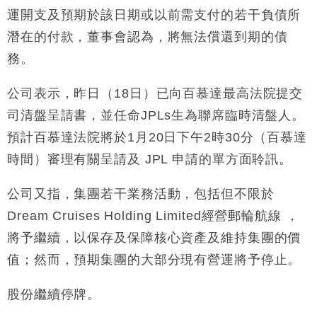
財經｜日經失守6.5萬點後回穩 全周仍升近2%
16:05
運開支及預期於該日期或以前需支付的若干負債所
潛在的付款，董事會認為，將無法償還到期的債
財經｜恒隆10月換帥 玩具「反」斗城亞洲CEO蔡德
15:47
粦接任
務。
財經｜韓股反覆波動收跌 連挫7周創逾3年最長跌勢
15:11
公司表示，昨日（18日）已向百慕達最高法院提交
司清盤呈請書，並任命JPLs生為聯席臨時清盤人。
財經｜內地7月美元計價出口增近24%勝預期 貿易順
13:44
差達1125億美元
預計百慕達法院將於1月20日下午2時30分（百慕達
財經｜日本春季三度入市撐日圓 4月單日斥6.28萬億
12:44
時間）審理有關呈請及 JPL 申請的單方面聆訊。
日圓干預創新高
國際｜特朗普料美伊戰事快結束 承認部分彈藥庫存緊
11:12
公司又指，集團若干業務活動，包括但不限於
張
Dream Cruises Holding Limited經營郵輪航線 ，
財經｜SA售股自救後再出手 斥4億美元押注未上市公
15:59
司
將予繼續，以保存及保障核心資產及維持集團的價
值；然而，預期集團的大部分現有營運將予停止。
股份繼續停牌。