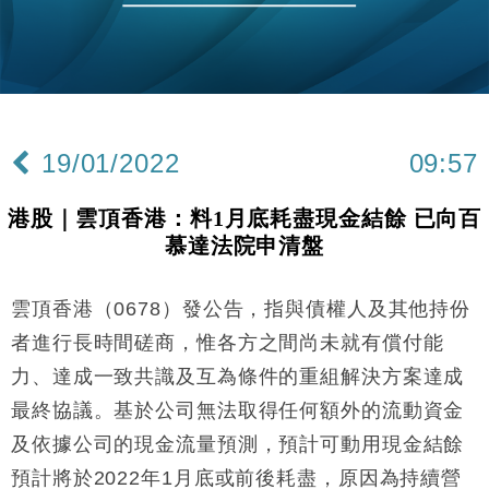
財經｜恒隆10月換帥 玩具「反」斗城亞洲CEO蔡德
15:47
粦接任
財經｜韓股反覆波動收跌 連挫7周創逾3年最長跌勢
15:11
財經｜內地7月美元計價出口增近24%勝預期 貿易順
13:44
差達1125億美元
19/01/2022
09:57
財經｜日本春季三度入市撐日圓 4月單日斥6.28萬億
12:44
日圓干預創新高
港股｜雲頂香港：料1月底耗盡現金結餘 已向百
國際｜特朗普料美伊戰事快結束 承認部分彈藥庫存緊
11:12
慕達法院申清盤
張
財經｜SA售股自救後再出手 斥4億美元押注未上市公
15:59
司
雲頂香港（0678）發公告，指與債權人及其他持份
財經｜華僑銀行上半年淨利創新高 中期息增15%至
18:31
者進行長時間磋商，惟各方之間尚未就有償付能
47仙
力、達成一致共識及互為條件的重組解決方案達成
財經｜滙豐上調香港今年GDP預測至4.5% 看好貿易
17:33
最終協議。基於公司無法取得任何額外的流動資金
及消費表現
及依據公司的現金流量預測，預計可動用現金結餘
本地｜假冒內地執法人員要求交「保證金」 43歲女子
16:47
損失近6900萬元
預計將於2022年1月底或前後耗盡，原因為持續營