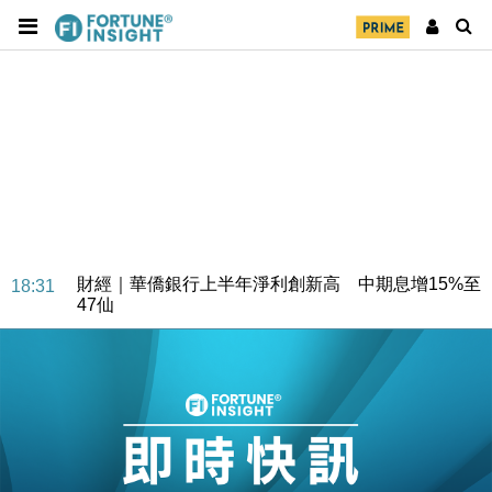
財經｜華僑銀行上半年淨利創新高 中期息增15%至
18:31
47仙
財經｜滙豐上調香港今年GDP預測至4.5% 看好貿易
17:33
及消費表現
本地｜假冒內地執法人員要求交「保證金」 43歲女子
16:47
損失近6900萬元
財經｜日經失守6.5萬點後回穩 全周仍升近2%
16:05