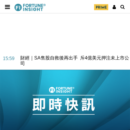
財經｜SA售股自救後再出手 斥4億美元押注未上市公
15:59
司
財經｜精星香港夥菜鳥拓全球智慧倉儲市場 加快海外
11:30
市場落地
地產｜大酒店中期轉賺2300萬元 斥21億翻新香港及
14:50
東京半島
國際｜特朗普赴洛杉磯高球場活動前 男子攜槍彈被捕
13:12
財經｜香港7月PMI回落至51 企業擴張放慢兼縮減人
12:30
手