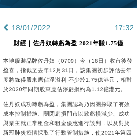
財經｜黑石傳再籌逾360億美元 支援Anthropic租用
11:40
Google晶片
財經｜美商務部擬擴大金屬關稅範圍 14類產品或加徵
10:57
25%
18/01/2022
17:32
本地｜新世界K11 9月升級會員制度 增鉑金卡級別鎖
18:15
定高消費客群
財經｜佐丹奴轉虧為盈 2021年賺1.75億
財經｜本港6月零售額連升14個月 珠寶鐘錶銷售升勢
17:40
最強
本地服裝品牌佐丹奴（
0709
）今（
18
日）收市後發
財經｜滙控重啟最多10億美元回購 派息比率目標維持
16:33
50%
盈喜，指截至去年
12
月
31
日，該集團初步評估去年
財經｜SA售股自救後再出手 斥4億美元押注未上市公
15:59
度將錄得股東應佔淨溢利 不少於
1.75
億港元，相對
司
於
2020
年同期股東應佔淨虧損約為
1.12
億港元。
財經｜精星香港夥菜鳥拓全球智慧倉儲市場 加快海外
11:30
市場落地
佐丹奴成功轉虧為盈，集團認為乃因團採取了有效
地產｜大酒店中期轉賺2300萬元 斥21億翻新香港及
14:50
東京半島
成本控制措施、關閉虧損門市以致虧損減少、成功
國際｜特朗普赴洛杉磯高球場活動前 男子攜槍彈被捕
與業主就正常租金和租金優惠進行談判，以及對於
13:12
新冠肺炎疫情採取了行動管制措施，使
2021
年第四