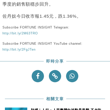
財經｜香港7月PMI回落至51 企業擴張放慢兼縮減人
12:30
季度的銷售額穩步回升。
手
財經｜黑石傳再籌逾360億美元 支援Anthropic租用
11:40
佐丹奴今日收市報
1.45
元，跌
1.36%
。
Google晶片
財經｜美商務部擬擴大金屬關稅範圍 14類產品或加徵
10:57
Subscribe FORTUNE INSIGHT Telegram:
25%
http://bit.ly/2M63TRO
本地｜新世界K11 9月升級會員制度 增鉑金卡級別鎖
18:15
定高消費客群
Subscribe FORTUNE INSIGHT YouTube channel:
http://bit.ly/2FgJTen
財經｜本港6月零售額連升14個月 珠寶鐘錶銷售升勢
17:40
最強
即時分享
財經｜滙控重啟最多10億美元回購 派息比率目標維持
16:33
50%
相關文章
財經｜人行：人民幣雙向波動是常態 不允許