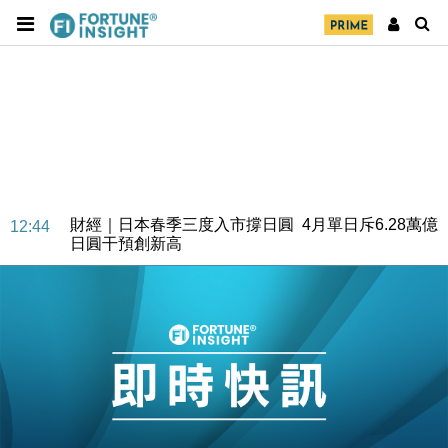
財經｜日本春季三度入市撐日圓 4月單日斥6.28萬億
12:44
日圓干預創新高
國際｜特朗普料美伊戰事快結束 承認部分彈藥庫存緊
11:12
張
財經｜SA售股自救後再出手 斥4億美元押注未上市公
15:59
司
財經｜精星香港夥菜鳥拓全球智慧倉儲市場 加快海外
11:30
市場落地
地產｜大酒店中期轉賺2300萬元 斥21億翻新香港及
14:50
東京半島