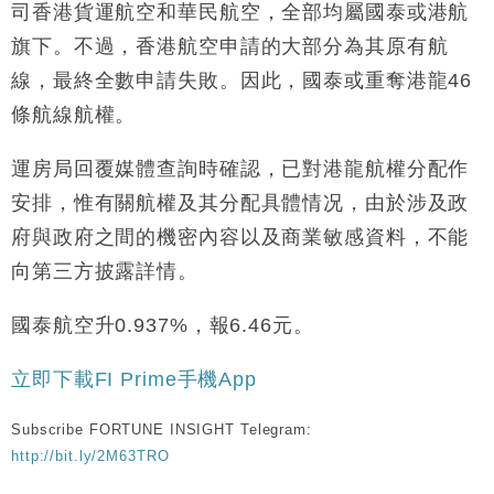
司香港貨運航空和華民航空，全部均屬國泰或港航
地產｜大酒店中期轉賺2300萬元 斥21億翻新香港及
14:50
旗下。不過，香港航空申請的大部分為其原有航
東京半島
線，最終全數申請失敗。因此，國泰或重奪港龍46
國際｜特朗普赴洛杉磯高球場活動前 男子攜槍彈被捕
13:12
條航線航權。
財經｜香港7月PMI回落至51 企業擴張放慢兼縮減人
12:30
手
運房局回覆媒體查詢時確認，已對港龍航權分配作
財經｜黑石傳再籌逾360億美元 支援Anthropic租用
11:40
安排，惟有關航權及其分配具體情况，由於涉及政
Google晶片
府與政府之間的機密內容以及商業敏感資料，不能
財經｜美商務部擬擴大金屬關稅範圍 14類產品或加徵
10:57
向第三方披露詳情。
25%
本地｜新世界K11 9月升級會員制度 增鉑金卡級別鎖
18:15
國泰航空升
0.937
%，報6.46元。
定高消費客群
立即下載
FI Prime
手機
App
Subscribe FORTUNE INSIGHT Telegram:
http://bit.ly/2M63TRO