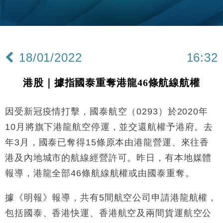
國際｜特朗普赴洛杉磯高球場活動前 男子攜槍彈被捕
13:12
財經｜香港7月PMI回落至51 企業擴張放慢兼縮減人
12:30
手
18/01/2022
16:32
財經｜黑石傳再籌逾360億美元 支援Anthropic租用
11:40
Google晶片
港股｜據指國泰重奪港龍46條航線航權
財經｜美商務部擬擴大金屬關稅範圍 14類產品或加徵
10:57
25%
因受新冠疫情打擊，國泰航空（0293）於2020年
本地｜新世界K11 9月升級會員制度 增鉑金卡級別鎖
18:15
定高消費客群
10月將旗下港龍航空停運，並交還航權予港府。去
財經｜日本春季三度入市撐日圓 4月單日斥6.28萬億
12:44
年3月，國泰已奪得15條原本由港龍營運、來往香
日圓干預創新高
港及內地城市的航線經營許可。昨日，有本地媒體
國際｜特朗普料美伊戰事快結束 承認部分彈藥庫存緊
11:12
張
報導，港龍全部46條航線航權或由國泰重奪。
財經｜SA售股自救後再出手 斥4億美元押注未上市公
15:59
司
據《明報》報導，共有5間航空公司申請港龍航權，
財經｜精星香港夥菜鳥拓全球智慧倉儲市場 加快海外
包括國泰、香港快運、香港航空及兩間貨運航空公
11:30
市場落地