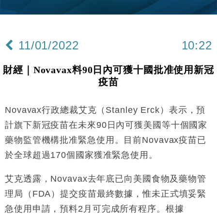
財經｜韓股反覆波動收跌 連挫7周創逾3年最長跌勢
15:11
財經｜內地7月美元計價出口增近24%勝預期 貿易順
13:44
差達1125億美元
11/01/2022
10:22
財經｜日本春季三度入市撐日圓 4月單日斥6.28萬億
12:44
日圓干預創新高
財經｜Novavax料90日內可獲十國批准使用新冠
國際｜特朗普料美伊戰事快結束 承認部分彈藥庫存緊
11:12
疫苗
張
財經｜SA售股自救後再出手 斥4億美元押注未上市公
15:59
司
Novavax行政總裁艾克（Stanley Erck）表示，預
財經｜華僑銀行上半年淨利創新高 中期息增15%至
18:31
計旗下新冠疫苗在未來90日內可獲美國等十個國家
47仙
藥物監管機構批准緊急使用。目前Novavax疫苗已
財經｜滙豐上調香港今年GDP預測至4.5% 看好貿易
17:33
於全球超過170個國家獲准緊急使用。
及消費表現
本地｜假冒內地執法人員要求交「保證金」 43歲女子
16:47
艾克透露，Novavax去年底已向美國食物及藥物管
損失近6900萬元
理局（FDA）提交疫苗最終數據，惟未正式填妥緊
財經｜日經失守6.5萬點後回穩 全周仍升近2%
16:05
急使用申請，預料2月可完成所有程序。根據