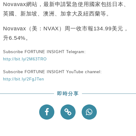
財經｜恒隆10月換帥 玩具「反」斗城亞洲CEO蔡德
15:47
Novavax網站，最新申請緊急使用國家包括日本、
粦接任
英國、新加坡、澳洲、加拿大及紐西蘭等。
財經｜韓股反覆波動收跌 連挫7周創逾3年最長跌勢
15:11
Novavax（美：NVAX）周一收市報134.99美元，
財經｜內地7月美元計價出口增近24%勝預期 貿易順
13:44
升6.54%。
差達1125億美元
財經｜日本春季三度入市撐日圓 4月單日斥6.28萬億
12:44
Subscribe FORTUNE INSIGHT Telegram:
日圓干預創新高
http://bit.ly/2M63TRO
國際｜特朗普料美伊戰事快結束 承認部分彈藥庫存緊
11:12
張
Subscribe FORTUNE INSIGHT YouTube channel:
財經｜SA售股自救後再出手 斥4億美元押注未上市公
15:59
http://bit.ly/2FgJTen
司
即時分享