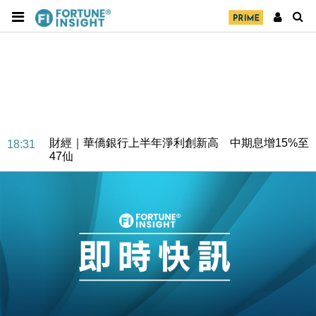
財經｜華僑銀行上半年淨利創新高 中期息增15%至
18:31
47仙
財經｜滙豐上調香港今年GDP預測至4.5% 看好貿易
17:33
及消費表現
本地｜假冒內地執法人員要求交「保證金」 43歲女子
16:47
損失近6900萬元
財經｜日經失守6.5萬點後回穩 全周仍升近2%
16:05
財經｜恒隆10月換帥 玩具「反」斗城亞洲CEO蔡德
15:47
粦接任