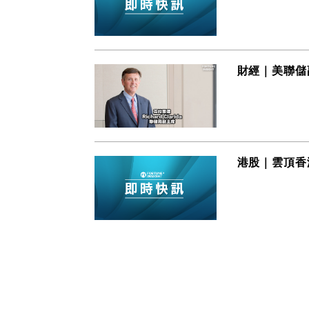
財經｜美聯儲
港股｜雲頂香