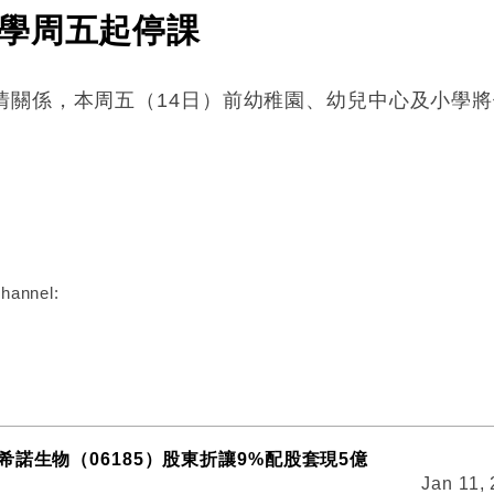
學周五起停課
情關係，本周五（
14
日）前幼稚園、幼兒中心及小學將
:
hannel:
希諾生物（06185）股東折讓9%配股套現5億
Jan 11,