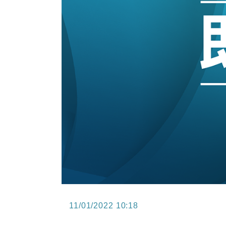
15:47
財經｜恒隆10月換帥 玩具「反」斗
15:11
財經｜韓股反覆波動收跌 連挫7周
13:44
財經｜內地7月美元計價出口增近24
12:44
財經｜日本春季三度入市撐日圓 4月
11:12
國際｜特朗普料美伊戰事快結束 承
15:59
財經｜SA售股自救後再出手 斥4
11/01/2022 10:18