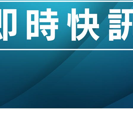
城亞洲CEO蔡德粦接任
創逾3年最長跌勢
%勝預期 貿易順差達1125億美元
單日斥6.28萬億日圓干預創新高
認部分彈藥庫存緊張
億美元押注未上市公司