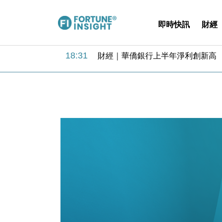
即時快訊
財經
18:31
財經｜華僑銀行上半年淨利創新高 
17:33
財經｜滙豐上調香港今年GDP預測至
16:47
本地｜假冒內地執法人員要求交「保證
16:05
財經｜日經失守6.5萬點後回穩 全
15:47
財經｜恒隆10月換帥 玩具「反」斗
15:11
財經｜韓股反覆波動收跌 連挫7周
13:44
財經｜內地7月美元計價出口增近24
12:44
財經｜日本春季三度入市撐日圓 4月
11:12
國際｜特朗普料美伊戰事快結束 承
15:59
財經｜SA售股自救後再出手 斥4
18:31
財經｜華僑銀行上半年淨利創新高 
17:33
財經｜滙豐上調香港今年GDP預測至
16:47
本地｜假冒內地執法人員要求交「保證
16:05
財經｜日經失守6.5萬點後回穩 全