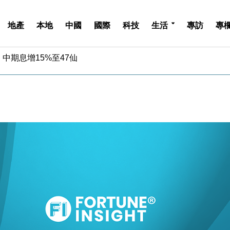
地產
本地
中國
國際
科技
生活
專訪
專
中期息增15%至47仙
4.5% 看好貿易及消費表現
金」 43歲女子損失近6900萬元
周仍升近2%
城亞洲CEO蔡德粦接任
創逾3年最長跌勢
%勝預期 貿易順差達1125億美元
單日斥6.28萬億日圓干預創新高
認部分彈藥庫存緊張
億美元押注未上市公司
中期息增15%至47仙
4.5% 看好貿易及消費表現
金」 43歲女子損失近6900萬元
周仍升近2%