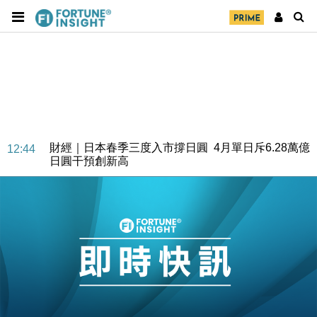
財經｜日本春季三度入市撐日圓 4月單日斥6.28萬億
12:44
日圓干預創新高
國際｜特朗普料美伊戰事快結束 承認部分彈藥庫存緊
11:12
張
財經｜SA售股自救後再出手 斥4億美元押注未上市公
15:59
司
財經｜精星香港夥菜鳥拓全球智慧倉儲市場 加快海外
11:30
市場落地
地產｜大酒店中期轉賺2300萬元 斥21億翻新香港及
14:50
東京半島