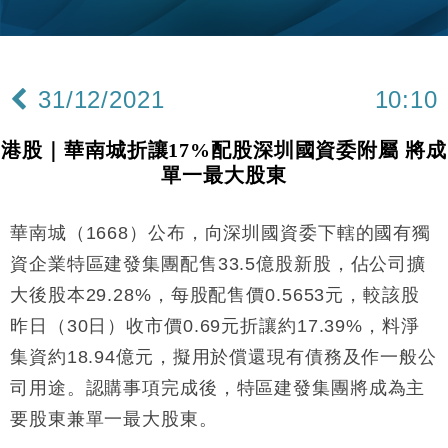
國際｜特朗普赴洛杉磯高球場活動前 男子攜槍彈被捕
13:12
財經｜香港7月PMI回落至51 企業擴張放慢兼縮減人
12:30
手
31/12/2021
10:10
財經｜黑石傳再籌逾360億美元 支援Anthropic租用
11:40
Google晶片
港股｜華南城折讓17%配股深圳國資委附屬 將成
財經｜美商務部擬擴大金屬關稅範圍 14類產品或加徵
10:57
單一最大股東
25%
本地｜新世界K11 9月升級會員制度 增鉑金卡級別鎖
18:15
定高消費客群
華南城（1668）公布，向深圳國資委下轄的國有獨
財經｜日本春季三度入市撐日圓 4月單日斥6.28萬億
12:44
資企業特區建發集團配售33.5億股新股，佔公司擴
日圓干預創新高
大後股本29.28%，每股配售價0.5653元，較該股
國際｜特朗普料美伊戰事快結束 承認部分彈藥庫存緊
11:12
昨日（30日）收市價0.69元折讓約17.39%，料淨
張
集資約18.94億元，擬用於償還現有債務及作一般公
財經｜SA售股自救後再出手 斥4億美元押注未上市公
15:59
司
司用途。認購事項完成後，特區建發集團將成為主
財經｜精星香港夥菜鳥拓全球智慧倉儲市場 加快海外
11:30
要股東兼單一最大股東。
市場落地