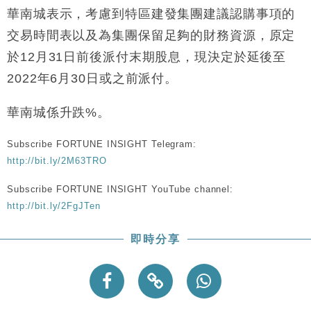
地產｜大酒店中期轉賺2300萬元 斥21億翻新香港及
14:50
華南城表示，考慮到特區建發集團建議認購事項的
東京半島
交易時間表以及為集團保留足夠的財務資源，原定
國際｜特朗普赴洛杉磯高球場活動前 男子攜槍彈被捕
13:12
於12月31日前後派付末期股息，現決定於延後至
2022年6月30日或之前派付。
財經｜香港7月PMI回落至51 企業擴張放慢兼縮減人
12:30
手
華南城係升跌%。
財經｜黑石傳再籌逾360億美元 支援Anthropic租用
11:40
Google晶片
Subscribe FORTUNE INSIGHT Telegram:
財經｜美商務部擬擴大金屬關稅範圍 14類產品或加徵
10:57
25%
http://bit.ly/2M63TRO
本地｜新世界K11 9月升級會員制度 增鉑金卡級別鎖
18:15
Subscribe FORTUNE INSIGHT YouTube channel:
定高消費客群
http://bit.ly/2FgJTen
即時分享