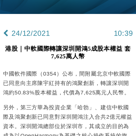
財經｜黑石傳再籌逾360億美元 支援Anthropic租用
11:40
Google晶片
財經｜美商務部擬擴大金屬關稅範圍 14類產品或加徵
10:57
25%
24/12/2021
10:39
本地｜新世界K11 9月升級會員制度 增鉑金卡級別鎖
18:15
定高消費客群
港股｜中軟國際轉讓深圳開鴻5成股本權益 套
財經｜本港6月零售額連升14個月 珠寶鐘錶銷售升勢
17:40
7,625萬人幣
最強
財經｜滙控重啟最多10億美元回購 派息比率目標維持
16:33
50%
中國軟件國際（0354）公布，間附屬北京中軟國際
財經｜SA售股自救後再出手 斥4億美元押注未上市公
15:59
已同意向主席陳宇紅持有的鴻聚創新，轉讓深圳開
司
鴻約50.83%股本權益，代價為7,625萬元人民幣。
財經｜精星香港夥菜鳥拓全球智慧倉儲市場 加快海外
11:30
市場落地
另外，第三方華為投資企業「哈勃」、建信中軟國
地產｜大酒店中期轉賺2300萬元 斥21億翻新香港及
14:50
際及鴻聚創新已同意對深圳開鴻注入合共2億元權益
東京半島
資本。深圳開鴻總部位於深圳市，其成立的目的為
國際｜特朗普赴洛杉磯高球場活動前 男子攜槍彈被捕
13:12
成為以OpenHarmony為基礎之核心操作系統的旗