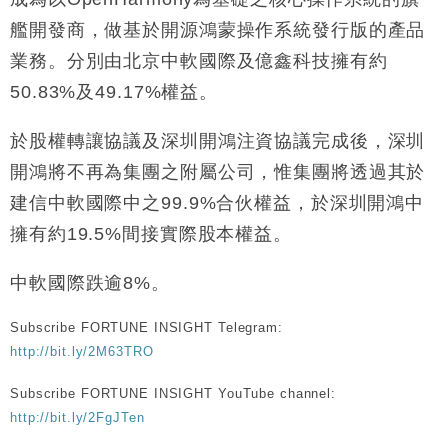
財經｜香港7月PMI回落至51 企業擴張放慢兼縮減人
12:30
艦開發商，做基於開源鴻蒙操作系統發行版的產品
手
業務。分別由北京中軟國際及億鑫科技擁有約
財經｜黑石傳再籌逾360億美元 支援Anthropic租用
11:40
50.83%及49.17%權益。
Google晶片
財經｜美商務部擬擴大金屬關稅範圍 14類產品或加徵
10:57
於股權轉讓協議及深圳開鴻注資協議完成後，深圳
25%
開鴻將不再為集團之附屬公司，惟集團將透過其於
本地｜新世界K11 9月升級會員制度 增鉑金卡級別鎖
18:15
定高消費客群
建信中軟國際中之99.9%合伙權益，於深圳開鴻中
財經｜本港6月零售額連升14個月 珠寶鐘錶銷售升勢
17:40
擁有約19.5%間接實際股本權益。
最強
財經｜滙控重啟最多10億美元回購 派息比率目標維持
16:33
中軟國際跌逾8%。
50%
Subscribe FORTUNE INSIGHT Telegram:
http://bit.ly/2M63TRO
Subscribe FORTUNE INSIGHT YouTube channel:
http://bit.ly/2FgJTen