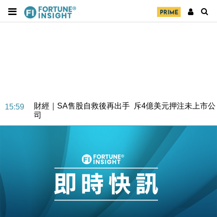
財經｜SA售股自救後再出手 斥4億美元押注未上市公
15:59
司
財經｜精星香港夥菜鳥拓全球智慧倉儲市場 加快海外
11:30
市場落地
地產｜大酒店中期轉賺2300萬元 斥21億翻新香港及
14:50
東京半島
國際｜特朗普赴洛杉磯高球場活動前 男子攜槍彈被捕
13:12
財經｜香港7月PMI回落至51 企業擴張放慢兼縮減人
12:30
手