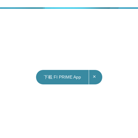
×
下載 FI PRIME App
24/12/2021
10:33
財經｜海航機場板塊實際控制權今日移交
海航集團表示，根據機場板塊引戰工作安排，自今