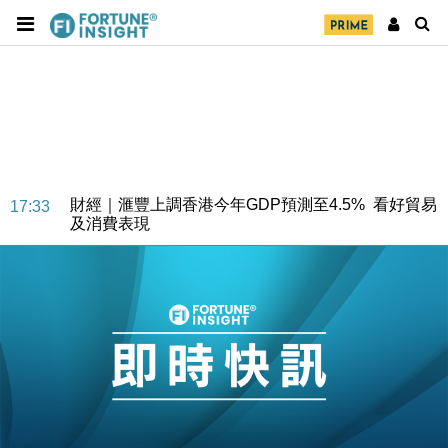
財經｜華僑銀行上半年淨利創新高 中期息增15%至
18:31
47仙
財經｜滙豐上調香港今年GDP預測至4.5% 看好貿易
17:33
及消費表現
本地｜假冒內地執法人員要求交「保證金」 43歲女子
16:47
損失近6900萬元
財經｜日經失守6.5萬點後回穩 全周仍升近2%
16:05
財經｜恒隆10月換帥 玩具「反」斗城亞洲CEO蔡德
15:47
粦接任
財經｜韓股反覆波動收跌 連挫7周創逾3年最長跌勢
15:11