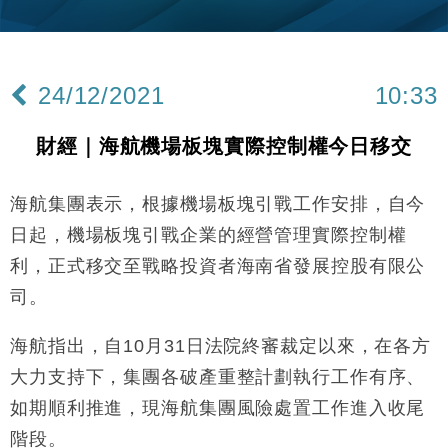
財經｜內地7月美元計價出口增近24%勝預期 貿易順
13:44
差達1125億美元
財經｜日本春季三度入市撐日圓 4月單日斥6.28萬億
12:44
日圓干預創新高
24/12/2021
10:33
國際｜特朗普料美伊戰事快結束 承認部分彈藥庫存緊
11:12
張
財經｜海航機場板塊實際控制權今日移交
財經｜SA售股自救後再出手 斥4億美元押注未上市公
15:59
司
海航集團表示，根據機場板塊引戰工作安排，自今
財經｜華僑銀行上半年淨利創新高 中期息增15%至
18:31
47仙
日起，機場板塊引戰企業的經營管理實際控制權
財經｜滙豐上調香港今年GDP預測至4.5% 看好貿易
17:33
利，正式移交至戰略投資者海南省發展控股有限公
及消費表現
司。
本地｜假冒內地執法人員要求交「保證金」 43歲女子
16:47
損失近6900萬元
海航指出，自10月31日法院終審裁定以來，在各方
財經｜日經失守6.5萬點後回穩 全周仍升近2%
16:05
大力支持下，集團各破產重整計劃執行工作有序、
財經｜恒隆10月換帥 玩具「反」斗城亞洲CEO蔡德
如期順利推進，現海航集團風險處置工作進入收尾
15:47
粦接任
階段。