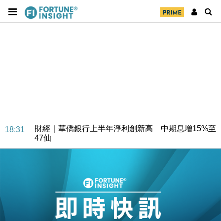
財經｜華僑銀行上半年淨利創新高 中期息增15%至
18:31
47仙
財經｜滙豐上調香港今年GDP預測至4.5% 看好貿易
17:33
及消費表現
本地｜假冒內地執法人員要求交「保證金」 43歲女子
16:47
損失近6900萬元
財經｜日經失守6.5萬點後回穩 全周仍升近2%
16:05