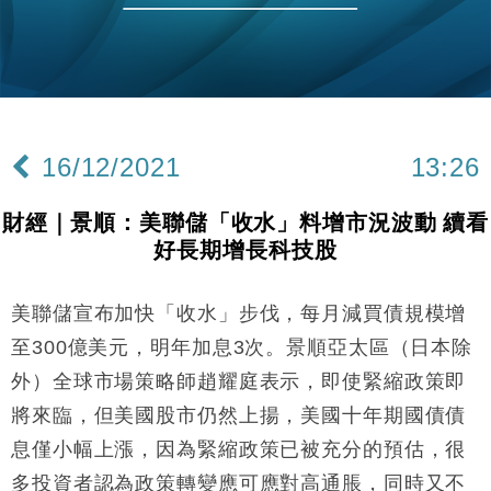
財經｜恒隆10月換帥 玩具「反」斗城亞洲CEO蔡德
15:47
粦接任
財經｜韓股反覆波動收跌 連挫7周創逾3年最長跌勢
15:11
財經｜內地7月美元計價出口增近24%勝預期 貿易順
13:44
差達1125億美元
16/12/2021
13:26
財經｜日本春季三度入市撐日圓 4月單日斥6.28萬億
12:44
日圓干預創新高
財經｜景順：美聯儲「收水」料增市況波動 續看
國際｜特朗普料美伊戰事快結束 承認部分彈藥庫存緊
11:12
好長期增長科技股
張
財經｜SA售股自救後再出手 斥4億美元押注未上市公
15:59
司
美聯儲宣布加快「收水」步伐，每月減買債規模增
財經｜華僑銀行上半年淨利創新高 中期息增15%至
18:31
至300億美元，明年加息3次。景順亞太區（日本除
47仙
外）全球市場策略師趙耀庭表示，即使緊縮政策即
財經｜滙豐上調香港今年GDP預測至4.5% 看好貿易
17:33
將來臨，但美國股市仍然上揚，美國十年期國債債
及消費表現
息僅小幅上漲，因為緊縮政策已被充分的預估，很
本地｜假冒內地執法人員要求交「保證金」 43歲女子
16:47
損失近6900萬元
多投資者認為政策轉變應可應對高通脹，同時又不