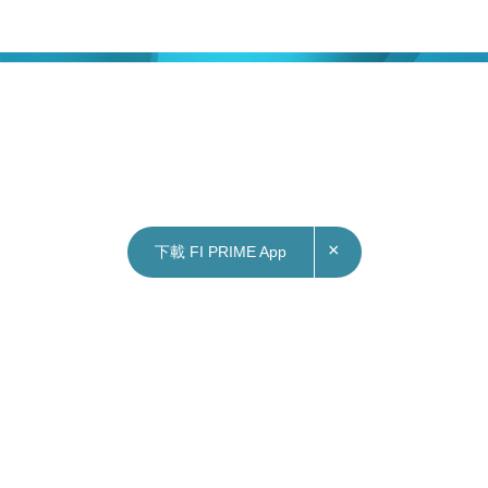
×
下載 FI PRIME App
16/12/2021
13:19
財經｜警證監3點開記招 料交代「幟哥」被捕