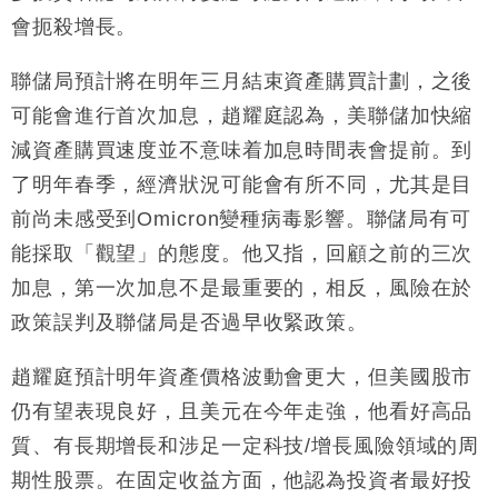
財經｜日經失守6.5萬點後回穩 全周仍升近2%
16:05
會扼殺增長。
財經｜恒隆10月換帥 玩具「反」斗城亞洲CEO蔡德
15:47
聯儲局預計將在明年三月結束資產購買計劃，之後
粦接任
可能會進行首次加息，趙耀庭認為，美聯儲加快縮
財經｜韓股反覆波動收跌 連挫7周創逾3年最長跌勢
15:11
減資產購買速度並不意味着加息時間表會提前。到
了明年春季，經濟狀況可能會有所不同，尤其是目
財經｜內地7月美元計價出口增近24%勝預期 貿易順
13:44
差達1125億美元
前尚未感受到Omicron變種病毒影響。聯儲局有可
財經｜日本春季三度入市撐日圓 4月單日斥6.28萬億
12:44
能採取「觀望」的態度。他又指，回顧之前的三次
日圓干預創新高
加息，第一次加息不是最重要的，相反，風險在於
國際｜特朗普料美伊戰事快結束 承認部分彈藥庫存緊
11:12
張
政策誤判及聯儲局是否過早收緊政策。
財經｜SA售股自救後再出手 斥4億美元押注未上市公
15:59
司
趙耀庭預計明年資產價格波動會更大，但美國股市
仍有望表現良好，且美元在今年走強，他看好高品
質、有長期增長和涉足一定科技/增長風險領域的周
期性股票。在固定收益方面，他認為投資者最好投