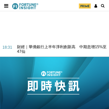
財經｜華僑銀行上半年淨利創新高 中期息增15%至
18:31
47仙
財經｜滙豐上調香港今年GDP預測至4.5% 看好貿易
17:33
及消費表現
本地｜假冒內地執法人員要求交「保證金」 43歲女子
16:47
損失近6900萬元
財經｜日經失守6.5萬點後回穩 全周仍升近2%
16:05
財經｜恒隆10月換帥 玩具「反」斗城亞洲CEO蔡德
15:47
粦接任
財經｜韓股反覆波動收跌 連挫7周創逾3年最長跌勢
15:11