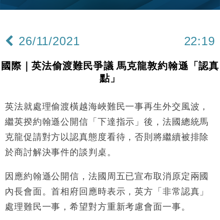
財經｜內地7月美元計價出口增近24%勝預期 貿易順
13:44
差達1125億美元
26/11/2021
22:19
財經｜日本春季三度入市撐日圓 4月單日斥6.28萬億
12:44
日圓干預創新高
國際｜英法偷渡難民爭議 馬克龍敦約翰遜「認真
國際｜特朗普料美伊戰事快結束 承認部分彈藥庫存緊
11:12
點」
張
財經｜SA售股自救後再出手 斥4億美元押注未上市公
15:59
司
英法就處理偷渡橫越海峽難民一事再生外交風波，
財經｜華僑銀行上半年淨利創新高 中期息增15%至
18:31
繼英揆約翰遜公開信「下達指示」後，法國總統馬
47仙
克龍促請對方以認真態度看待，否則將繼續被排除
財經｜滙豐上調香港今年GDP預測至4.5% 看好貿易
17:33
於商討解決事件的談判桌。
及消費表現
本地｜假冒內地執法人員要求交「保證金」 43歲女子
16:47
因應約翰遜公開信，法國周五已宣布取消原定兩國
損失近6900萬元
內長會面。首相府回應時表示，英方「非常認真」
財經｜日經失守6.5萬點後回穩 全周仍升近2%
16:05
處理難民一事，希望對方重新考慮會面一事。
財經｜恒隆10月換帥 玩具「反」斗城亞洲CEO蔡德
15:47