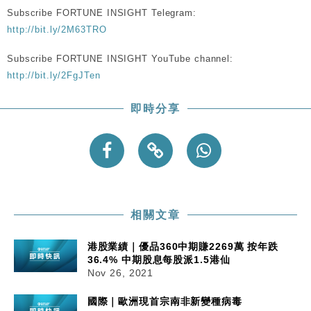
粦接任
Subscribe FORTUNE INSIGHT Telegram:
http://bit.ly/2M63TRO
財經｜韓股反覆波動收跌 連挫7周創逾3年最長跌勢
15:11
Subscribe FORTUNE INSIGHT YouTube channel:
財經｜內地7月美元計價出口增近24%勝預期 貿易順
13:44
http://bit.ly/2FgJTen
差達1125億美元
財經｜日本春季三度入市撐日圓 4月單日斥6.28萬億
12:44
即時分享
日圓干預創新高
國際｜特朗普料美伊戰事快結束 承認部分彈藥庫存緊
11:12
張
財經｜SA售股自救後再出手 斥4億美元押注未上市公
15:59
司
相關文章
港股業績｜優品360中期賺2269萬 按年跌
36.4% 中期股息每股派1.5港仙
Nov 26, 2021
國際｜歐洲現首宗南非新變種病毒