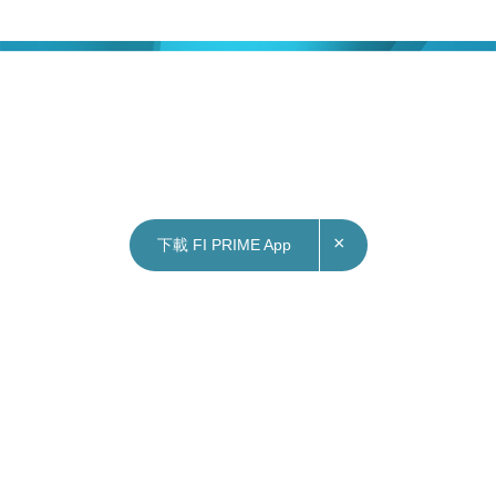
×
下載 FI PRIME App
24/11/2021
17:12
國際｜匈牙利單日確診破紀錄 政府力谷疫苗接種
匈牙利周三錄得12,637宗確診個案，打破單日紀