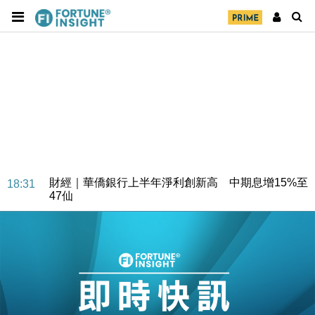
財經｜華僑銀行上半年淨利創新高 中期息增15%至
18:31
47仙
財經｜滙豐上調香港今年GDP預測至4.5% 看好貿易
17:33
及消費表現
本地｜假冒內地執法人員要求交「保證金」 43歲女子
16:47
損失近6900萬元
財經｜日經失守6.5萬點後回穩 全周仍升近2%
16:05