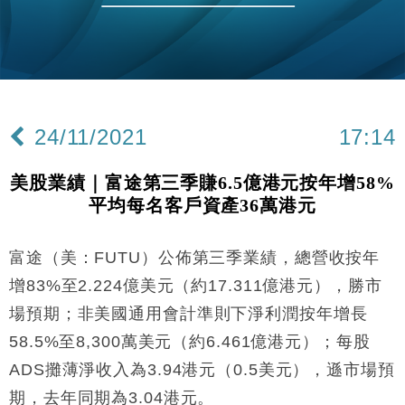
財經｜恒隆10月換帥 玩具「反」斗城亞洲CEO蔡德
15:47
粦接任
財經｜韓股反覆波動收跌 連挫7周創逾3年最長跌勢
15:11
財經｜內地7月美元計價出口增近24%勝預期 貿易順
13:44
差達1125億美元
24/11/2021
17:14
財經｜日本春季三度入市撐日圓 4月單日斥6.28萬億
12:44
日圓干預創新高
美股業績｜富途第三季賺6.5億港元按年增58%
國際｜特朗普料美伊戰事快結束 承認部分彈藥庫存緊
11:12
平均每名客戶資產36萬港元
張
財經｜SA售股自救後再出手 斥4億美元押注未上市公
15:59
司
富途（美：FUTU）公佈第三季業績，總營收按年
財經｜華僑銀行上半年淨利創新高 中期息增15%至
18:31
增83%至2.224億美元（約17.311億港元），勝市
47仙
場預期；非美國通用會計準則下淨利潤按年增長
財經｜滙豐上調香港今年GDP預測至4.5% 看好貿易
17:33
58.5%至8,300萬美元（約6.461億港元）；每股
及消費表現
ADS攤薄淨收入為3.94港元（0.5美元），遜市場預
本地｜假冒內地執法人員要求交「保證金」 43歲女子
16:47
損失近6900萬元
期，去年同期為3.04港元。