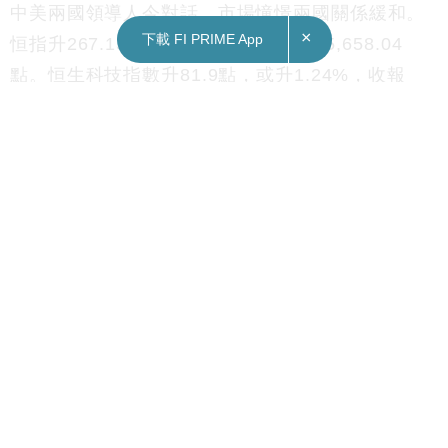
中美兩國領導人今對話，市場憧憬兩國關係緩和。
×
下載 FI PRIME App
恒指升267.13點，或升1.05%，收報25,658.04
點。恒生科技指數升81.9點，或升1.24%，收報
6,683.05點。
科技股造好，微盟集團（2013）升4.7%；金蝶國際
（0268）升3.6%；阿里巴巴（9988）升逾1%；騰
訊（0700）升1.6%；美團（3690）升逾2%；小米
（1810）升逾2%。網易（9999）及萬國數據
（9698）今稱後時間公佈第三季業績，分別升2.6%
及跌5.6%。
佳兆業美好（2168）、佳兆業健康（0876）、佳兆
業資本（0936）今齊宣布復牌，走勢個別發展，佳
兆業美好跌逾13%，佳兆業健康升28%，佳兆業資