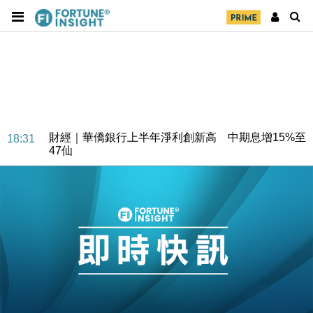
財經｜華僑銀行上半年淨利創新高 中期息增15%至
18:31
47仙
財經｜滙豐上調香港今年GDP預測至4.5% 看好貿易
17:33
及消費表現
本地｜假冒內地執法人員要求交「保證金」 43歲女子
16:47
損失近6900萬元
財經｜日經失守6.5萬點後回穩 全周仍升近2%
16:05
財經｜恒隆10月換帥 玩具「反」斗城亞洲CEO蔡德
15:47
粦接任
財經｜韓股反覆波動收跌 連挫7周創逾3年最長跌勢