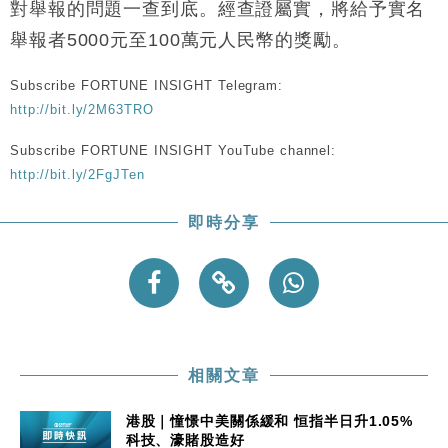
財經｜恒隆10月換帥 玩具「反」斗城亞洲CEO蔡德
15:47
對舉報的問題一查到底。經查證屬實，將給予實名
粦接任
舉報者5000元至100萬元人民幣的獎勵。
財經｜韓股反覆波動收跌 連挫7周創逾3年最長跌勢
15:11
Subscribe FORTUNE INSIGHT Telegram:
財經｜內地7月美元計價出口增近24%勝預期 貿易順
13:44
http://bit.ly/2M63TRO
差達1125億美元
財經｜日本春季三度入市撐日圓 4月單日斥6.28萬億
Subscribe FORTUNE INSIGHT YouTube channel:
12:44
日圓干預創新高
http://bit.ly/2FgJTen
國際｜特朗普料美伊戰事快結束 承認部分彈藥庫存緊
11:12
張
即時分享
財經｜SA售股自救後再出手 斥4億美元押注未上市公
15:59
司
相關文章
港股｜憧憬中美關係緩和 恒指半日升1.05%
科技、濠賭股造好