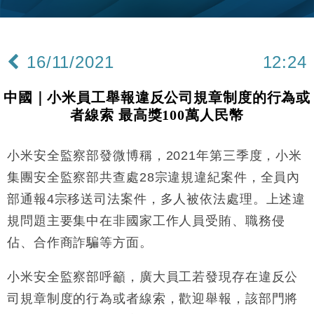
15:11
財經｜內地7月美元計價出口增近24%勝預期 貿易順
13:44
差達1125億美元
16/11/2021
12:24
財經｜日本春季三度入市撐日圓 4月單日斥6.28萬億
12:44
日圓干預創新高
中國｜小米員工舉報違反公司規章制度的行為或
國際｜特朗普料美伊戰事快結束 承認部分彈藥庫存緊
11:12
者線索 最高獎100萬人民幣
張
財經｜SA售股自救後再出手 斥4億美元押注未上市公
15:59
司
小米安全監察部發微博稱，2021年第三季度，小米
財經｜華僑銀行上半年淨利創新高 中期息增15%至
18:31
集團安全監察部共查處28宗違規違紀案件，全員內
47仙
部通報4宗移送司法案件，多人被依法處理。上述違
財經｜滙豐上調香港今年GDP預測至4.5% 看好貿易
17:33
規問題主要集中在非國家工作人員受賄、職務侵
及消費表現
佔、合作商詐騙等方面。
本地｜假冒內地執法人員要求交「保證金」 43歲女子
16:47
損失近6900萬元
小米安全監察部呼籲，廣大員工若發現存在違反公
財經｜日經失守6.5萬點後回穩 全周仍升近2%
16:05
司規章制度的行為或者線索，歡迎舉報，該部門將