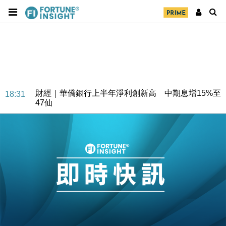
財經｜華僑銀行上半年淨利創新高 中期息增15%至
18:31
47仙
財經｜滙豐上調香港今年GDP預測至4.5% 看好貿易
17:33
及消費表現
本地｜假冒內地執法人員要求交「保證金」 43歲女子
16:47
損失近6900萬元
財經｜日經失守6.5萬點後回穩 全周仍升近2%
16:05
財經｜恒隆10月換帥 玩具「反」斗城亞洲CEO蔡德
15:47
粦接任
財經｜韓股反覆波動收跌 連挫7周創逾3年最長跌勢
15:11