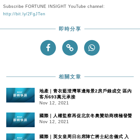
粦接任
Subscribe FORTUNE INSIGHT YouTube channel:
財經｜韓股反覆波動收跌 連挫7周創逾3年最長跌勢
15:11
http://bit.ly/2FgJTen
財經｜內地7月美元計價出口增近24%勝預期 貿易順
13:44
即時分享
差達1125億美元
財經｜日本春季三度入市撐日圓 4月單日斥6.28萬億
12:44
日圓干預創新高
國際｜特朗普料美伊戰事快結束 承認部分彈藥庫存緊
11:12
張
財經｜SA售股自救後再出手 斥4億美元押注未上市公
15:59
相關文章
司
地產｜青衣藍澄灣單邊海景2房戶錄成交 區內
客斥693萬元承接
Nov 12, 2021
國際｜人權監察再促北京冬奧贊助商積極發聲
Nov 12, 2021
國際｜英女皇周日出席陣亡將士紀念儀式 入