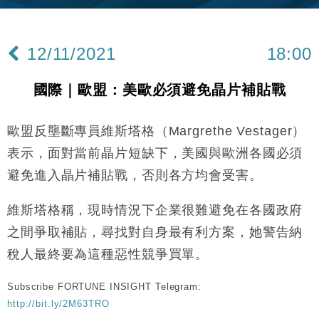
財經｜內地7月美元計價出口增近24%勝預期 貿易順
13:44
差達1125億美元
12/11/2021
18:00
財經｜日本春季三度入市撐日圓 4月單日斥6.28萬億
12:44
日圓干預創新高
國際｜歐盟：美歐必須避免晶片補貼戰
國際｜特朗普料美伊戰事快結束 承認部分彈藥庫存緊
11:12
張
歐盟反壟斷專員維斯塔格（Margrethe Vestager）
財經｜SA售股自救後再出手 斥4億美元押注未上市公
15:59
司
表示，面對當前晶片短缺下，美國與歐洲各國必須
財經｜華僑銀行上半年淨利創新高 中期息增15%至
18:31
避免進入晶片補貼戰，否則各方均會受害。
47仙
財經｜滙豐上調香港今年GDP預測至4.5% 看好貿易
17:33
維斯塔格稱，現時情況下企業很難避免在各國政府
及消費表現
之間爭取補貼，尋找對自身最有利方案，她警告納
本地｜假冒內地執法人員要求交「保證金」 43歲女子
16:47
損失近6900萬元
稅人最終要為這種惡性競爭買單。
財經｜日經失守6.5萬點後回穩 全周仍升近2%
16:05
Subscribe FORTUNE INSIGHT Telegram:
http://bit.ly/2M63TRO
財經｜恒隆10月換帥 玩具「反」斗城亞洲CEO蔡德
15:47