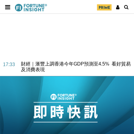
財經｜華僑銀行上半年淨利創新高 中期息增15%至
18:31
47仙
財經｜滙豐上調香港今年GDP預測至4.5% 看好貿易
17:33
及消費表現
本地｜假冒內地執法人員要求交「保證金」 43歲女子
16:47
損失近6900萬元
財經｜日經失守6.5萬點後回穩 全周仍升近2%
16:05
財經｜恒隆10月換帥 玩具「反」斗城亞洲CEO蔡德
15:47
粦接任
財經｜韓股反覆波動收跌 連挫7周創逾3年最長跌勢
15:11