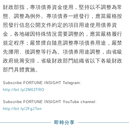
財經｜韓股反覆波動收跌 連挫7周創逾3年最長跌勢
15:11
財政部指，專項債券資金使用，堅持以不調整為常
態、調整為例外。專項債券一經發行，應當嚴格按
財經｜內地7月美元計價出口增近24%勝預期 貿易順
13:44
照發行信息公開文件約定的項目用途使用債券資
差達1125億美元
金，各地確因特殊情況需要調整的，應當嚴格履行
財經｜日本春季三度入市撐日圓 4月單日斥6.28萬億
12:44
日圓干預創新高
規定程序；嚴禁擅自隨意調整專項債券用途，嚴禁
國際｜特朗普料美伊戰事快結束 承認部分彈藥庫存緊
11:12
先挪用、後調整等行為。項債券用途調整，由省級
張
政府統籌安排，省級財政部門組織省以下各級財政
財經｜SA售股自救後再出手 斥4億美元押注未上市公
15:59
司
部門具體實施。
Subscribe FORTUNE INSIGHT Telegram:
http://bit.ly/2M63TRO
Subscribe FORTUNE INSIGHT YouTube channel:
http://bit.ly/2FgJTen
即時分享