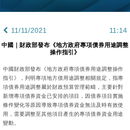
財經｜內地7月美元計價出口增近24%勝預期 貿易順
13:44
差達1125億美元
財經｜日本春季三度入市撐日圓 4月單日斥6.28萬億
12:44
日圓干預創新高
11/11/2021
11:14
國際｜特朗普料美伊戰事快結束 承認部分彈藥庫存緊
11:12
張
中國｜財政部發布《地方政府專項債券用途調整
財經｜SA售股自救後再出手 斥4億美元押注未上市公
15:59
操作指引》
司
財經｜華僑銀行上半年淨利創新高 中期息增15%至
18:31
47仙
中國財政部發布《地方政府專項債券用途調整操作
財經｜滙豐上調香港今年GDP預測至4.5% 看好貿易
17:33
指引》，列明專項地方債用途調整相關規定，指專
及消費表現
項債券用途調整屬於財政預算管理範疇，主要針對
本地｜假冒內地執法人員要求交「保證金」 43歲女子
16:47
新增專項債券資金已安排的項目，因債券項目實施
損失近6900萬元
條件變化等原因導致專項債券資金無法及時有效使
財經｜日經失守6.5萬點後回穩 全周仍升近2%
16:05
用，需要調整至其他項目產生的專項債券資金用途
財經｜恒隆10月換帥 玩具「反」斗城亞洲CEO蔡德
15:47
變動。
粦接任