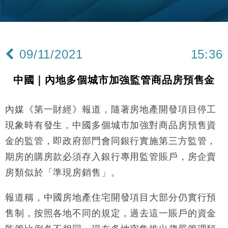
財經｜美商務部擬擴大金屬關稅範圍 14類產品或加徵
10:57
25%
本地｜新世界K11 9月升級會員制度 增鉑金卡級別鎖
18:15
定高消費客群
09/11/2021
15:36
財經｜本港6月零售額連升14個月 珠寶鐘錶銷售升勢
17:40
最強
中國｜內地多個城市加強監管商品房預售金
財經｜滙控重啟最多10億美元回購 派息比率目標維持
16:33
50%
內媒《第一財經》報道，隨著房地產開發項目停工
財經｜SHEIN傳最快8月中招股 估值料降至400億美
15:11
元以下
現象時有發生，中國多個城市加強對商品房預售資
財經｜精星香港夥菜鳥拓全球智慧倉儲市場 加快海外
11:30
金的監管，即政府部門會同銀行實施第三方監管，
市場落地
期房的購房款必須存入銀行專用監管賬戶，房企賣
地產｜大酒店中期轉賺2300萬元 斥21億翻新香港及
14:50
東京半島
房類似於「準現房銷售」。
國際｜特朗普赴洛杉磯高球場活動前 男子攜槍彈被捕
13:12
報道稱，中國房地產住宅開發項目大部分仍實行預
財經｜香港7月PMI回落至51 企業擴張放慢兼縮減人
售制，按照各地不同的規定，過去這一賬戶的資金
12:30
手