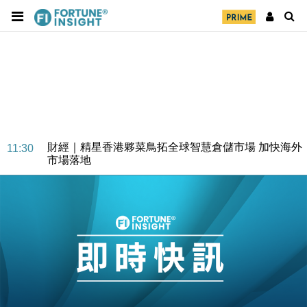
財經｜精星香港夥菜鳥拓全球智慧倉儲市場 加快海外
11:30
市場落地
地產｜大酒店中期轉賺2300萬元 斥21億翻新香港及
14:50
東京半島
國際｜特朗普赴洛杉磯高球場活動前 男子攜槍彈被捕
13:12
財經｜香港7月PMI回落至51 企業擴張放慢兼縮減人
12:30
手
財經｜黑石傳再籌逾360億美元 支援Anthropic租用
11:40
Google晶片