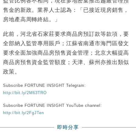
監管比例各不相同，現在多地密集推出趨嚴管理預
財經｜黑石傳再籌逾360億美元 支援Anthropic租用
11:40
售金的新政。業界人士認為：「已接近現房銷售，
Google晶片
房地產高周轉終結。」
財經｜美商務部擬擴大金屬關稅範圍 14類產品或加徵
10:57
25%
此前，河北省石家莊要求商品房預訂款等款項，要
本地｜新世界K11 9月升級會員制度 增鉑金卡級別鎖
18:15
定高消費客群
全部納入監管專用賬戶；江蘇省南通市海門區發文
財經｜本港6月零售額連升14個月 珠寶鐘錶銷售升勢
17:40
要求全面加強商品房預售資金管理；北京大幅提高
最強
商品房預售資金監管額度；天津、蘇州亦推出類似
財經｜滙控重啟最多10億美元回購 派息比率目標維持
16:33
政策。
50%
財經｜SHEIN傳最快8月中招股 估值料降至400億美
15:11
Subscribe FORTUNE INSIGHT Telegram:
元以下
http://bit.ly/2M63TRO
Subscribe FORTUNE INSIGHT YouTube channel:
http://bit.ly/2FgJTen
即時分享