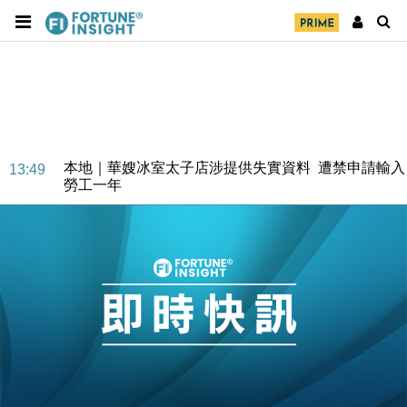
財經｜大摩削老鋪黃金目標價至505元 惟維持「增
14:49
持」評級
本地｜華嫂冰室太子店涉提供失實資料 遭禁申請輸入
13:49
勞工一年
中國｜強颱風「白海豚」殘渦北上 上海取消逾900班
12:11
機
財經｜華僑銀行上半年淨利創新高 中期息增15%至
18:31
47仙
財經｜滙豐上調香港今年GDP預測至4.5% 看好貿易
17:33
及消費表現
本地｜假冒內地執法人員要求交「保證金」 43歲女子
16:47
損失近6900萬元
財經｜日經失守6.5萬點後回穩 全周仍升近2%
16:05