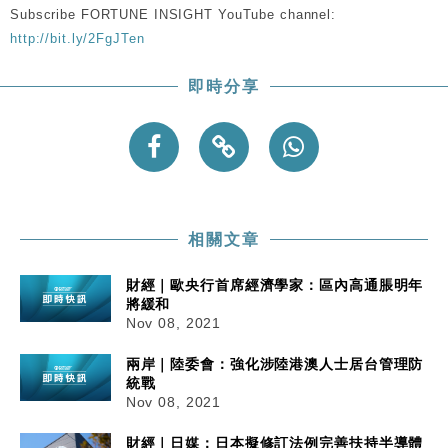
損失近6900萬元
Subscribe FORTUNE INSIGHT YouTube channel:
財經｜日經失守6.5萬點後回穩 全周仍升近2%
http://bit.ly/2FgJTen
16:05
即時分享
財經｜恒隆10月換帥 玩具「反」斗城亞洲CEO蔡德
15:47
粦接任
財經｜韓股反覆波動收跌 連挫7周創逾3年最長跌勢
15:11
財經｜內地7月美元計價出口增近24%勝預期 貿易順
13:44
差達1125億美元
相關文章
財經｜歐央行首席經濟學家：區內高通脹明年
將緩和
Nov 08, 2021
兩岸｜陸委會：強化涉陸港澳人士居台管理防
統戰
Nov 08, 2021
財經｜日媒：日本擬修訂法例完善扶持半導體