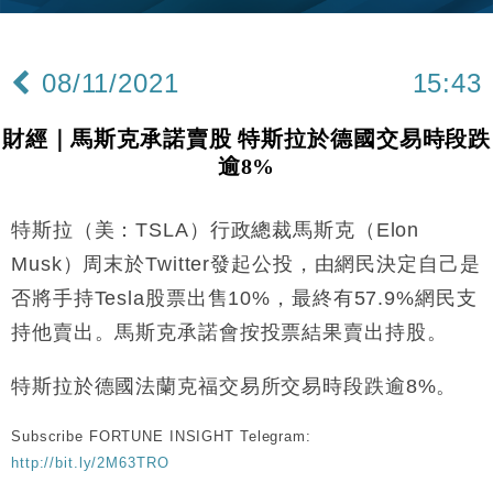
財經｜恒隆10月換帥 玩具「反」斗城亞洲CEO蔡德
15:47
粦接任
08/11/2021
15:43
財經｜韓股反覆波動收跌 連挫7周創逾3年最長跌勢
15:11
財經｜馬斯克承諾賣股 特斯拉於德國交易時段跌
財經｜內地7月美元計價出口增近24%勝預期 貿易順
13:44
逾8%
差達1125億美元
財經｜大摩削老鋪黃金目標價至505元 惟維持「增
14:49
持」評級
特斯拉（美：TSLA）行政總裁馬斯克（Elon
本地｜華嫂冰室太子店涉提供失實資料 遭禁申請輸入
13:49
Musk）周末於Twitter發起公投，由網民決定自己是
勞工一年
否將手持Tesla股票出售10%，最終有57.9%網民支
中國｜強颱風「白海豚」殘渦北上 上海取消逾900班
12:11
持他賣出。馬斯克承諾會按投票結果賣出持股。
機
財經｜華僑銀行上半年淨利創新高 中期息增15%至
18:31
特斯拉於德國法蘭克福交易所交易時段跌逾8%。
47仙
財經｜滙豐上調香港今年GDP預測至4.5% 看好貿易
17:33
Subscribe FORTUNE INSIGHT Telegram:
及消費表現
http://bit.ly/2M63TRO
本地｜假冒內地執法人員要求交「保證金」 43歲女子
16:47