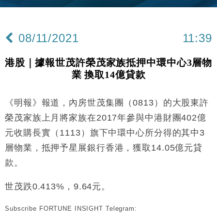
財經｜內地7月美元計價出口增近24%勝預期 貿易順
13:44
差達1125億美元
08/11/2021
11:39
財經｜日本春季三度入市撐日圓 4月單日斥6.28萬億
12:44
日圓干預創新高
港股｜據報世茂許榮茂家族抵押中環中心3層物
國際｜特朗普料美伊戰事快結束 承認部分彈藥庫存緊
11:12
業 換取14億貸款
張
財經｜SA售股自救後再出手 斥4億美元押注未上市公
15:59
司
《明報》報道，內房世茂集團（0813）的大股東許
財經｜華僑銀行上半年淨利創新高 中期息增15%至
18:31
榮茂家族上月將家族在2017年參與中港財團402億
47仙
元收購長實（1113）旗下中環中心所分得的其中3
財經｜滙豐上調香港今年GDP預測至4.5% 看好貿易
17:33
層物業，抵押予星展銀行香港，獲取14.05億元貸
及消費表現
款。
本地｜假冒內地執法人員要求交「保證金」 43歲女子
16:47
損失近6900萬元
世茂跌0.413%，9.64元。
財經｜日經失守6.5萬點後回穩 全周仍升近2%
16:05
Subscribe FORTUNE INSIGHT Telegram:
財經｜恒隆10月換帥 玩具「反」斗城亞洲CEO蔡德
15:47