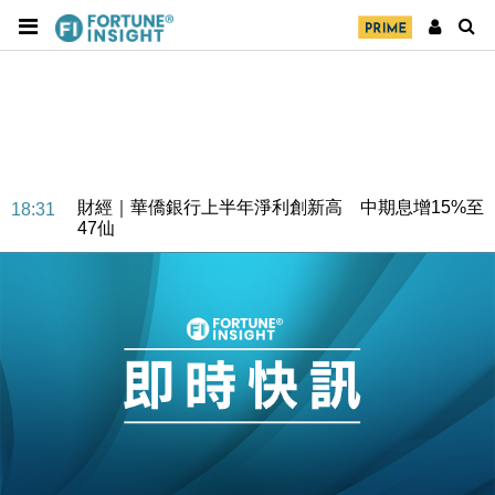
財經｜華僑銀行上半年淨利創新高 中期息增15%至
18:31
47仙
財經｜滙豐上調香港今年GDP預測至4.5% 看好貿易
17:33
及消費表現
本地｜假冒內地執法人員要求交「保證金」 43歲女子
16:47
損失近6900萬元
財經｜日經失守6.5萬點後回穩 全周仍升近2%
16:05
財經｜恒隆10月換帥 玩具「反」斗城亞洲CEO蔡德
15:47
粦接任
財經｜韓股反覆波動收跌 連挫7周創逾3年最長跌勢
15:11