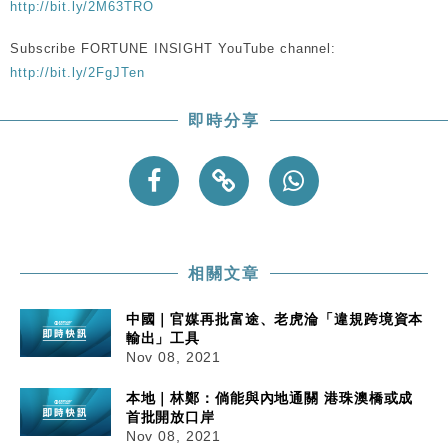
http://bit.ly/2M63TRO
粦接任
財經｜韓股反覆波動收跌 連挫7周創逾3年最長跌勢
15:11
Subscribe FORTUNE INSIGHT YouTube channel:
http://bit.ly/2FgJTen
財經｜內地7月美元計價出口增近24%勝預期 貿易順
13:44
差達1125億美元
即時分享
財經｜日本春季三度入市撐日圓 4月單日斥6.28萬億
12:44
日圓干預創新高
國際｜特朗普料美伊戰事快結束 承認部分彈藥庫存緊
11:12
張
財經｜SA售股自救後再出手 斥4億美元押注未上市公
15:59
司
相關文章
中國｜官媒再批富途、老虎淪「違規跨境資本
輸出」工具
Nov 08, 2021
本地｜林鄭：倘能與內地通關 港珠澳橋或成
首批開放口岸
Nov 08, 2021