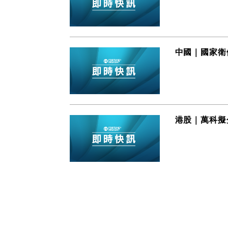
中國｜國家衛
港股｜萬科擬