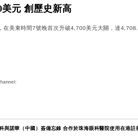
0美元 創歷史新高
美東時間7號晚首次升破4,700美元大關，達4,708.5
:
hannel:
科與諾華（中國）簽備忘錄 合作於珠海眼科醫院使用在港註