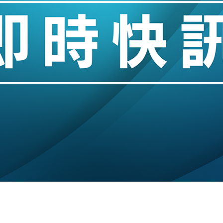
城亞洲CEO蔡德粦接任
創逾3年最長跌勢
%勝預期 貿易順差達1125億美元
單日斥6.28萬億日圓干預創新高
認部分彈藥庫存緊張
億美元押注未上市公司