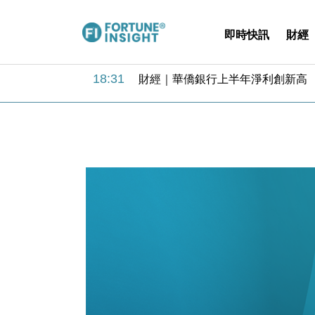
即時快訊
財經
18:31
財經｜華僑銀行上半年淨利創新高 
17:33
財經｜滙豐上調香港今年GDP預測至
16:47
本地｜假冒內地執法人員要求交「保證
16:05
財經｜日經失守6.5萬點後回穩 全
15:47
財經｜恒隆10月換帥 玩具「反」斗
15:11
財經｜韓股反覆波動收跌 連挫7周
13:44
財經｜內地7月美元計價出口增近24
12:44
財經｜日本春季三度入市撐日圓 4月
11:12
國際｜特朗普料美伊戰事快結束 承
15:59
財經｜SA售股自救後再出手 斥4
18:31
財經｜華僑銀行上半年淨利創新高 
17:33
財經｜滙豐上調香港今年GDP預測至
16:47
本地｜假冒內地執法人員要求交「保證
16:05
財經｜日經失守6.5萬點後回穩 全