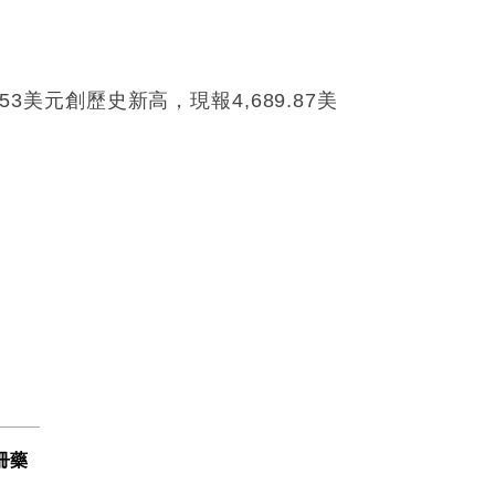
3美元創歷史新高，現報4,689.87美
冊藥