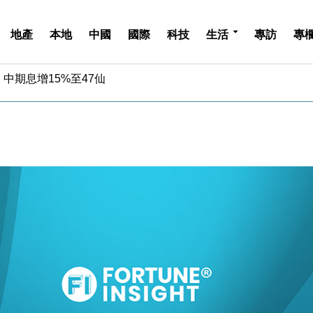
地產
本地
中國
國際
科技
生活
專訪
專
中期息增15%至47仙
4.5% 看好貿易及消費表現
金」 43歲女子損失近6900萬元
周仍升近2%
城亞洲CEO蔡德粦接任
創逾3年最長跌勢
%勝預期 貿易順差達1125億美元
單日斥6.28萬億日圓干預創新高
認部分彈藥庫存緊張
億美元押注未上市公司
中期息增15%至47仙
4.5% 看好貿易及消費表現
金」 43歲女子損失近6900萬元
周仍升近2%