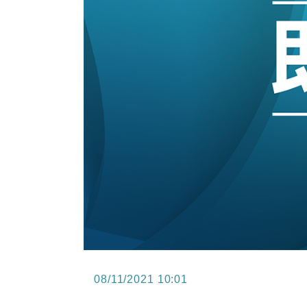
15:47
財經｜恒隆10月換帥 玩具「反」斗
15:11
財經｜韓股反覆波動收跌 連挫7周
13:44
財經｜內地7月美元計價出口增近24
12:44
財經｜日本春季三度入市撐日圓 4月
11:12
國際｜特朗普料美伊戰事快結束 承
15:59
財經｜SA售股自救後再出手 斥4
08/11/2021 10:01