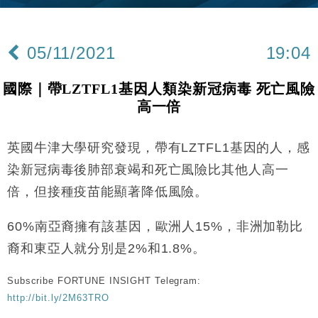
47仙
財經｜滙豐上調香港今年GDP預測至4.5% 看好貿易
17:33
及消費表現
05/11/2021
19:04
本地｜假冒內地執法人員要求交「保證金」 43歲女子
16:47
損失近6900萬元
國際｜帶LZTFL1基因人類染新冠病毒 死亡風險
財經｜日經失守6.5萬點後回穩 全周仍升近2%
16:05
高一倍
經濟｜大摩看淡內房今年表現 削新開工及銷售預測
17:38
英國牛津大學研究發現，帶有LZTFL1基因的人，感
科技｜iPhone 18 Pro成本或升4成 蘋果或犧牲毛利穩
16:55
染新冠病毒後肺部衰竭和死亡風險比其他人高一
定新機售價
倍，但接種疫苗能顯著降低風險。
本地｜香港迪拜下月10日合辦氣候金融會議
15:38
60%南亞裔擁有該基因，歐洲人15%，非洲加勒比
財經｜大摩削老鋪黃金目標價至505元 惟維持「增
14:49
裔和東亞人就分別是2%和1.8%。
持」評級
本地｜華嫂冰室太子店涉提供失實資料 遭禁申請輸入
13:49
Subscribe FORTUNE INSIGHT Telegram:
勞工一年
http://bit.ly/2M63TRO
中國｜強颱風「白海豚」殘渦北上 上海取消逾900班
12:11