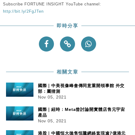
機
Subscribe FORTUNE INSIGHT YouTube channel:
財經｜華僑銀行上半年淨利創新高 中期息增15%至
http://bit.ly/2FgJTen
18:31
47仙
即時分享
財經｜滙豐上調香港今年GDP預測至4.5% 看好貿易
17:33
及消費表現
本地｜假冒內地執法人員要求交「保證金」 43歲女子
16:47
損失近6900萬元
財經｜日經失守6.5萬點後回穩 全周仍升近2%
16:05
相關文章
國際｜中美視像峰會傳同意重開領事館 外交
部：屬猜測
Nov 05, 2021
國際｜紐時：Meta曾討論開實體店售元宇宙
產品
Nov 05, 2021
港股｜中國恒大拋售恒騰網絡套現逾7億港元