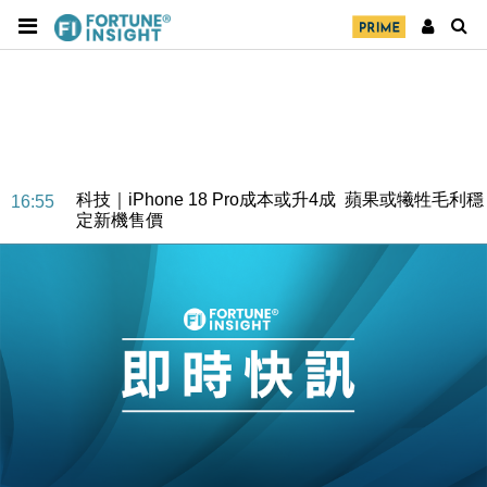
經濟｜大摩看淡內房今年表現 削新開工及銷售預測
17:38
科技｜iPhone 18 Pro成本或升4成 蘋果或犧牲毛利穩
16:55
定新機售價
本地｜香港迪拜下月10日合辦氣候金融會議
15:38
財經｜大摩削老鋪黃金目標價至505元 惟維持「增
14:49
持」評級
本地｜華嫂冰室太子店涉提供失實資料 遭禁申請輸入
13:49
勞工一年
中國｜強颱風「白海豚」殘渦北上 上海取消逾900班
12:11
機
財經｜華僑銀行上半年淨利創新高 中期息增15%至
18:31