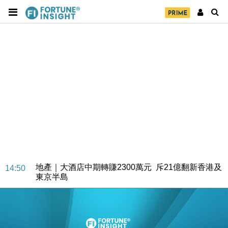
財經｜精星香港夥菜鳥拓全球智慧倉儲市場 加快海外
11:30
市場落地
地產｜大酒店中期轉賺2300萬元 斥21億翻新香港及
14:50
東京半島
國際｜特朗普赴洛杉磯高球場活動前 男子攜槍彈被捕
13:12
財經｜香港7月PMI回落至51 企業擴張放慢兼縮減人
12:30
手