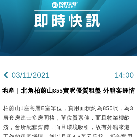
03/11/2021
14:00
地產｜北角柏蔚山855實呎優質租盤 外籍客鍾情
柏蔚山1座高層E室單位，實用面積約為855呎，為3
房套房連士多房間格，單位質素佳，而且物業樓齡
淺，會所配套齊備，而且環境吸引，故有外籍來港
工作的租客鍾情，並以月租4.5萬元承接，折合實用