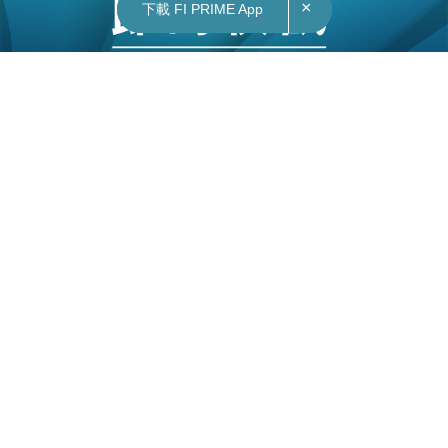
×
×
下載 FI PRIME App
下載 FI PRIME App
03/11/2021
13:59
地產｜元朗朗城匯錄市場第二宗二手成交 買家付
SSD稅購入
朗城匯2座中層A室，實用面積約487平方呎，2房間
隔，向西享開揚景景。據了解，客人為區內客，鍾
情鐵路沿線屋苑，睇好北區發展及物業升值潛力，
睇過上址後認為非常合適，而且符合預算，睇樓僅