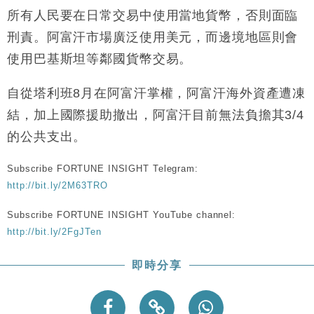
所有人民要在日常交易中使用當地貨幣，否則面臨
財經｜香港7月PMI回落至51 企業擴張放慢兼縮減人
12:30
手
刑責。阿富汗市場廣泛使用美元，而邊境地區則會
財經｜黑石傳再籌逾360億美元 支援Anthropic租用
使用巴基斯坦等鄰國貨幣交易。
11:40
Google晶片
自從塔利班8月在阿富汗掌權，阿富汗海外資產遭凍
財經｜美商務部擬擴大金屬關稅範圍 14類產品或加徵
10:57
25%
結，加上國際援助撤出，阿富汗目前無法負擔其3/4
本地｜新世界K11 9月升級會員制度 增鉑金卡級別鎖
18:15
的公共支出。
定高消費客群
財經｜本港6月零售額連升14個月 珠寶鐘錶銷售升勢
17:40
Subscribe FORTUNE INSIGHT Telegram:
最強
http://bit.ly/2M63TRO
財經｜滙控重啟最多10億美元回購 派息比率目標維持
16:33
50%
Subscribe FORTUNE INSIGHT YouTube channel:
http://bit.ly/2FgJTen
財經｜SHEIN傳最快8月中招股 估值料降至400億美
15:11
元以下
即時分享