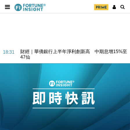
財經｜華僑銀行上半年淨利創新高 中期息增15%至
18:31
47仙
財經｜滙豐上調香港今年GDP預測至4.5% 看好貿易
17:33
及消費表現
本地｜假冒內地執法人員要求交「保證金」 43歲女子
16:47
損失近6900萬元
財經｜日經失守6.5萬點後回穩 全周仍升近2%
16:05
財經｜恒隆10月換帥 玩具「反」斗城亞洲CEO蔡德
15:47
粦接任
財經｜韓股反覆波動收跌 連挫7周創逾3年最長跌勢
15:11