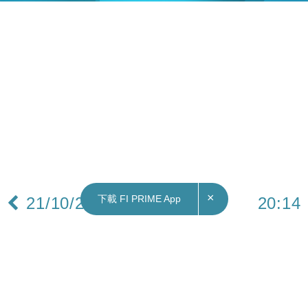
×
下載 FI PRIME App
21/10/2021
20:14
中國｜外交部：中國今年經濟預期增速在世界主
要經濟體中仍將保持領先地位
10月21日中國外交部例行記者會上，有記者提問國