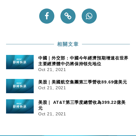
粦接任
財經｜韓股反覆波動收跌 連挫7周創逾3年最長跌勢
15:11
財經｜內地7月美元計價出口增近24%勝預期 貿易順
13:44
差達1125億美元
財經｜日本春季三度入市撐日圓 4月單日斥6.28萬億
12:44
相關文章
日圓干預創新高
國際｜特朗普料美伊戰事快結束 承認部分彈藥庫存緊
11:12
中國｜外交部：中國今年經濟預期增速在世界
張
主要經濟體中仍將保持領先地位
Oct 21, 2021
財經｜SA售股自救後再出手 斥4億美元押注未上市公
15:59
司
美股｜美國航空集團第三季營收89.69億美元
Oct 21, 2021
美股｜ AT&T第三季度總營收為399.22億美
元
Oct 21, 2021