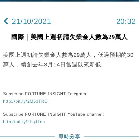
財經｜內地7月美元計價出口增近24%勝預期 貿易順
13:44
差達1125億美元
21/10/2021
20:32
財經｜日本春季三度入市撐日圓 4月單日斥6.28萬億
12:44
日圓干預創新高
國際｜美國上週初請失業金人數為29萬人
國際｜特朗普料美伊戰事快結束 承認部分彈藥庫存緊
11:12
張
美國上週初請失業金人數為29萬人，低過預期的30
財經｜SA售股自救後再出手 斥4億美元押注未上市公
15:59
司
萬人，續創去年3月14日當週以來新低。
財經｜華僑銀行上半年淨利創新高 中期息增15%至
18:31
47仙
財經｜滙豐上調香港今年GDP預測至4.5% 看好貿易
17:33
及消費表現
Subscribe FORTUNE INSIGHT Telegram:
http://bit.ly/2M63TRO
本地｜假冒內地執法人員要求交「保證金」 43歲女子
16:47
損失近6900萬元
Subscribe FORTUNE INSIGHT YouTube channel:
財經｜日經失守6.5萬點後回穩 全周仍升近2%
16:05
http://bit.ly/2FgJTen
財經｜恒隆10月換帥 玩具「反」斗城亞洲CEO蔡德
15:47
即時分享