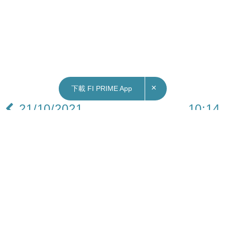
×
下載 FI PRIME App
21/10/2021
10:14
財經｜傳星展、渣打競購花旗亞洲零售業務 台灣
業務或達20億美元
花旗集團（美：C）在總裁弗雷澤（Jane Fraser）
領導下，正退出亞洲、歐洲、中東和非洲的13個市
場，其澳洲業務已於8月出售予澳洲銀行。《彭博》
引述知情人士透露，包括星展集團和渣打集團