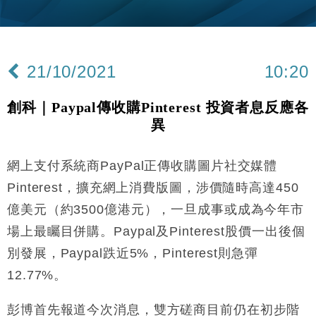
財經｜韓股反覆波動收跌 連挫7周創逾3年最長跌勢
15:11
財經｜內地7月美元計價出口增近24%勝預期 貿易順
13:44
差達1125億美元
21/10/2021
10:20
財經｜日本春季三度入市撐日圓 4月單日斥6.28萬億
12:44
日圓干預創新高
創科｜Paypal傳收購Pinterest 投資者息反應各
國際｜特朗普料美伊戰事快結束 承認部分彈藥庫存緊
11:12
異
張
財經｜SA售股自救後再出手 斥4億美元押注未上市公
15:59
司
網上支付系統商PayPal正傳收購圖片社交媒體
財經｜華僑銀行上半年淨利創新高 中期息增15%至
18:31
Pinterest，擴充網上消費版圖，涉價隨時高達450
47仙
億美元（約3500億港元），一旦成事或成為今年市
財經｜滙豐上調香港今年GDP預測至4.5% 看好貿易
17:33
場上最矚目併購。Paypal及Pinterest股價一出後個
及消費表現
別發展，Paypal跌近5%，Pinterest則急彈
本地｜假冒內地執法人員要求交「保證金」 43歲女子
16:47
損失近6900萬元
12.77%。
財經｜日經失守6.5萬點後回穩 全周仍升近2%
16:05
彭博首先報道今次消息，雙方磋商目前仍在初步階