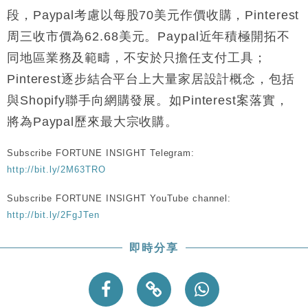
財經｜恒隆10月換帥 玩具「反」斗城亞洲CEO蔡德
15:47
段，Paypal考慮以每股70美元作價收購，Pinterest
粦接任
周三收市價為62.68美元。Paypal近年積極開拓不
財經｜韓股反覆波動收跌 連挫7周創逾3年最長跌勢
15:11
同地區業務及範疇，不安於只擔任支付工具；
Pinterest逐步結合平台上大量家居設計概念，包括
財經｜內地7月美元計價出口增近24%勝預期 貿易順
13:44
差達1125億美元
與Shopify聯手向網購發展。如Pinterest案落實，
財經｜日本春季三度入市撐日圓 4月單日斥6.28萬億
12:44
將為Paypal歷來最大宗收購。
日圓干預創新高
國際｜特朗普料美伊戰事快結束 承認部分彈藥庫存緊
11:12
Subscribe FORTUNE INSIGHT Telegram:
張
http://bit.ly/2M63TRO
財經｜SA售股自救後再出手 斥4億美元押注未上市公
15:59
司
Subscribe FORTUNE INSIGHT YouTube channel:
http://bit.ly/2FgJTen
即時分享