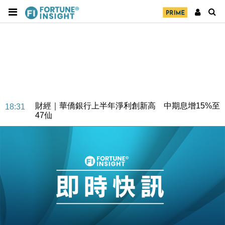
財經｜華僑銀行上半年淨利創新高 中期息增15%至
18:31
47仙
財經｜滙豐上調香港今年GDP預測至4.5% 看好貿易
17:33
及消費表現
本地｜假冒內地執法人員要求交「保證金」 43歲女子
16:47
損失近6900萬元
財經｜日經失守6.5萬點後回穩 全周仍升近2%
16:05
財經｜恒隆10月換帥 玩具「反」斗城亞洲CEO蔡德
15:47
粦接任