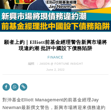
粦接任
財經｜韓股反覆波動收跌 連挫7周創逾3年最長跌勢
15:11
財經｜內地7月美元計價出口增近24%勝預期 貿易順
13:44
差達1125億美元
財經｜日本春季三度入市撐日圓 4月單日斥6.28萬億
12:44
日圓干預創新高
願者上釣｜Elliott前基金經理警告新興市場將
國際｜特朗普料美伊戰事快結束 承認部分彈藥庫存緊
11:12
現違約潮 批評中國設下債務陷阱
張
財經｜SA售股自救後再出手 斥4億美元押注未上市公
FINANCE
15:59
司
編輯 ：
JASON @ FORTUNE INSIGHT
財經｜華僑銀行上半年淨利創新高 中期息增15%至
18:31
June 2, 2022
47仙
財經｜滙豐上調香港今年GDP預測至4.5% 看好貿易
17:33
及消費表現
本地｜假冒內地執法人員要求交「保證金」 43歲女子
16:47
損失近6900萬元
對沖基金Elliott Management的前基金經理Jay
財經｜日經失守6.5萬點後回穩 全周仍升近2%
Newman最新撰文警告，新興市場將迎來債務違約
16:05