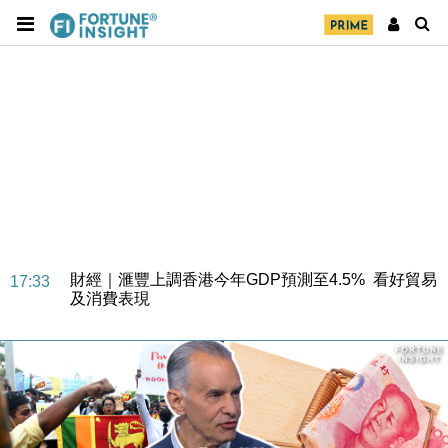
財經｜華僑銀行上半年淨利創新高 中期息增15%至
18:31
47仙
財經｜滙豐上調香港今年GDP預測至4.5% 看好貿易
17:33
及消費表現
本地｜假冒內地執法人員要求交「保證金」 43歲女子
16:47
損失近6900萬元
財經｜日經失守6.5萬點後回穩 全周仍升近2%
16:05
財經｜恒隆10月換帥 玩具「反」斗城亞洲CEO蔡德
15:47