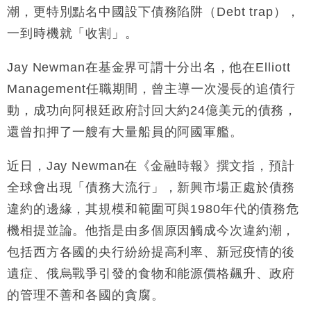
潮，更特別點名中國設下債務陷阱（Debt trap），
財經｜恒隆10月換帥 玩具「反」斗城亞洲CEO蔡德
15:47
一到時機就「收割」。
粦接任
財經｜韓股反覆波動收跌 連挫7周創逾3年最長跌勢
15:11
Jay Newman在基金界可謂十分出名，他在Elliott
Management任職期間，曾主導一次漫長的追債行
財經｜內地7月美元計價出口增近24%勝預期 貿易順
13:44
差達1125億美元
動，成功向阿根廷政府討回大約24億美元的債務，
財經｜日本春季三度入市撐日圓 4月單日斥6.28萬億
12:44
還曾扣押了一艘有大量船員的阿國軍艦。
日圓干預創新高
國際｜特朗普料美伊戰事快結束 承認部分彈藥庫存緊
11:12
近日，Jay Newman在《金融時報》撰文指，預計
張
全球會出現「債務大流行」，新興市場正處於債務
財經｜SA售股自救後再出手 斥4億美元押注未上市公
15:59
違約的邊緣，其規模和範圍可與1980年代的債務危
司
機相提並論。他指是由多個原因觸成今次違約潮，
包括西方各國的央行紛紛提高利率、新冠疫情的後
遺症、俄烏戰爭引發的食物和能源價格飆升、政府
的管理不善和各國的貪腐。