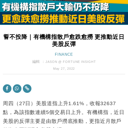
財經｜內地7月美元計價出口增近24%勝預期 貿易順
13:44
差達1125億美元
財經｜日本春季三度入市撐日圓 4月單日斥6.28萬億
12:44
日圓干預創新高
誓不投降｜有機構指散戶愈跌愈撈 更推動近日
國際｜特朗普料美伊戰事快結束 承認部分彈藥庫存緊
11:12
美股反彈
張
財經｜SA售股自救後再出手 斥4億美元押注未上市公
FINANCE
15:59
司
編輯 ：
JASON @ FORTUNE INSIGHT
財經｜華僑銀行上半年淨利創新高 中期息增15%至
18:31
May 27, 2022
47仙
財經｜滙豐上調香港今年GDP預測至4.5% 看好貿易
17:33
及消費表現
本地｜假冒內地執法人員要求交「保證金」 43歲女子
16:47
損失近6900萬元
周四（27日）美股道指上升1.61%，收報32637
財經｜日經失守6.5萬點後回穩 全周仍升近2%
點，為該指數連續5個交易日上升。有機構指，近日
16:05
美股的反彈主要是由散戶撈底推動，更指近月散戶
財經｜恒隆10月換帥 玩具「反」斗城亞洲CEO蔡德
15:47