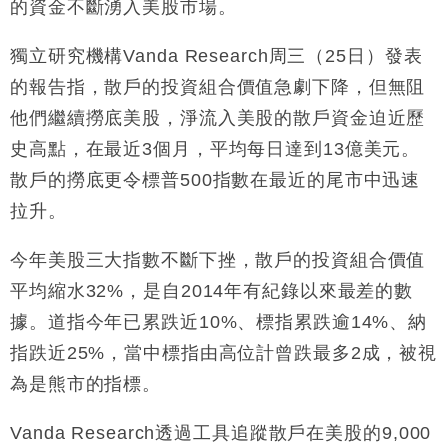
的資金不斷湧入美股市場。
粦接任
財經｜韓股反覆波動收跌 連挫7周創逾3年最長跌勢
15:11
獨立研究機構Vanda Research周三（25日）發表
的報告指，散戶的投資組合價值急劇下降，但無阻
財經｜內地7月美元計價出口增近24%勝預期 貿易順
13:44
差達1125億美元
他們繼續撈底美股，淨流入美股的散戶資金迫近歷
財經｜日本春季三度入市撐日圓 4月單日斥6.28萬億
12:44
史高點，在最近3個月，平均每日達到13億美元。
日圓干預創新高
散戶的撈底更令標普500指數在最近的尾市中迅速
國際｜特朗普料美伊戰事快結束 承認部分彈藥庫存緊
11:12
拉升。
張
財經｜SA售股自救後再出手 斥4億美元押注未上市公
15:59
今年美股三大指數不斷下挫，散戶的投資組合價值
司
平均縮水32%，是自2014年有紀錄以來最差的數
據。道指今年已累跌近10%、標指累跌逾14%、納
指跌近25%，當中標指由高位計曾跌最多2成，被視
為是熊市的指標。
Vanda Research透過工具追蹤散戶在美股的9,000