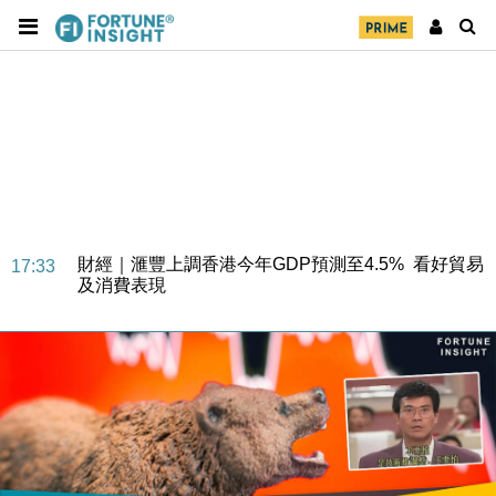
財經｜華僑銀行上半年淨利創新高 中期息增15%至
18:31
47仙
財經｜滙豐上調香港今年GDP預測至4.5% 看好貿易
17:33
及消費表現
本地｜假冒內地執法人員要求交「保證金」 43歲女子
16:47
損失近6900萬元
財經｜日經失守6.5萬點後回穩 全周仍升近2%
16:05
財經｜恒隆10月換帥 玩具「反」斗城亞洲CEO蔡德
15:47
粦接任
財經｜韓股反覆波動收跌 連挫7周創逾3年最長跌勢
15:11