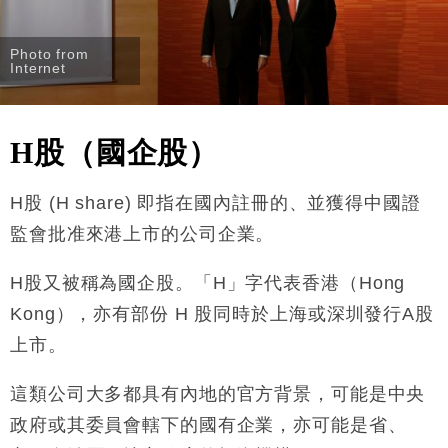
Photo from
Internet
H
股（國企股）
H
股 (
H share
) 即指在國內註冊的、並獲得中國證
監會批准來港上市的公司企業。
H
股又被稱為國企股。「
H
」字代表香港（
Hong
Kong
），亦有部份
H
股同時於上海或深圳發行
A
股
上市。
這類公司大多都具有內地的官方背景，可能是中央
政府或其委員會轄下的國有企業，亦可能是省、