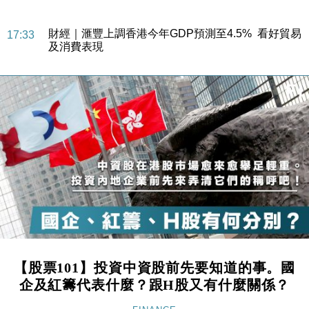
18:31
47仙
財經｜滙豐上調香港今年GDP預測至4.5% 看好貿易
17:33
及消費表現
本地｜假冒內地執法人員要求交「保證金」 43歲女子
16:47
損失近6900萬元
財經｜日經失守6.5萬點後回穩 全周仍升近2%
16:05
財經｜恒隆10月換帥 玩具「反」斗城亞洲CEO蔡德
15:47
粦接任
財經｜韓股反覆波動收跌 連挫7周創逾3年最長跌勢
15:11
財經｜內地7月美元計價出口增近24%勝預期 貿易順
13:44
差達1125億美元
財經｜日本春季三度入市撐日圓 4月單日斥6.28萬億
12:44
日圓干預創新高
【股票101】投資中資股前先要知道的事。國
國際｜特朗普料美伊戰事快結束 承認部分彈藥庫存緊
11:12
企及紅籌代表什麼？跟H股又有什麼關係？
張