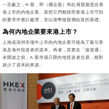
國際｜特朗普料美伊戰事快結束 承認部分彈藥庫存緊
11:12
一言蔽之，
H
股，即（國企股）和紅籌股都是在香
張
港上市的內地企業。當然它們都按照香港上市守則
財經｜SA售股自救後再出手 斥4億美元押注未上市公
15:59
司
的要求作會計處理，並以港幣做股價結算的基礎。
為何內地企業要來港上市？
上海或深圳市場中上市的內地企業可能為了吸引香
港及海外投資者的資本。再者，其實在「滬港通」
未開放之前，
A
股市場只限內地投資者交易，相對
就少了資本的來源。