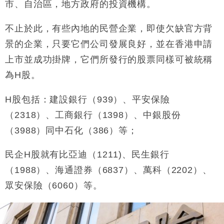
市、自治區，地方政府的投資機構。
不止於此，有些內地的民營企業，即使欠缺官方背
景的企業，只要它們公司發展良好，並在香港申請
上市並成功掛牌，它們所發行的股票同樣可被統稱
為
H
股。
H
股包括：建設銀行（
939
）、平安保險
（
2318
）、工商銀行（
1398
）、中銀股份
（
3988
）同中石化（
386
）等；
民企
H
股就有比亞迪（
1211
)、民生銀行
（
1988
）、海通證券（
6837
）、萬科（
2202
）、
眾安保險（
6060
）等。