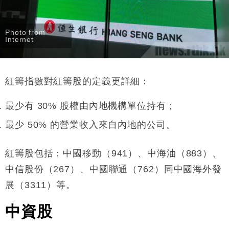
Photo from
Internet
紅籌指數對紅籌股的定義更詳細：
最少有
30%
股權由內地機構單位持有；
最少
50%
的營業收入來自內地的公司。
紅籌股包括：中國移動（
941
）、中海油（
883
）、
中信股份（
267
）、中國聯通（
762
）同中國海外發
展（
3311
）等。
中資股