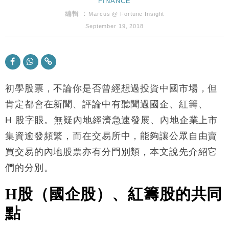
財經｜SA售股自救後再出手 斥4億美元押注未上市公
FINANCE
15:59
司
編輯 ：
Marcus @ Fortune Insight
財經｜華僑銀行上半年淨利創新高 中期息增15%至
18:31
September 19, 2018
47仙
財經｜滙豐上調香港今年GDP預測至4.5% 看好貿易
17:33
及消費表現
本地｜假冒內地執法人員要求交「保證金」 43歲女子
16:47
損失近6900萬元
初學股票，不論你是否曾經想過投資中國市場，但
財經｜日經失守6.5萬點後回穩 全周仍升近2%
肯定都會在新聞、評論中有聽聞過國企、紅籌、
16:05
H
股字眼。無疑內地經濟急速發展、內地企業上市
財經｜恒隆10月換帥 玩具「反」斗城亞洲CEO蔡德
15:47
集資逾發頻繁，而在交易所中，能夠讓公眾自由賣
粦接任
買交易的內地股票亦有分門別類，本文說先介紹它
財經｜韓股反覆波動收跌 連挫7周創逾3年最長跌勢
15:11
們的分別。
財經｜內地7月美元計價出口增近24%勝預期 貿易順
13:44
差達1125億美元
H
股（國企股）、紅籌股的共同
財經｜日本春季三度入市撐日圓 4月單日斥6.28萬億
12:44
點
日圓干預創新高