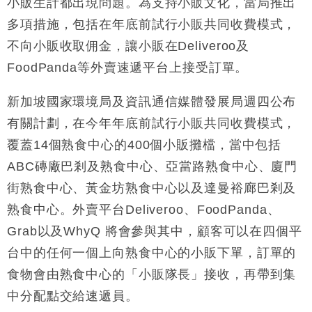
小販生計都出現問題。為支持小販文化，當局推出
財經｜日經失守6.5萬點後回穩 全周仍升近2%
16:05
多項措施，包括在年底前試行小販共同收費模式，
不向小販收取佣金，讓小販在Deliveroo及
FoodPanda等外賣速遞平台上接受訂單。
新加坡國家環境局及資訊通信媒體發展局週四公布
有關計劃，在今年年底前試行小販共同收費模式，
覆蓋14個熟食中心的400個小販攤檔，當中包括
ABC磚廠巴剎及熟食中心、亞當路熟食中心、廈門
街熟食中心、黃金坊熟食中心以及達曼裕廊巴剎及
熟食中心。外賣平台Deliveroo、FoodPanda、
Grab以及WhyQ 將會參與其中，顧客可以在四個平
台中的任何一個上向熟食中心的小販下單，訂單的
食物會由熟食中心的「小販隊長」接收，再帶到集
中分配點交給速遞員。