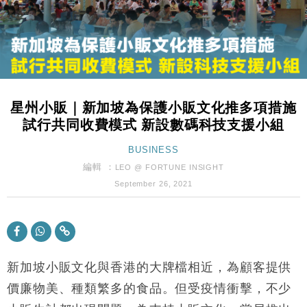
經濟｜大摩看淡內房今年表現 削新開工及銷售預測
17:38
科技｜iPhone 18 Pro成本或升4成 蘋果或犧牲毛利穩
16:55
定新機售價
本地｜香港迪拜下月10日合辦氣候金融會議
15:38
星州小販｜新加坡為保護小販文化推多項措施
財經｜大摩削老鋪黃金目標價至505元 惟維持「增
14:49
試行共同收費模式 新設數碼科技支援小組
持」評級
本地｜華嫂冰室太子店涉提供失實資料 遭禁申請輸入
BUSINESS
13:49
勞工一年
編輯 ：
LEO @ FORTUNE INSIGHT
中國｜強颱風「白海豚」殘渦北上 上海取消逾900班
12:11
September 26, 2021
機
財經｜華僑銀行上半年淨利創新高 中期息增15%至
18:31
47仙
財經｜滙豐上調香港今年GDP預測至4.5% 看好貿易
17:33
及消費表現
新加坡小販文化與香港的大牌檔相近，為顧客提供
本地｜假冒內地執法人員要求交「保證金」 43歲女子
價廉物美、種類繁多的食品。但受疫情衝擊，不少
16:47
損失近6900萬元