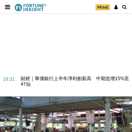
科技｜iPhone 18 Pro成本或升4成 蘋果或犧牲毛利穩
16:55
定新機售價
本地｜香港迪拜下月10日合辦氣候金融會議
15:38
財經｜大摩削老鋪黃金目標價至505元 惟維持「增
14:49
持」評級
本地｜華嫂冰室太子店涉提供失實資料 遭禁申請輸入
13:49
勞工一年
中國｜強颱風「白海豚」殘渦北上 上海取消逾900班
12:11
機
財經｜華僑銀行上半年淨利創新高 中期息增15%至
18:31
47仙
財經｜滙豐上調香港今年GDP預測至4.5% 看好貿易
17:33
及消費表現
本地｜假冒內地執法人員要求交「保證金」 43歲女子
16:47
損失近6900萬元
財經｜日經失守6.5萬點後回穩 全周仍升近2%
16:05