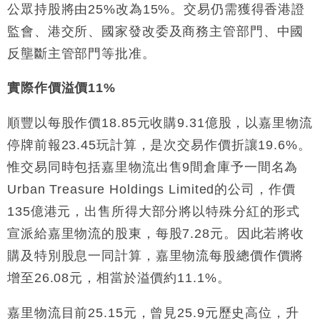
公眾持股將由25%改為15%。交易仍需獲得香港證
粦接任
監會、港交所、國家發改委及商務主管部門、中國
財經｜韓股反覆波動收跌 連挫7周創逾3年最長跌勢
15:11
反壟斷主管部門等批准。
財經｜內地7月美元計價出口增近24%勝預期 貿易順
13:44
差達1125億美元
實際作價溢價11%
財經｜日本春季三度入市撐日圓 4月單日斥6.28萬億
12:44
日圓干預創新高
順豐以每股作價18.85元收購9.31億股，以嘉里物流
國際｜特朗普料美伊戰事快結束 承認部分彈藥庫存緊
11:12
停牌前報23.45玩計算，是次交易作價折讓19.6%。
張
惟交易同時包括嘉里物流出售9間倉庫予一間名為
財經｜SA售股自救後再出手 斥4億美元押注未上市公
15:59
Urban Treasure Holdings Limited的公司，作價
司
135億港元，出售所得大部分將以特殊分紅的形式
宣派給嘉里物流的股東，每股7.28元。因此若將收
購及特別股息一同計算，嘉里物流每股總價作價將
增至26.08元，相當於溢價約11.1%。
嘉里物流目前25.15元，曾見25.9元歷史高位，升