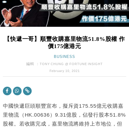
財經｜內地7月美元計價出口增近24%勝預期 貿易順
13:44
差達1125億美元
財經｜日本春季三度入市撐日圓 4月單日斥6.28萬億
12:44
日圓干預創新高
【快遞一哥】順豐收購嘉里物流51.8%股權 作
國際｜特朗普料美伊戰事快結束 承認部分彈藥庫存緊
11:12
價175億港元
張
財經｜SA售股自救後再出手 斥4億美元押注未上市公
BUSINESS
15:59
司
編輯 ：
TONY CHUNG @ FORTUNE INSIGHT
財經｜華僑銀行上半年淨利創新高 中期息增15%至
18:31
February 10, 2021
47仙
財經｜滙豐上調香港今年GDP預測至4.5% 看好貿易
17:33
及消費表現
本地｜假冒內地執法人員要求交「保證金」 43歲女子
16:47
損失近6900萬元
中國快遞巨頭順豐宣布，擬斥資175.55億元收購嘉
財經｜日經失守6.5萬點後回穩 全周仍升近2%
里物流（HK.00636）9.31億股，佔發行股本51.8%
16:05
股權。若收購完成，嘉里物流將維持上市地位，但
財經｜恒隆10月換帥 玩具「反」斗城亞洲CEO蔡德
15:47