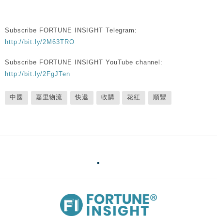
Subscribe FORTUNE INSIGHT Telegram:
http://bit.ly/2M63TRO
Subscribe FORTUNE INSIGHT YouTube channel:
http://bit.ly/2FgJTen
中國
嘉里物流
快遞
收購
花紅
順豐