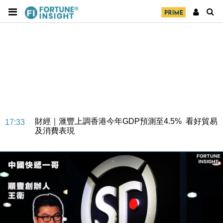
財經｜華僑銀行上半年淨利創新高 中期息增15%至
18:31
47仙
財經｜滙豐上調香港今年GDP預測至4.5% 看好貿易
17:33
及消費表現
本地｜假冒內地執法人員要求交「保證金」 43歲女子
16:47
損失近6900萬元
財經｜日經失守6.5萬點後回穩 全周仍升近2%
16:05
財經｜恒隆10月換帥 玩具「反」斗城亞洲CEO蔡德
15:47
粦接任
財經｜韓股反覆波動收跌 連挫7周創逾3年最長跌勢
15:11