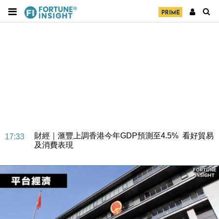
財經｜華僑銀行上半年淨利創新高 中期息增15%至
18:31
47仙
財經｜滙豐上調香港今年GDP預測至4.5% 看好貿易
17:33
及消費表現
本地｜假冒內地執法人員要求交「保證金」 43歲女子
16:47
損失近6900萬元
財經｜日經失守6.5萬點後回穩 全周仍升近2%
16:05
財經｜恒隆10月換帥 玩具「反」斗城亞洲CEO蔡德
15:47
粦接任