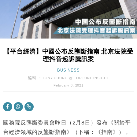
財經｜韓股反覆波動收跌 連挫7周創逾3年最長跌勢
15:11
財經｜內地7月美元計價出口增近24%勝預期 貿易順
13:44
差達1125億美元
財經｜日本春季三度入市撐日圓 4月單日斥6.28萬億
12:44
日圓干預創新高
【平台經濟】中國公布反壟斷指南 北京法院受
國際｜特朗普料美伊戰事快結束 承認部分彈藥庫存緊
11:12
理抖音起訴騰訊案
張
財經｜SA售股自救後再出手 斥4億美元押注未上市公
BUSINESS
15:59
司
編輯 ：
TONY CHUNG @ FORTUNE INSIGHT
財經｜華僑銀行上半年淨利創新高 中期息增15%至
18:31
February 8, 2021
47仙
財經｜滙豐上調香港今年GDP預測至4.5% 看好貿易
17:33
及消費表現
本地｜假冒內地執法人員要求交「保證金」 43歲女子
16:47
損失近6900萬元
國務院反壟斷委員會昨日（2月8日）發布《關於平
財經｜日經失守6.5萬點後回穩 全周仍升近2%
台經濟領域的反壟斷指南》（下稱：《指南》），
16:05