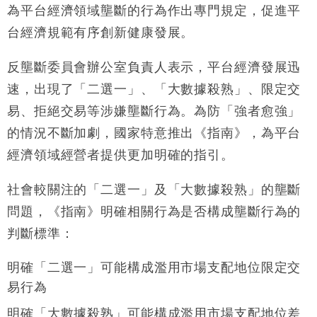
為平台經濟領域壟斷的行為作出專門規定，促進平
財經｜恒隆10月換帥 玩具「反」斗城亞洲CEO蔡德
15:47
台經濟規範有序創新健康發展。
粦接任
財經｜韓股反覆波動收跌 連挫7周創逾3年最長跌勢
15:11
反壟斷委員會辦公室負責人表示，平台經濟發展迅
速，出現了「二選一」、「大數據殺熟」、限定交
財經｜內地7月美元計價出口增近24%勝預期 貿易順
13:44
差達1125億美元
易、拒絕交易等涉嫌壟斷行為。為防「強者愈強」
財經｜日本春季三度入市撐日圓 4月單日斥6.28萬億
12:44
的情況不斷加劇，國家特意推出《指南》，為平台
日圓干預創新高
經濟領域經營者提供更加明確的指引。
國際｜特朗普料美伊戰事快結束 承認部分彈藥庫存緊
11:12
張
社會較關注的「二選一」及「大數據殺熟」的壟斷
財經｜SA售股自救後再出手 斥4億美元押注未上市公
15:59
問題，《指南》明確相關行為是否構成壟斷行為的
司
判斷標準：
明確「二選一」可能構成濫用市場支配地位限定交
易行為
明確「大數據殺熟」可能構成濫用市場支配地位差