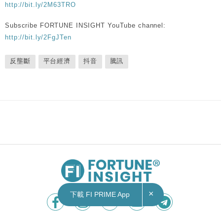
http://bit.ly/2M63TRO
Subscribe FORTUNE INSIGHT YouTube channel:
http://bit.ly/2FgJTen
反壟斷
平台經濟
抖音
騰訊
×
下載 FI PRIME App