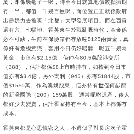
萬，即係幾毫子一呎，時至今日就算地價較癲瘋期
冇一半，都值一千幾百蚊呎，而位置正正就係政府
出盡奶力去推嘅「北都」大型發展項目。而在西貢
還有六、七幅地。霍英東生於戰亂嘅時代，黃金係
必不可缺，生前在保險箱都存放咗5125兩黃金，真
係好有危機意識，套用今日仍好啱聽，呢五千幾兩
黃金，市值有$2.15億。佢仲有80.5萬股港交所
（388），估計都係$8上市時持有，如揸到今日市
值亦有$3.4億，另外宏利（945）亦有51844股，市
值$1550萬。作為澳娛股東，佢亦持有世侄何猷龍
的新濠國際（200）159萬股。通常呢啲遺產，後人
都好少去變賣，估計霍家持有至今，基本上都係冇
成本。
霍英東都是心思慎密之人，不過似乎對長房次子霍