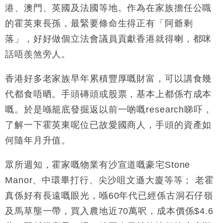
機
港、澳門、英國及法國等地。作為在家族擔任公職
財經｜華僑銀行上半年淨利創新高 中期息增15%至
18:31
的霍英東長孫，最緊要條命生得正有「阿爺剩
47仙
落」，好好做個立法會議員貢獻香港就得喇，都咪
財經｜滙豐上調香港今年GDP預測至4.5% 看好貿易
17:33
及消費表現
話唔羨煞旁人。
本地｜假冒內地執法人員要求交「保證金」 43歲女子
16:47
損失近6900萬元
香港好多老家族早年累積豐厚嘅財富，可以講食幾
財經｜日經失守6.5萬點後回穩 全周仍升近2%
16:05
代都食唔晒。手頭磚頭或股票，基本上都係冇成本
嘅。於是喺籠底發掘返以前一啲嘅research睇吓，
財經｜恒隆10月換帥 玩具「反」斗城亞洲CEO蔡德
15:47
了解一下霍英東呢位已故愛國商人，手頭的資產如
粦接任
何隨年月升值。
財經｜韓股反覆波動收跌 連挫7周創逾3年最長跌勢
15:11
眾所週知，霍家嘅物業有沙宣道嘅豪宅Stone
財經｜內地7月美元計價出口增近24%勝預期 貿易順
13:44
差達1125億美元
Manor、中環畢打行、尖沙咀文遜大廈等等； 老霍
真係好有長遠嘅眼光，喺60年代已經係古洞石仔嶺
及馬草壟一帶，買入農地近70萬呎，成本價係$4.6