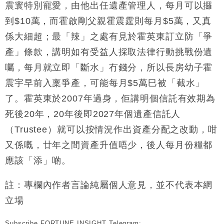
震寰特別寵愛，由他出任遺產管理人，每月可以攞
到$10萬，而霍啟剛父親霍震霆則每月$5萬，又真
係大細超；最「辣」之處有見於霍英東訂立防「爭
產」條款，講明如有受益人採取法律行動挑戰份遺
囑，每月就立即「斷水」冇錢分，所以長房幼子霍
震宇早前入稟爭產，可能每月$5萬巳被「截水」
了。霍英東於2007年過身，佢講明個信託有效期為
死後20年，20年後即2027年個遺產信託人
（Trustee）就可以按情況作出資產分配之改動，咁
又係嘅，廿年之間資產升值唔少，後人每月份糧都
應該「添」啲。
註：專欄內作者言論純屬個人意見，並不代表本網
立場
Subscribe FORTUNE INSIGHT Telegram: