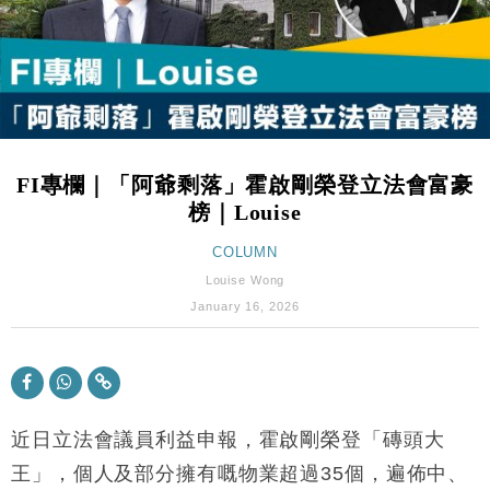
財經｜滙豐上調香港今年GDP預測至4.5% 看好貿易
17:33
及消費表現
本地｜假冒內地執法人員要求交「保證金」 43歲女子
16:47
損失近6900萬元
財經｜日經失守6.5萬點後回穩 全周仍升近2%
16:05
FI專欄｜「阿爺剩落」霍啟剛榮登立法會富豪
財經｜恒隆10月換帥 玩具「反」斗城亞洲CEO蔡德
15:47
榜｜Louise
粦接任
財經｜韓股反覆波動收跌 連挫7周創逾3年最長跌勢
COLUMN
15:11
Louise Wong
財經｜內地7月美元計價出口增近24%勝預期 貿易順
13:44
January 16, 2026
差達1125億美元
財經｜大摩削老鋪黃金目標價至505元 惟維持「增
14:49
持」評級
本地｜華嫂冰室太子店涉提供失實資料 遭禁申請輸入
13:49
勞工一年
近日立法會議員利益申報，霍啟剛榮登「磚頭大
中國｜強颱風「白海豚」殘渦北上 上海取消逾900班
王」，個人及部分擁有嘅物業超過35個，遍佈中、
12:11