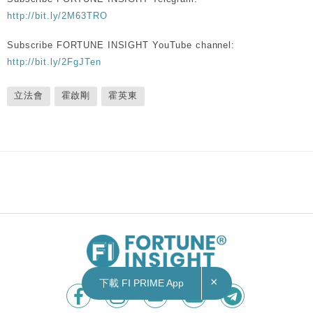
http://bit.ly/2M63TRO
Subscribe FORTUNE INSIGHT YouTube channel:
http://bit.ly/2FgJTen
立法會
霍啟剛
霍英東
×
下載 FI PRIME App