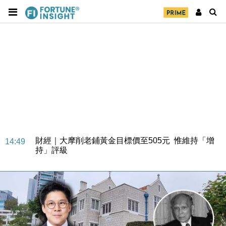
財經｜大摩削老鋪黃金目標價至505元 惟維持「增
14:49
持」評級
本地｜華嫂冰室太子店涉提供失實資料 遭禁申請輸入
13:49
勞工一年
中國｜強颱風「白海豚」殘渦北上 上海取消逾900班
12:11
機
財經｜華僑銀行上半年淨利創新高 中期息增15%至
18:31
47仙