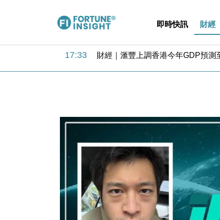
即時快訊
財經
18:31
財經｜華僑銀行上半年淨利創新高 
17:33
財經｜滙豐上調香港今年GDP預測至
16:47
本地｜假冒內地執法人員要求交「保證
16:05
財經｜日經失守6.5萬點後回穩 全
15:47
財經｜恒隆10月換帥 玩具「反」斗
15:11
財經｜韓股反覆波動收跌 連挫7周
13:44
財經｜內地7月美元計價出口增近24
12:44
財經｜日本春季三度入市撐日圓 4月
11:12
國際｜特朗普料美伊戰事快結束 承
15:59
財經｜SA售股自救後再出手 斥4
18:31
財經｜華僑銀行上半年淨利創新高 
17:33
財經｜滙豐上調香港今年GDP預測至
16:47
本地｜假冒內地執法人員要求交「保證
16:05
財經｜日經失守6.5萬點後回穩 全
15:47
財經｜恒隆10月換帥 玩具「反」斗