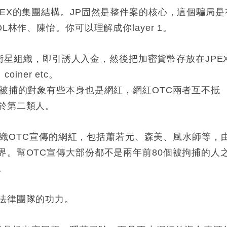
EX的集團結構。JP固然是整件案的核心，這個騙局是
林作、陳怡。你可以理解成你layer 1。
X的衛星組織，即引誘人入金，然後把加密貨幣存放在JPE
iner etc。
些被捕的對象有些本身也是網紅，網紅OTC兩者互不抵
於第二類人。
星組織OTC宣傳的網紅，包括蕭若元、森美、風水師等，
界。幫OTC宣傳大部份都不是兩年前80個被拘捕的人
。
法律團隊的功力。