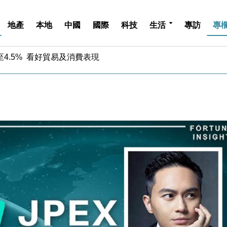
地產
本地
中國
國際
科技
生活
專訪
專
中期息增15%至47仙
4.5% 看好貿易及消費表現
金」 43歲女子損失近6900萬元
周仍升近2%
城亞洲CEO蔡德粦接任
創逾3年最長跌勢
%勝預期 貿易順差達1125億美元
單日斥6.28萬億日圓干預創新高
認部分彈藥庫存緊張
億美元押注未上市公司
中期息增15%至47仙
4.5% 看好貿易及消費表現
金」 43歲女子損失近6900萬元
周仍升近2%
城亞洲CEO蔡德粦接任