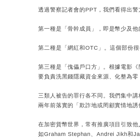
透過警察記者會的PPT，我們看得出警
第一種是「骨幹成員」，即是幣少及他
第二種是「網紅和OTC」。這個部份
第三種是「傀儡戶口方」。根據電影《
要負責洗黑錢隱藏資金來源、化整為零
三類人被告的罪行各不同。我們集中講
兩年前落實的「欺詐地或罔顧實情地誘
在加密貨幣世界，常有推廣項目引致他人損
如Graham Stephan、Andrei Ji