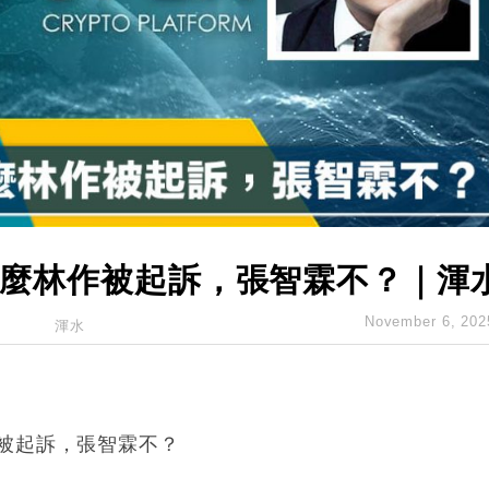
創逾3年最長跌勢
%勝預期 貿易順差達1125億美元
單日斥6.28萬億日圓干預創新高
認部分彈藥庫存緊張
億美元押注未上市公司
為什麼林作被起訴，張智霖不？｜渾
November 6, 202
渾水
被起訴，張智霖不？