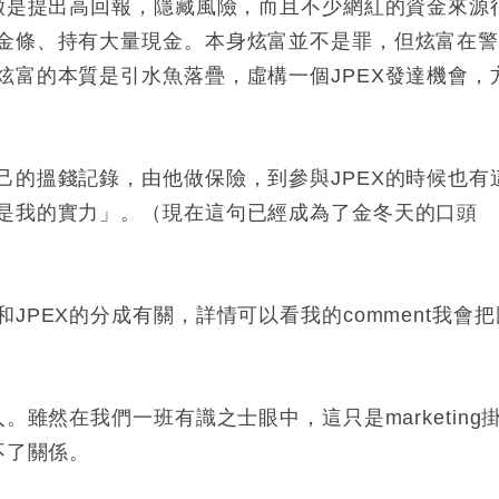
特徵是提出高回報，隱藏風險，而且不少網紅的資金來源
金條、持有大量現金。本身炫富並不是罪，但炫富在
炫富的本質是引水魚落疊，虛構一個JPEX發達機會，
己的搵錢記錄，由他做保險，到參與JPEX的時候也有
是我的實力」。（現在這句已經成為了金冬天的口頭
JPEX的分成有關，詳情可以看我的comment我會把
。雖然在我們一班有識之士眼中，這只是marketing
不了關係。