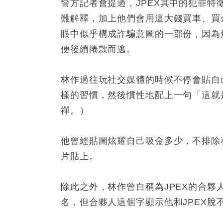
警方記者會提過，JPEX其中的犯罪
難解釋，加上他們會用這大錢買車、買
眼中似乎構成詐騙意圖的一部份，因為
便後續捲款而逃。
林作過往玩社交媒體的時候不停會貼自
樣的習慣，然後慣性地配上一句「這就
禪。）
他曾經貼圖炫耀自己吸金多少，不排除和
片貼上。
除此之外，林作曾自稱為JPEX的合夥人
名，但合夥人這個字顯示他和JPEX脫