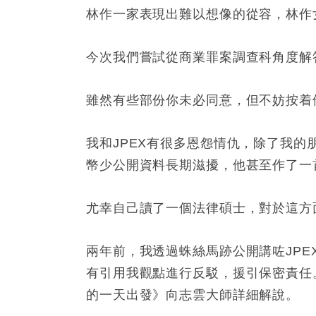
林作一家表現出難以想像的從容，林作
今次我們嘗試從商業罪案調查科角度解
雖然有些部份你未必同意，但不妨按着
我和JPEX有很多恩怨情仇，除了我
幣少公開資料長期滋擾，他甚至作了一
尤幸自己讀了一個法律碩士，對於這方
兩年前，我透過蛛絲馬跡公開講咗JP
有引用我觀點進行反駁，援引保密責任
的一天出發》向志雲大師詳細解說。