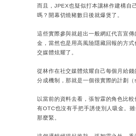
而且，JPEX也疑似打本讓林作建構自
嗎？開幕切燒豬數日後就爆煲了。
這些實際參與就超出一般網紅代言宣傳
金，當然也是用高風險隱藏回報的方式
交媒體炫耀了。
從林作在社交媒體炫耀自己每個月給錢的
分成機制，那就是一個很實際的計劃（sc
以當前的資料去看，張智霖的角色比較
有OTC也沒有手把手誘使別人吸金。
那麼緊。