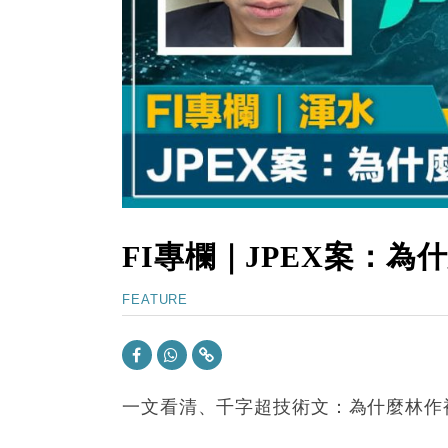
15:11
財經｜韓股反覆波動收跌 連挫7周
13:44
財經｜內地7月美元計價出口增近24
12:44
財經｜日本春季三度入市撐日圓 4月
11:12
國際｜特朗普料美伊戰事快結束 承
15:59
財經｜SA售股自救後再出手 斥4
FI專欄｜JPEX案：
FEATURE
一文看清、千字超技術文：為什麼林作