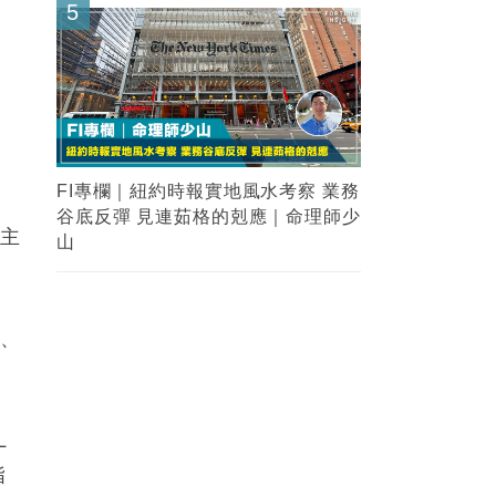
5
FI專欄｜紐約時報實地風水考察 業務
谷底反彈 見連茹格的剋應｜命理師少
該主
山
用、
L
指