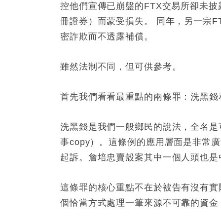
控他們宣傳已崩盤的FTX交易所卻未披
冊證券）而蒙受損失。 同年，另一宗FTX
密詐欺而不透露補償。
雖然法制不同，但可供參考。
首先我們看看最重點的兩條罪：洗黑錢
洗黑錢是我們一般鄉民的說法，全名是
事copy）。這條例的應用層面是非常
起訴。詹培忠賣殼案其中一個人頭也是
這條罪的核心重點不在於被告有沒有實
個恰當方式處理一筆來源不可靠的資金