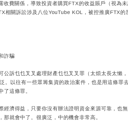
露收費關係，導致投資者購買FTX的收益賬戶（視為未
相關訴訟涉及八位YouTube KOL，被控推廣FTX的
和詐騙
可公訴乜乜叉叉處理財產乜乜叉叉罪（太煩太長太懶
廣泛。以往有一些眾籌集資的政治案件，也是用這條罪
中了這條罪。
際經濟得益，只要你沒有辦法證明資金來源可靠，也
，那就會中了。很廣泛，中的機會非常高。