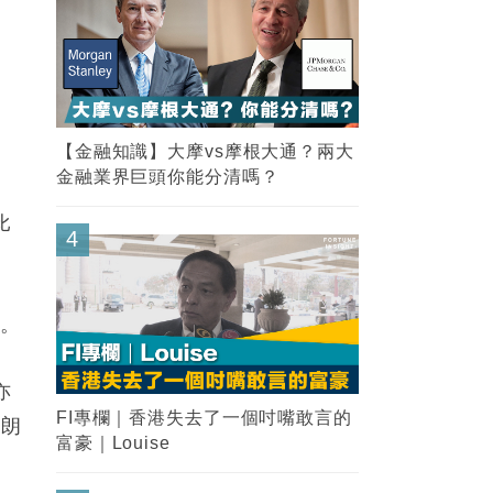
」
【金融知識】大摩vs摩根大通？兩大
金融業界巨頭你能分清嗎？
比
4
解。
亦
FI專欄｜香港失去了一個吋嘴敢言的
晴朗
富豪｜Louise