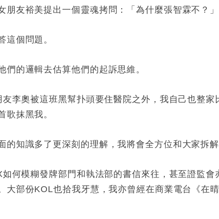
女朋友裕美提出一個靈魂拷問：「為什麼張智霖不？
答這個問題。
他們的邏輯去估算他們的起訴思維。
的朋友李奧被這班黑幫扑頭要住醫院之外，我自己也整家
首歌抹黑我。
面的知識多了更深刻的理解，我將會全方位和大家拆
EX如何模糊發牌部門和執法部的書信來往，甚至證監會
。大部份KOL也拾我牙慧，我亦曾經在商業電台《在