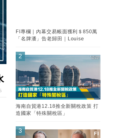
FI專欄｜內幕交易帳面獲利＄850萬
「名牌潘」告老歸田｜Louise
2
水
5
海南自貿港12.18推全新關稅政策 打
造國家「特殊關稅區」
3