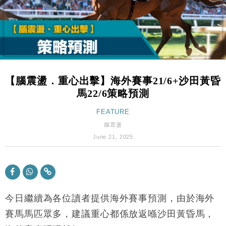
財經｜韓股反覆波動收跌 連挫7周創逾3年最長跌勢
15:11
財經｜內地7月美元計價出口增近24%勝預期 貿易順
13:44
差達1125億美元
財經｜日本春季三度入市撐日圓 4月單日斥6.28萬億
12:44
日圓干預創新高
【腦震盪．重心出擊】海外賽事21/6+沙田黃昏
國際｜特朗普料美伊戰事快結束 承認部分彈藥庫存緊
11:12
馬22/6策略預測
張
財經｜SA售股自救後再出手 斥4億美元押注未上市公
FEATURE
15:59
司
腦震盪
財經｜華僑銀行上半年淨利創新高 中期息增15%至
18:31
June 21, 2025
47仙
財經｜滙豐上調香港今年GDP預測至4.5% 看好貿易
17:33
及消費表現
本地｜假冒內地執法人員要求交「保證金」 43歲女子
16:47
損失近6900萬元
今日繼續為各位讀者提供海外賽事預測，由於海外
財經｜日經失守6.5萬點後回穩 全周仍升近2%
賽馬馬匹眾多，建議重心都係放返喺沙田黃昏馬，
16:05