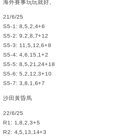
海外賽事玩玩就好。
財經｜恒隆10月換帥 玩具「反」斗城亞洲CEO蔡德
15:47
粦接任
21/6/25
財經｜韓股反覆波動收跌 連挫7周創逾3年最長跌勢
15:11
S5-1: 8,5,2,4+6
S5-2: 9,2,8,7+12
財經｜內地7月美元計價出口增近24%勝預期 貿易順
13:44
差達1125億美元
S5-3: 11,5,12,6+8
財經｜日本春季三度入市撐日圓 4月單日斥6.28萬億
12:44
S5-4: 4,6,15,1+2
日圓干預創新高
S5-5: 8,5,21,24+18
國際｜特朗普料美伊戰事快結束 承認部分彈藥庫存緊
11:12
S5-6: 5,2,12,3+10
張
S5-7: 3,8,1,6+7
財經｜SA售股自救後再出手 斥4億美元押注未上市公
15:59
司
沙田黃昏馬
22/6/25
R1: 1,8,2,3+5
R2: 4,5,13,14+3