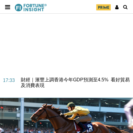
財經｜華僑銀行上半年淨利創新高 中期息增15%至
18:31
47仙
財經｜滙豐上調香港今年GDP預測至4.5% 看好貿易
17:33
及消費表現
本地｜假冒內地執法人員要求交「保證金」 43歲女子
16:47
損失近6900萬元
財經｜日經失守6.5萬點後回穩 全周仍升近2%
16:05
財經｜恒隆10月換帥 玩具「反」斗城亞洲CEO蔡德
15:47
粦接任