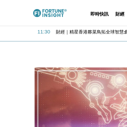
即時快訊
財經
15:59
財經｜SA售股自救後再出手 斥4
11:30
財經｜精星香港夥菜鳥拓全球智慧倉
14:50
地產｜大酒店中期轉賺2300萬元 
13:12
國際｜特朗普赴洛杉磯高球場活動前
12:30
財經｜香港7月PMI回落至51 企
11:40
財經｜黑石傳再籌逾360億美元 支援Ant
10:57
財經｜美商務部擬擴大金屬關稅範圍 
18:15
本地｜新世界K11 9月升級會員制
17:40
財經｜本港6月零售額連升14個月
16:33
財經｜滙控重啟最多10億美元回購 
15:59
財經｜SA售股自救後再出手 斥4
11:30
財經｜精星香港夥菜鳥拓全球智慧倉
14:50
地產｜大酒店中期轉賺2300萬元 
13:12
國際｜特朗普赴洛杉磯高球場活動前
12:30
財經｜香港7月PMI回落至51 企