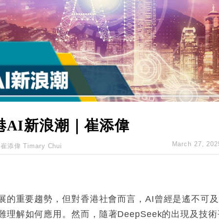
hropic租用Google晶片
14類產品或加徵25%
度 增鉑金卡級別鎖定高消費客群
 珠寶鐘錶銷售升勢最強
派息比率目標維持50%
港AI新浪潮｜崔添偉
March 27, 202
崔添偉 Timary Chui
展的重要趨勢，但對香港社會而言，AI曾經是遙不可
理解如何應用。然而，隨著DeepSeek的出現及技術