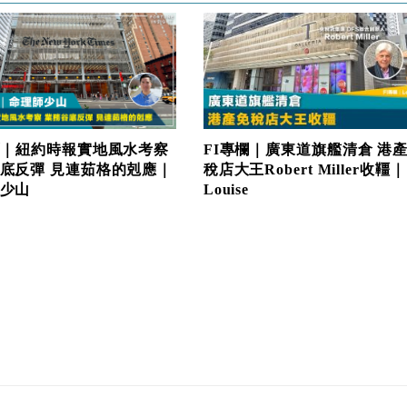
FI專欄｜廣東道旗艦清倉 港
欄｜紐約時報實地風水考察
稅店大王Robert Miller收韁｜
底反彈 見連茹格的剋應｜
Louise
少山