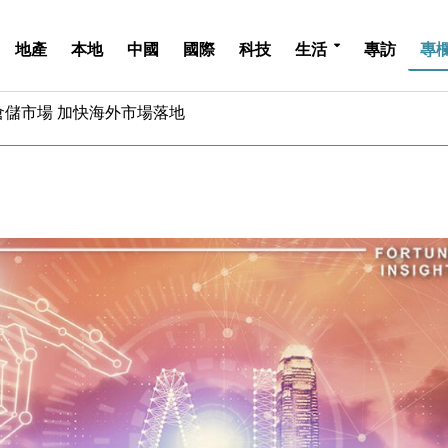
地產
本地
中國
國際
科技
生活
專訪
專
億美元押注未上市公司
儲市場 加快海外市場落地
斥21億翻新香港及東京半島
 男子攜槍彈被捕
業擴張放慢兼縮減人手
hropic租用Google晶片
14類產品或加徵25%
度 增鉑金卡級別鎖定高消費客群
 珠寶鐘錶銷售升勢最強
派息比率目標維持50%
億美元押注未上市公司
儲市場 加快海外市場落地
斥21億翻新香港及東京半島
 男子攜槍彈被捕
業擴張放慢兼縮減人手