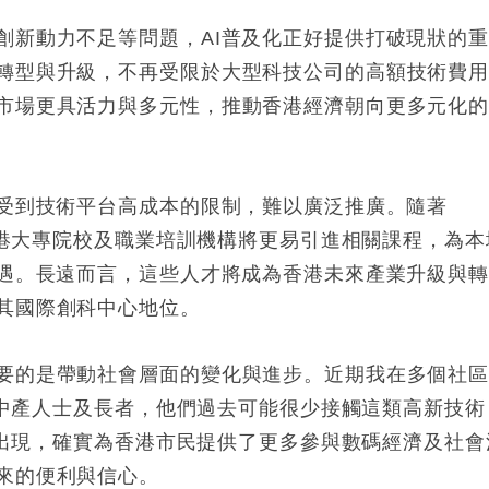
創新動力不足等問題，AI普及化正好提供打破現狀的
轉型與升級，不再受限於大型科技公司的高額技術費
市場更具活力與多元性，推動香港經濟朝向更多元化
往受到技術平台高成本的限制，難以廣泛推廣。隨著
，本港大專院校及職業培訓機構將更易引進相關課程，為本
機遇。長遠而言，這些人才將成為香港未來產業升級與
其國際創科中心地位。
要的是帶動社會層面的變化與進步。近期我在多個社
不少中產人士及長者，他們過去可能很少接觸這類高新技術
k的出現，確實為香港市民提供了更多參與數碼經濟及社會
來的便利與信心。