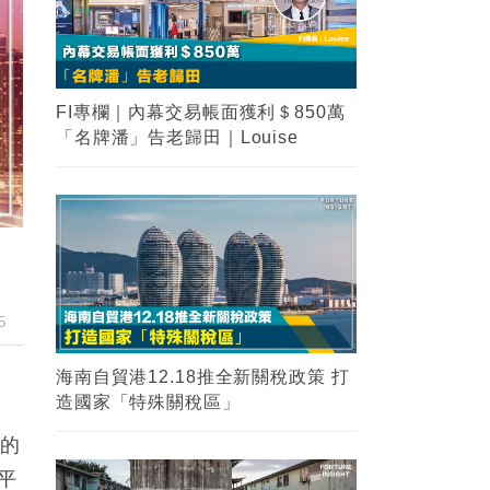
FI專欄｜內幕交易帳面獲利＄850萬
「名牌潘」告老歸田｜Louise
5
海南自貿港12.18推全新關稅政策 打
造國家「特殊關稅區」
及的
平