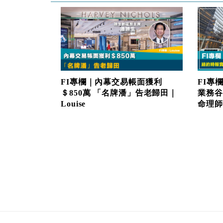
FI專欄｜內幕交易帳面獲利
FI專
＄850萬 「名牌潘」告老歸田｜
業務谷
Louise
命理師