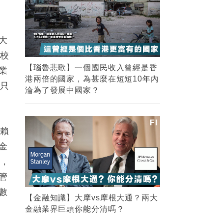
大
副校
【瑙魯悲歌】一個國民收入曾經是香
業
港兩倍的國家，為甚麼在短短10年內
再只
淪為了發展中國家？
依賴
金
惠，
管
數
【金融知識】大摩vs摩根大通？兩大
金融業界巨頭你能分清嗎？