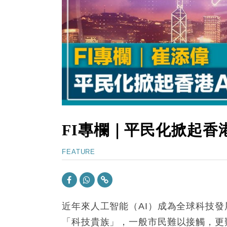
11:40
財經｜黑石傳再籌逾360億美元 支援Ant
10:57
財經｜美商務部擬擴大金屬關稅範圍 
18:15
本地｜新世界K11 9月升級會員制
17:40
財經｜本港6月零售額連升14個月
16:33
財經｜滙控重啟最多10億美元回購 
FI專欄｜平民化掀起香
FEATURE
近年來人工智能（AI）成為全球科技發
「科技貴族」，一般市民難以接觸，更難