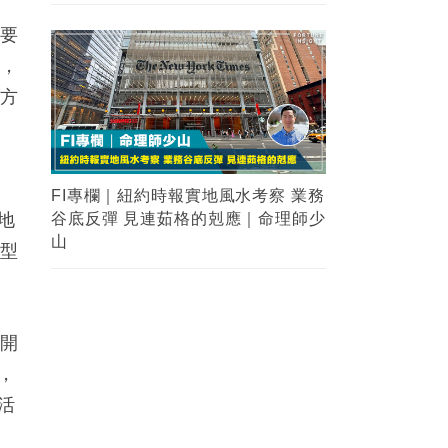
重要
用，
的方
FI專欄｜紐約時報實地風水考察 業務
地
谷底反彈 見連茹格的剋應｜命理師少
山
轉型
區開
，
活