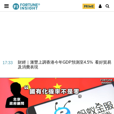
財經｜華僑銀行上半年淨利創新高 中期息增15%至
18:31
47仙
財經｜滙豐上調香港今年GDP預測至4.5% 看好貿易
17:33
及消費表現
本地｜假冒內地執法人員要求交「保證金」 43歲女子
16:47
損失近6900萬元
財經｜日經失守6.5萬點後回穩 全周仍升近2%
16:05
財經｜恒隆10月換帥 玩具「反」斗城亞洲CEO蔡德
15:47
粦接任
財經｜韓股反覆波動收跌 連挫7周創逾3年最長跌勢
15:11