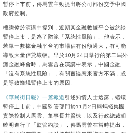
15:47
暫停上市前，傳馬雲主動提出將公司部份交予中國
粦接任
政府控制。
財經｜韓股反覆波動收跌 連挫7周創逾3年最長跌勢
15:11
樓繼偉於演講中提到，近期某金融數據平台被約談
財經｜內地7月美元計價出口增近24%勝預期 貿易順
13:44
差達1125億美元
暫停上市，是為了防範「系統性風險」。他表示，
財經｜日本春季三度入市撐日圓 4月單日斥6.28萬億
12:44
若單一數據金融平台的市場佔有份額過大，有可能
日圓干預創新高
導致大量信貸壞帳。早於10月24日舉行的第二屆外
國際｜特朗普料美伊戰事快結束 承認部分彈藥庫存緊
11:12
灘金融峰會時，馬雲曾在演講中表示，中國金融
張
「沒有系統性風險」，有關言論惹來官方不滿，或
財經｜SA售股自救後再出手 斥4億美元押注未上市公
15:59
司
是導致蟻蟻暫停上市的原因。
《華爾街日報》一篇報道
引述知情人士透露，蟻蟻
暫停上市前，中國監管部門於11月2日與螞蟻集團
實際控制人馬雲、董事長井賢棟，以及行政總裁胡
曉明進行了「監管約談」，傳馬雲曾在當時提出，