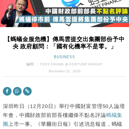
財經｜內地7月美元計價出口增近24%勝預期 貿易順
13:44
差達1125億美元
財經｜日本春季三度入市撐日圓 4月單日斥6.28萬億
12:44
日圓干預創新高
【螞蟻金服危機】傳馬雲提交出集團部份予中
國際｜特朗普料美伊戰事快結束 承認部分彈藥庫存緊
11:12
央 政府顧問：「國有化機率不是零。」
張
財經｜SA售股自救後再出手 斥4億美元押注未上市公
BUSINESS
15:59
司
編輯 ：
TONY CHUNG @ FORTUNE INSIGHT
財經｜華僑銀行上半年淨利創新高 中期息增15%至
18:31
December 21, 2020
47仙
財經｜滙豐上調香港今年GDP預測至4.5% 看好貿易
17:33
及消費表現
本地｜假冒內地執法人員要求交「保證金」 43歲女子
16:47
損失近6900萬元
深圳昨日（12月20日）舉行中國財富管理50人論壇
財經｜日經失守6.5萬點後回穩 全周仍升近2%
年會，中國財政部前部長樓繼偉不點名評論
螞蟻集
16:05
團
上市一事。《華爾街日報》引述消息報道，螞蟻
財經｜恒隆10月換帥 玩具「反」斗城亞洲CEO蔡德