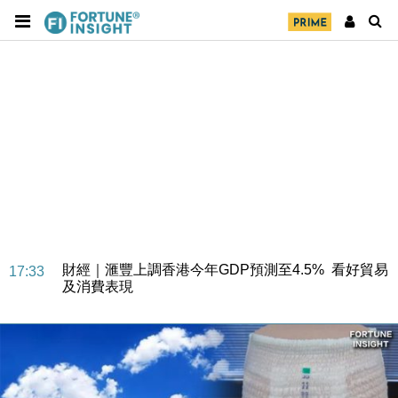
財經｜華僑銀行上半年淨利創新高 中期息增15%至
18:31
47仙
財經｜滙豐上調香港今年GDP預測至4.5% 看好貿易
17:33
及消費表現
本地｜假冒內地執法人員要求交「保證金」 43歲女子
16:47
損失近6900萬元
財經｜日經失守6.5萬點後回穩 全周仍升近2%
16:05