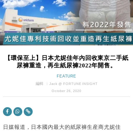
財經｜恒隆10月換帥 玩具「反」斗城亞洲CEO蔡德
15:47
粦接任
財經｜韓股反覆波動收跌 連挫7周創逾3年最長跌勢
15:11
財經｜內地7月美元計價出口增近24%勝預期 貿易順
13:44
差達1125億美元
財經｜日本春季三度入市撐日圓 4月單日斥6.28萬億
12:44
日圓干預創新高
【環保至上】日本尤妮佳年內回收東京二手紙
國際｜特朗普料美伊戰事快結束 承認部分彈藥庫存緊
11:12
尿褲重造，再生紙尿褲2022年開售。
張
財經｜SA售股自救後再出手 斥4億美元押注未上市公
FEATURE
15:59
司
編輯 ：
Jack @ FORTUNE INSIGHT
財經｜華僑銀行上半年淨利創新高 中期息增15%至
18:31
October 26, 2020
47仙
財經｜滙豐上調香港今年GDP預測至4.5% 看好貿易
17:33
及消費表現
本地｜假冒內地執法人員要求交「保證金」 43歲女子
16:47
損失近6900萬元
日媒報道，日本國內最大的紙尿褲生産商尤妮佳