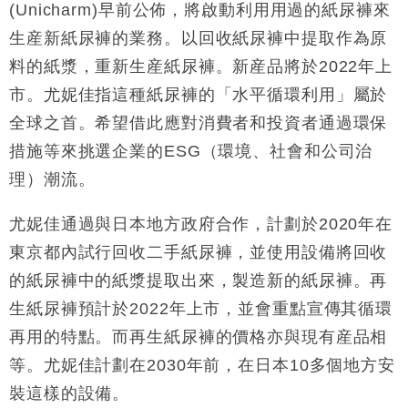
財經｜日經失守6.5萬點後回穩 全周仍升近2%
(Unicharm)早前公佈，將啟動利用用過的紙尿褲來
16:05
生産新紙尿褲的業務。以回收紙尿褲中提取作為原
財經｜恒隆10月換帥 玩具「反」斗城亞洲CEO蔡德
15:47
料的紙漿，重新生産紙尿褲。新産品將於2022年上
粦接任
市。尤妮佳指這種紙尿褲的「水平循環利用」屬於
財經｜韓股反覆波動收跌 連挫7周創逾3年最長跌勢
15:11
全球之首。希望借此應對消費者和投資者通過環保
財經｜內地7月美元計價出口增近24%勝預期 貿易順
13:44
措施等來挑選企業的ESG（環境、社會和公司治
差達1125億美元
理）潮流。
財經｜日本春季三度入市撐日圓 4月單日斥6.28萬億
12:44
日圓干預創新高
尤妮佳通過與日本地方政府合作，計劃於2020年在
國際｜特朗普料美伊戰事快結束 承認部分彈藥庫存緊
11:12
東京都內試行回收二手紙尿褲，並使用設備將回收
張
的紙尿褲中的紙漿提取出來，製造新的紙尿褲。再
財經｜SA售股自救後再出手 斥4億美元押注未上市公
15:59
司
生紙尿褲預計於2022年上市，並會重點宣傳其循環
再用的特點。而再生紙尿褲的價格亦與現有産品相
等。尤妮佳計劃在2030年前，在日本10多個地方安
裝這樣的設備。