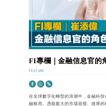
15:47
財經｜恒隆10月換帥 玩具「反」斗
15:11
財經｜韓股反覆波動收跌 連挫7周
13:44
財經｜內地7月美元計價出口增近24
12:44
財經｜日本春季三度入市撐日圓 4月
11:12
國際｜特朗普料美伊戰事快結束 承
15:59
財經｜SA售股自救後再出手 斥4
FI專欄｜金融信息官的
FEATURE
在全球數字化轉型的浪潮中，金融科技
融格局。憑藉龐大的市場規模、雄厚的