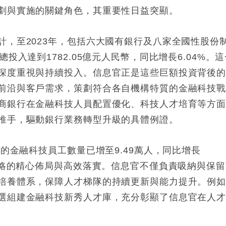
劃與實施的關鍵角色，其重要性日益突顯。
計，至2023年，包括六大國有銀行及八家全國性股份
投入達到1782.05億元人民幣，同比增長6.04%。這
深度重視與持續投入。信息官正是這些巨額投資背後
前沿與客戶需求，策劃符合各自機構特質的金融科技
商銀行在金融科技人員配置優化、科技人才培育等方
推手，驅動銀行業務轉型升級的具體例證。
行的金融科技員工數量已增至9.49萬人，同比增長
戰略的精心佈局與高效落實。信息官不僅負責吸納與保留
培養體系，保障人才梯隊的持續更新與能力提升。例
選組建金融科技新秀人才庫，充分彰顯了信息官在人