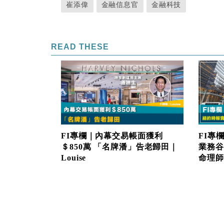
崔添偉
金融信息官
金融科技
READ THESE
FI專欄｜內幕交易帳面獲利
FI專
＄850萬 「名牌潘」告老歸田｜
業務谷
Louise
命理師