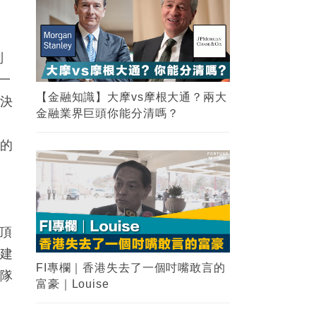
制
一
【金融知識】大摩vs摩根大通？兩大
的決
金融業界巨頭你能分清嗎？
戰
面的
頂
如建
FI專欄｜香港失去了一個吋嘴敢言的
才隊
富豪｜Louise