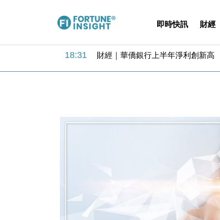
即時快訊
財經
18:31
財經｜華僑銀行上半年淨利創新高 
17:33
財經｜滙豐上調香港今年GDP預測至
16:47
本地｜假冒內地執法人員要求交「保證
16:05
財經｜日經失守6.5萬點後回穩 全
15:47
財經｜恒隆10月換帥 玩具「反」斗
15:11
財經｜韓股反覆波動收跌 連挫7周
13:44
財經｜內地7月美元計價出口增近24
12:44
財經｜日本春季三度入市撐日圓 4月
11:12
國際｜特朗普料美伊戰事快結束 承
15:59
財經｜SA售股自救後再出手 斥4
18:31
財經｜華僑銀行上半年淨利創新高 
17:33
財經｜滙豐上調香港今年GDP預測至
16:47
本地｜假冒內地執法人員要求交「保證
16:05
財經｜日經失守6.5萬點後回穩 全