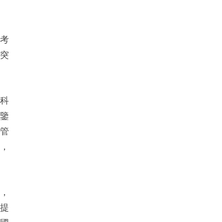
關
響考
件突
融科
借鑒
與管
險，
目，
，提