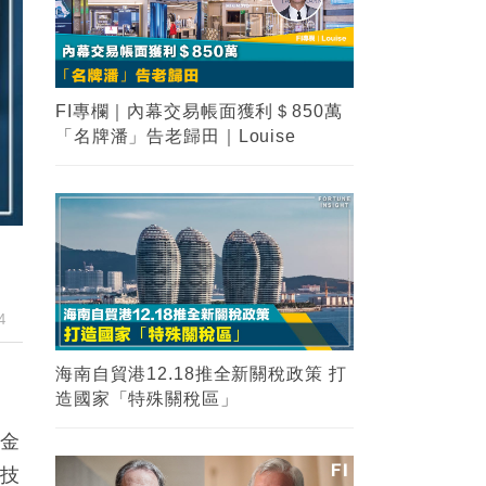
FI專欄｜內幕交易帳面獲利＄850萬
「名牌潘」告老歸田｜Louise
4
海南自貿港12.18推全新關稅政策 打
造國家「特殊關稅區」
的金
科技