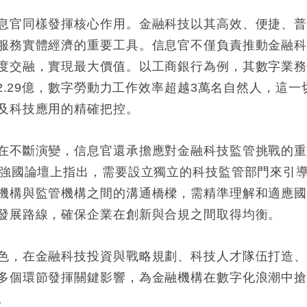
息官同樣發揮核心作用。金融科技以其高效、便捷、
服務實體經濟的重要工具。信息官不僅負責推動金融
度交融，實現最大價值。以工商銀行為例，其數字業
2.29億，數字勞動力工作效率超越3萬名自然人，這一
及科技應用的精確把控。
在不斷演變，信息官還承擔應對金融科技監管挑戰的
融強國論壇上指出，需要設立獨立的科技監管部門來引
機構與監管機構之間的溝通橋樑，需精準理解和適應
發展路線，確保企業在創新與合規之間取得均衡。
色，在金融科技投資與戰略規劃、科技人才隊伍打造
多個環節發揮關鍵影響，為金融機構在數字化浪潮中
。