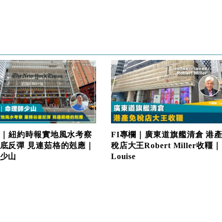
FI專欄｜廣東道旗艦清倉 港
欄｜紐約時報實地風水考察
稅店大王Robert Miller收韁｜
底反彈 見連茹格的剋應｜
Louise
少山