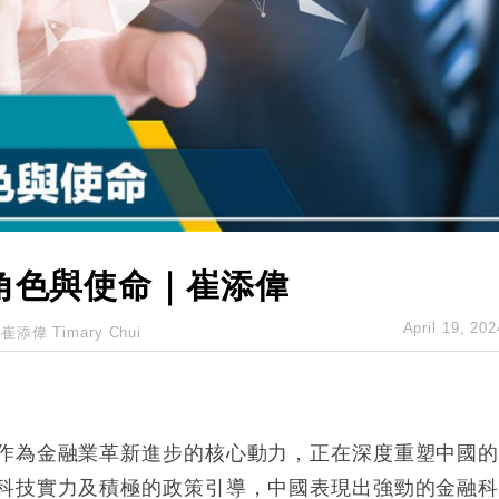
城亞洲CEO蔡德粦接任
創逾3年最長跌勢
%勝預期 貿易順差達1125億美元
單日斥6.28萬億日圓干預創新高
認部分彈藥庫存緊張
億美元押注未上市公司
角色與使命｜崔添偉
April 19, 202
崔添偉 Timary Chui
作為金融業革新進步的核心動力，正在深度重塑中國
科技實力及積極的政策引導，中國表現出強勁的金融