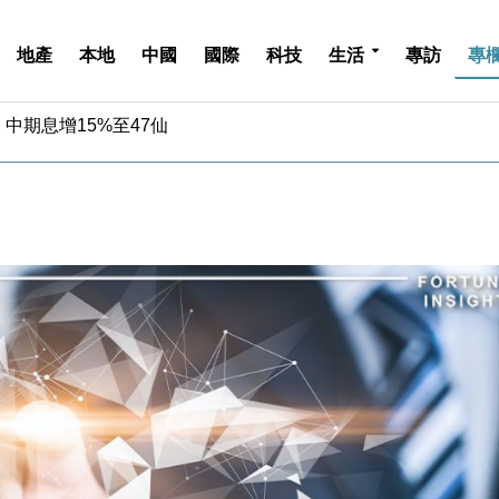
地產
本地
中國
國際
科技
生活
專訪
專
中期息增15%至47仙
4.5% 看好貿易及消費表現
金」 43歲女子損失近6900萬元
周仍升近2%
城亞洲CEO蔡德粦接任
創逾3年最長跌勢
%勝預期 貿易順差達1125億美元
單日斥6.28萬億日圓干預創新高
認部分彈藥庫存緊張
億美元押注未上市公司
中期息增15%至47仙
4.5% 看好貿易及消費表現
金」 43歲女子損失近6900萬元
周仍升近2%