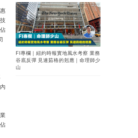
普惠
科技
務佔
切
FI專欄｜紐約時報實地風水考察 業務
谷底反彈 見連茹格的剋應｜命理師少
重
山
導
國內
、業
搶佔